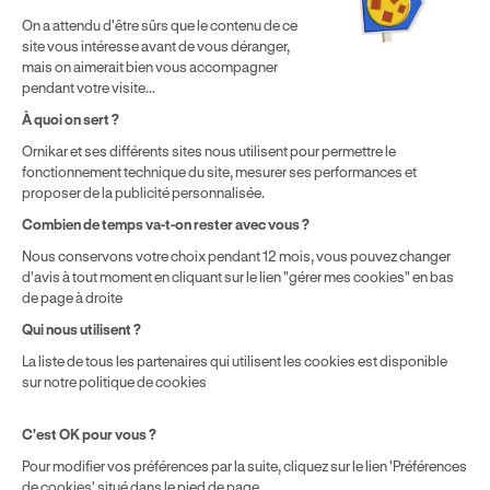
Politique de cookies
Gérer mes cookies
On a attendu d'être sûrs que le contenu de ce
* Détail des conditions de nos offres
site vous intéresse avant de vous déranger,
mais on aimerait bien vous accompagner
pendant votre visite...
Politique de prix : nos prix varient en fonction de votre
À quoi on sert ?
localisation géographique et du type de formules que vous
Ornikar et ses différents sites nous utilisent pour permettre le
achetez comme détaillé dans nos
Conditions Générales de
fonctionnement technique du site, mesurer ses performances et
Vente
.
proposer de la publicité personnalisée.
Combien de temps va-t-on rester avec vous ?
Nous conservons votre choix pendant 12 mois, vous pouvez changer
d'avis à tout moment en cliquant sur le lien "gérer mes cookies" en bas
de page à droite
Qui nous utilisent ?
La liste de tous les partenaires qui utilisent les cookies est disponible
sur notre politique de cookies
C'est OK pour vous ?
Pour modifier vos préférences par la suite, cliquez sur le lien 'Préférences
de cookies' situé dans le pied de page.