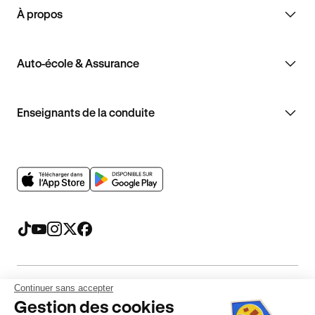
À propos
Auto-école & Assurance
Enseignants de la conduite
Continuer sans accepter
Mentions légales
CGV
CGU
Politique de confidentialité
Gestion des cookies