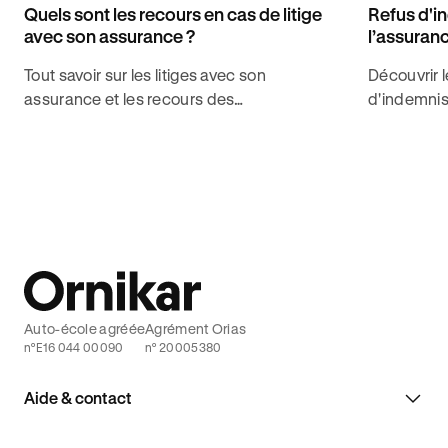
Quels sont les recours en cas de litige
Refus d'i
avec son assurance ?
l’assuran
Tout savoir sur les litiges avec son
Découvrir l
assurance et les recours des
d'indemnis
automobilistes face à leur assureur pour
bénéficier
choisir les meilleures couvertures avec
d'assuranc
Ornikar.
Auto-école agréée
Agrément Orias
n°E16 044 00090
n° 20005380
Aide & contact