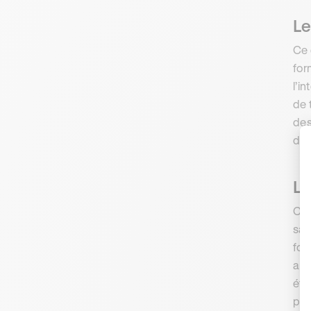
L
Ce 
for
l’i
de 
des
d’e
Le
Com
san
for
apr
éta
pui