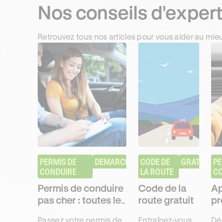
Nos conseils d'exper
Retrouvez tous nos articles pour vous aider au mie
PERMIS DE 
DEMARCHES
CODE DE 
GRATUIT
PE
CONDUIRE
LA ROUTE
C
Permis de conduire
Code de la
Ap
pas cher : toutes les
route gratuit
pr
solutions pour
pe
Passez votre permis de
Entraînez-vous
Dé