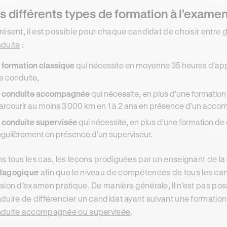
s différents types de formation à l’exame
résent, il est possible pour chaque candidat de choisir entre
d
duite
:
a
formation classique
qui nécessite en moyenne 35 heures d’app
e conduite,
a
conduite accompagnée
qui nécessite, en plus d'une formation 
arcourir au moins 3 000 km en 1 à 2 ans en présence d’un acco
a
conduite supervisée
qui nécessite, en plus d'une formation de 
égulièrement en présence d’un superviseur.
s tous les cas, les leçons prodiguées par un enseignant de la
dagogique
afin que le niveau de compétences de tous les ca
sion d’examen pratique. De manière générale, il n’est pas po
duire de différencier un candidat ayant suivant une formatio
duite accompagnée ou supervisée
.