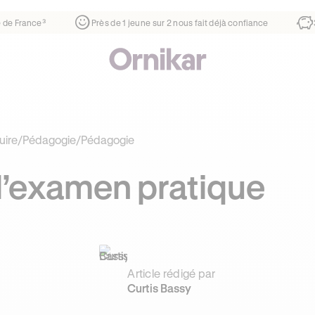
er
¹
1ère auto-école de France³
Près de 1 jeune sur 2 nous f
uire
/
Pédagogie
/
Pédagogie
l’examen pratique
Article rédigé par
Curtis Bassy