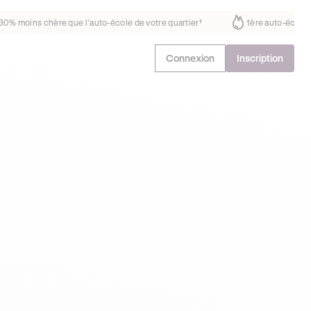
ait déjà confiance
30% moins chère que l’auto-école de votre quartie
Connexion
Inscription