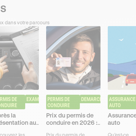
ts
ux dans votre parcours
RMIS DE 
EXAMEN
PERMIS DE 
DEMARCHES
ASSURANCE 
ONDUIRE
CONDUIRE
AUTO
rès la
Prix du permis de
Assurance
ésentation au
conduire en 2026 :
auto
rmis de
combien ça coûte
couvrez les
Prix du permis de
Qu'est-ce