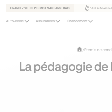
FINANCEZ VOTRE PERMIS EN 4X SANS FRAIS.
 fait déjà confiance
30% moins chère que l’auto-école de votre quarti
Auto-école
Assurances
Financement
/
Permis de cond
La pédagogie de 