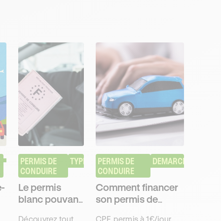
PERMIS DE 
TYPES
PERMIS DE 
DEMARCHES
CONDUIRE
CONDUIRE
-
Le permis
Comment financer
blanc pouvant
son permis de
être délivré en
conduire en 2026 ?
Découvrez tout
CPF, permis à 1€/jour,