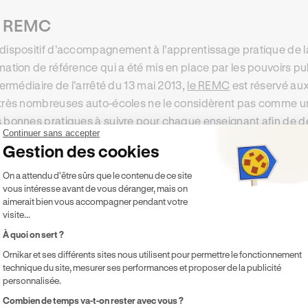
e REMC
dispositif d’accompagnement à l’apprentissage pratique de l
mation de référence qui a été mis en place par les pouvoirs pu
ntermédiaire de l’arrêté du 13 mai 2013,
le REMC
est réservé aux
très nombreuses auto-écoles ne le considèrent pas comme 
 bonnes pratiques à suivre pour chaque enseignant afin de 
Continuer sans accepter
nseignement.
Gestion des cookies
Plateforme de Gestion du Consentement 
On a attendu d'être sûrs que le contenu de ce site
 livret d’apprentissage
vous intéresse avant de vous déranger, mais on
aimerait bien vous accompagner pendant votre
ment suivre l’évolution de chaque candidat tout en évaluant 
visite...
s doute cette réflexion qui a donné naissance au
livret d’app
À quoi on sert ?
mat papier ou numérique, permet aux moniteurs de suivre les
Ornikar et ses différents sites nous utilisent pour permettre le fonctionnement
ès chaque leçon. Ainsi, les notions et les compétences acquis
technique du site, mesurer ses performances et proposer de la publicité
blis au fur et à mesure. D’ailleurs, cela contribue à la réussit
personnalisée.
squ’ils ne présentent l’épreuve qu’après avoir atteint le niveau
Axeptio consent
Combien de temps va-t-on rester avec vous ?