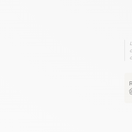
L
c
d
R