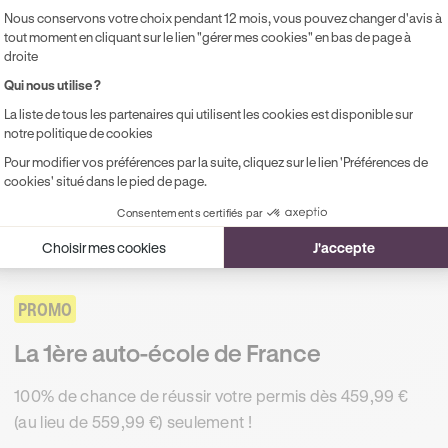
Nous conservons votre choix pendant 12 mois, vous pouvez changer d'avis à
nt même qu’ils ne s’inscrivent au permis de conduire, les fut
tout moment en cliquant sur le lien "gérer mes cookies" en bas de page à
ges d’initiations à la sécurité routière. Tout au long de l’année
droite
lescents d’essayer la piste d’éducation routière CRS/Attitude 
Qui nous utilise ?
çue pour réaliser des sessions d’initiation aux spécificités de 
La liste de tous les partenaires qui utilisent les cookies est disponible sur
nt tout pédagogique puisqu’il doit permettre à la douzaine de
notre politique de cookies
peler les règles de base d’une conduite en toute sécurité d’u
Pour modifier vos préférences par la suite, cliquez sur le lien 'Préférences de
cookies' situé dans le pied de page.
 plus touchés par la mortalité routière : les moins de 25 ans.
Consentements certifiés par
JUSQU'À -100 € SUR VOTRE PERMIS
Choisir mes cookies
J'accepte
PROMO
La 1ère auto-école de France
100% de chance de réussir votre permis dès 459,99 €
(au lieu de 559,99 €) seulement !