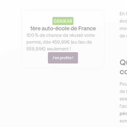
En 
ORNIKAR
évo
1ère auto-école de France
mod
100 % de chance de réussir votre
de 
permis, dès 459,99€ (au lieu de
559,99€) seulement !
J'en profite !
Qu
c
Pou
de 
ess
l’a
péd
son