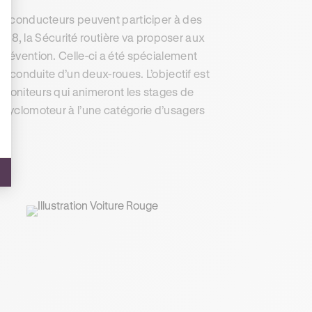
urs conducteurs peuvent participer à des
 2018, la Sécurité routière va proposer aux
Prévention. Celle-ci a été spécialement
la conduite d’un deux-roues. L’objectif est
 moniteurs qui animeront les stages de
n cyclomoteur à l’une catégorie d’usagers