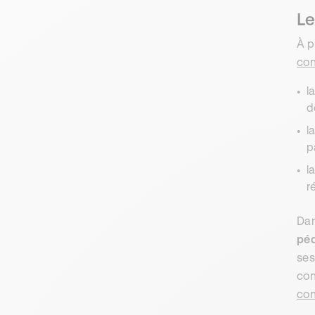
Le
À p
con
l
d
l
p
l
r
Dan
pé
ses
con
con