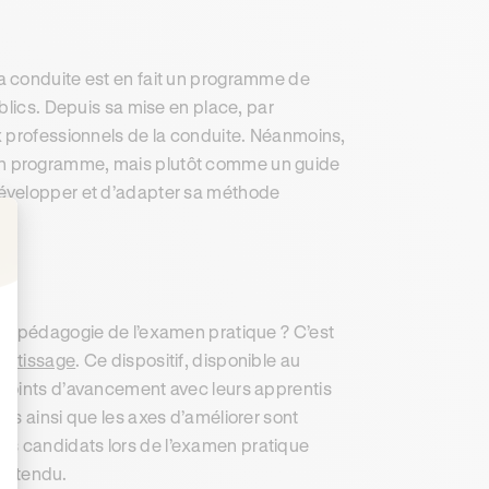
a conduite est en fait un programme de
blics. Depuis sa mise en place, par
 professionnels de la conduite. Néanmoins,
un programme, mais plutôt comme un guide
développer et d’adapter sa méthode
: Personnalisez vos Options
la pédagogie de l’examen pratique ? C’est
rentissage
. Ce dispositif, disponible au
 points d’avancement avec leurs apprentis
es ainsi que les axes d’améliorer sont
e des candidats lors de l’examen pratique
 attendu.