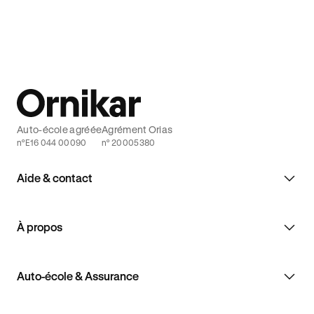
confortablement et en toute sécurité.
Ornikar.
Auto-école agréée
Agrément Orias
n°E16 044 00090
n° 20005380
Aide & contact
À propos
Auto-école & Assurance