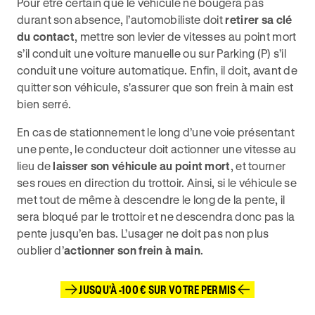
Pour être certain que le véhicule ne bougera pas
durant son absence, l’automobiliste doit
retirer sa clé
du contact
, mettre son levier de vitesses au point mort
s’il conduit une voiture manuelle ou sur Parking (P) s’il
conduit une voiture automatique. Enfin, il doit, avant de
quitter son véhicule, s'assurer que son frein à main est
bien serré.
En cas de stationnement le long d’une voie présentant
une pente, le conducteur doit actionner une vitesse au
lieu de
laisser son véhicule au point mort
, et tourner
ses roues en direction du trottoir. Ainsi, si le véhicule se
met tout de même à descendre le long de la pente, il
sera bloqué par le trottoir et ne descendra donc pas la
pente jusqu’en bas. L’usager ne doit pas non plus
oublier d’
actionner son frein à main
.
JUSQU'À -100 € SUR VOTRE PERMIS