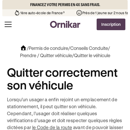
FINANCEZ VOTRE PERMIS EN 4X SANS FRAIS.
auto-école de votre quartier
¹
1ère auto-école de France³
P
Inscription
/
Permis de conduire
/
Conseils Conduite
/
Prendre / Quitter véhicule
/
Quitter le véhicule
Quitter correctement
son véhicule
Lorsqu’un usager a enfin rejoint un emplacement de
stationnement, il peut quitter son véhicule.
Cependant, l’usager doit réaliser quelques
vérifications d’usage et doit respecter quelques règles
dictées par
le Code de la route
avant de pouvoir laisser