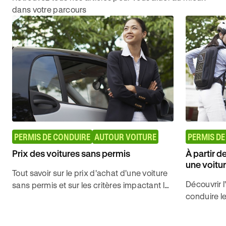
dans votre parcours
PERMIS DE CONDUIRE
AUTOUR VOITURE
PERMIS DE
Prix des voitures sans permis
À partir d
une voitu
Tout savoir sur le prix d'achat d'une voiture
Découvrir 
sans permis et sur les critères impactant le
conduire l
coût d'acquisition final pour décrocher son
voitures s
permis avec Ornikar.
pratique a