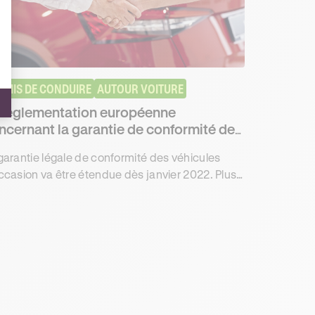
RMIS DE CONDUIRE
AUTOUR VOITURE
 réglementation européenne
ncernant la garantie de conformité des
hicules d’occasion est étendue
garantie légale de conformité des véhicules
ccasion va être étendue dès janvier 2022. Plus
nformations avec Ornikar, leader de la mobilité.