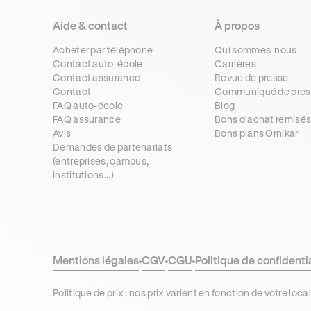
Aide & contact
À propos
Acheter par téléphone
Qui sommes-nous
Contact auto-école
Carrières
Contact assurance
Revue de presse
Contact
Communiqué de pres
FAQ auto-école
Blog
FAQ assurance
Bons d'achat remisé
Avis
Bons plans Ornikar
Demandes de partenariats
(entreprises, campus,
institutions...)
Mentions légales
CGV
CGU
Politique de confidenti
Politique de prix : nos prix varient en fonction de votre 