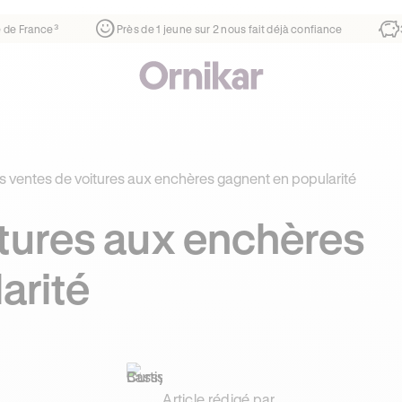
rtier
¹
1ère auto-école de France³
Près de 1 jeune sur 2 no
s ventes de voitures aux enchères gagnent en popularité
itures aux enchères
arité
Article rédigé par