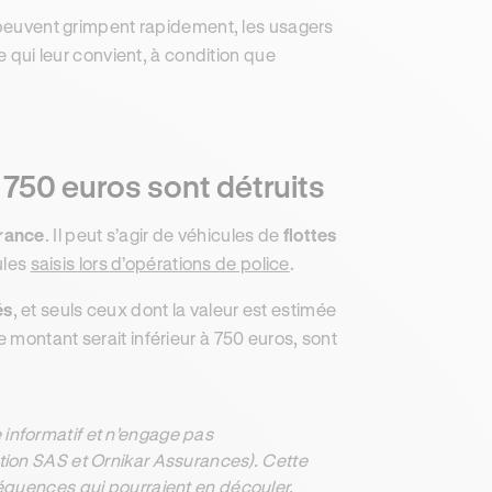
peuvent grimpent rapidement, les usagers
e qui leur convient, à condition que
à 750 euros sont détruits
France
. Il peut s’agir de véhicules de
flottes
ules
saisis lors d’opérations de police
.
és
, et seuls ceux dont la valeur est estimée
e montant serait inférieur à 750 euros, sont
informatif et n’engage pas
ation SAS et Ornikar Assurances). Cette
séquences qui pourraient en découler.