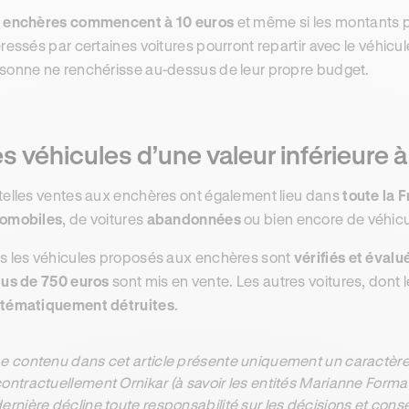
s
enchères commencent à 10 euros
et même si les montants 
éressés par certaines voitures pourront repartir avec le véhicul
sonne ne renchérisse au-dessus de leur propre budget.
s véhicules d’une valeur inférieure 
telles ventes aux enchères ont également lieu dans
toute la 
omobiles
, de voitures
abandonnées
ou bien encore de véhic
s les véhicules proposés aux enchères sont
vérifiés et évalu
lus de 750 euros
sont mis en vente. Les autres voitures, dont l
tématiquement détruites
.
e contenu dans cet article présente uniquement un caractère 
ontractuellement Ornikar (à savoir les entités Marianne Form
ernière décline toute responsabilité sur les décisions et con