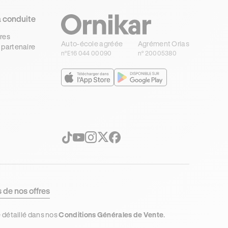
a conduite
res
Auto-école agréée
Agrément Orias
 partenaire
n°E16 044 00090
n° 20005380
s de nos offres
e détaillé dans nos
Conditions Générales de Vente
.