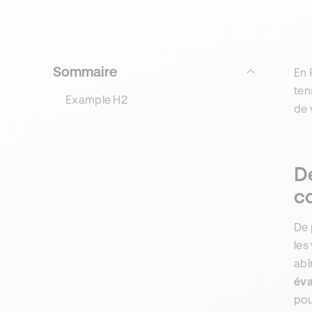
Sommaire
En 
ten
Example H2
de 
D
c
De 
les
abî
éva
pou