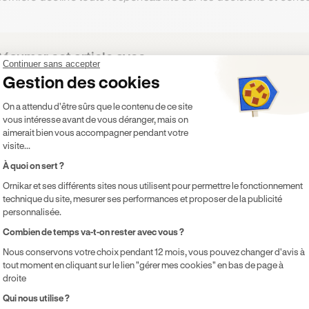
ésumer cet article avec :
Continuer sans accepter
ChatGPT
Gemini
Claude
Perplexity
Gestion des cookies
Plateforme de Gestion du Consentement 
On a attendu d'être sûrs que le contenu de ce site
vous intéresse avant de vous déranger, mais on
aimerait bien vous accompagner pendant votre
visite...
À quoi on sert ?
ts
Ornikar et ses différents sites nous utilisent pour permettre le fonctionnement
technique du site, mesurer ses performances et proposer de la publicité
personnalisée.
ux dans votre parcours
Axeptio consent
Combien de temps va-t-on rester avec vous ?
Nous conservons votre choix pendant 12 mois, vous pouvez changer d'avis à
tout moment en cliquant sur le lien "gérer mes cookies" en bas de page à
droite
Qui nous utilise ?