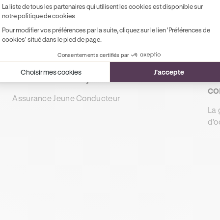
La liste de tous les partenaires qui utilisent les cookies est disponible sur
notre politique de cookies
Pour modifier vos préférences par la suite, cliquez sur le lien 'Préférences de
cookies' situé dans le pied de page.
Consentements certifiés par
ASSURANCE AUTO
PE
Choisir mes cookies
J'accepte
Assurance-auto-jeune-conducteur
La
co
Assurance Jeune Conducteur
vé
La 
d'o
d'i