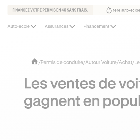
FINANCEZ VOTRE PERMIS EN 4X SANS FRAIS.
ous fait déjà confiance
30% moins chère que l’auto-école de votre qua
Auto-école
Assurances
Financement
/
Permis de conduire
/
Autour Voiture
/
Achat
/
Le
Les ventes de vo
gagnent en popul