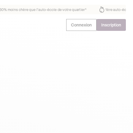
us fait déjà confiance
30% moins chère que l’auto-école de votre quar
Connexion
Inscription