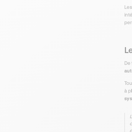
Le
int
per
Le
De 
aut
Tou
à p
sys
L
c
d