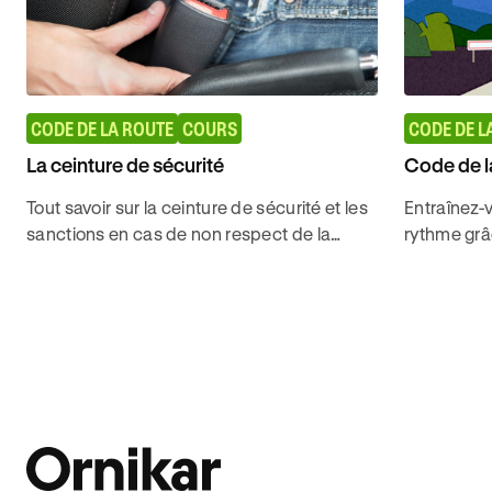
CODE DE LA ROUTE
COURS
CODE DE L
La ceinture de sécurité
Code de la
Tout savoir sur la ceinture de sécurité et les
Entraînez-v
sanctions en cas de non respect de la
rythme grâ
réglementation pour obtenir son permis de
code de la
conduire avec Ornikar.
2026. 96% 