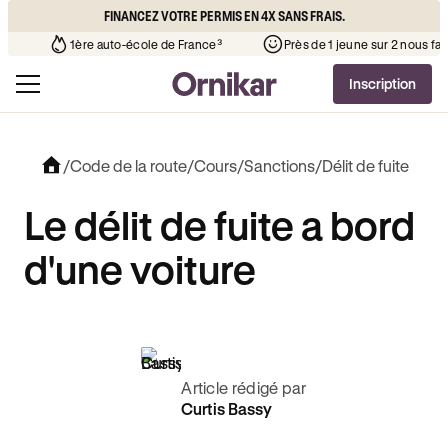
FINANCEZ VOTRE PERMIS EN 4X SANS FRAIS.
 l’auto-école de votre quartier
¹
1ère auto-école de France³
Inscription
/
Code de la route
/
Cours
/
Sanctions
/
Délit de fuite
Le délit de fuite a bord
d'une voiture
Article rédigé par
Curtis Bassy