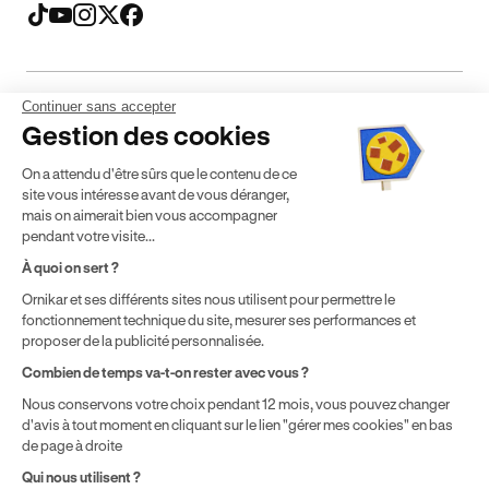
Continuer sans accepter
Mentions légales
CGV
CGU
Politique de confidentialité
Gestion des cookies
Politique de cookies
Gérer mes cookies
On a attendu d'être sûrs que le contenu de ce
* Détail des conditions de nos offres
site vous intéresse avant de vous déranger,
mais on aimerait bien vous accompagner
pendant votre visite...
Politique de prix : nos prix varient en fonction de votre
À quoi on sert ?
localisation géographique et du type de formules que vous
Ornikar et ses différents sites nous utilisent pour permettre le
achetez comme détaillé dans nos
Conditions Générales de
fonctionnement technique du site, mesurer ses performances et
Vente
.
proposer de la publicité personnalisée.
Combien de temps va-t-on rester avec vous ?
Nous conservons votre choix pendant 12 mois, vous pouvez changer
d'avis à tout moment en cliquant sur le lien "gérer mes cookies" en bas
de page à droite
Qui nous utilisent ?