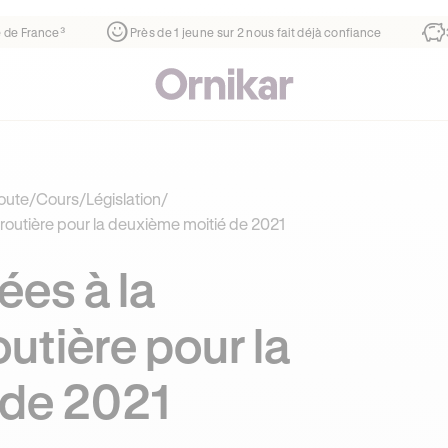
tier
¹
1ère auto-école de France³
Près de 1 jeune sur 2 nous
oute
/
Cours
/
Législation
/
routière pour la deuxième moitié de 2021
ées à la
utière pour la
 de 2021