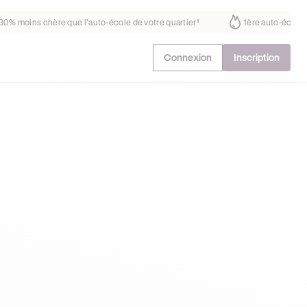
 fait déjà confiance
30% moins chère que l’auto-école de votre quart
Connexion
Inscription