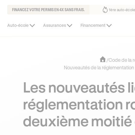
FINANCEZ VOTRE PERMIS EN 4X SANS FRAIS.
us fait déjà confiance
30% moins chère que l’auto-école de votre quar
Auto-école
Assurances
Financement
/
Code de la r
Nouveautés de la réglementation 
Les nouveautés li
réglementation ro
deuxième moitié