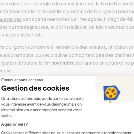
rrivée de nouvelles règles de circulation pour la fin de l’ann
c l’arrivée dès le 1er novembre prochain de l’obligation pour l
us neiges
dans certaines zones de l’hexagone. Il s'agit de
48
ides ou montagneuses, et où l’installation de tels pneumatiques
 usagers de la route.
te obligation concernera l’ensemble des voitures, utilitaires e
us à crampons, ou ceux qui ne comportent pas des chaînes à
bligation débutera le
1er novembre
de l’année en cours et ne p
vante.
Continuer sans accepter
Gestion des cookies
e contenu dans cet article présente uniquement un caractère 
Plateforme de Gestion du Consentement 
ontractuellement Ornikar (à savoir les entités Marianne Form
On a attendu d'être sûrs que le contenu de ce site
ernière décline toute responsabilité sur les décisions et con
vous intéresse avant de vous déranger, mais on
aimerait bien vous accompagner pendant votre
visite...
À quoi on sert ?
ésumer cet article avec :
Ornikar et ses différents sites nous utilisent pour permettre le fonctionnement