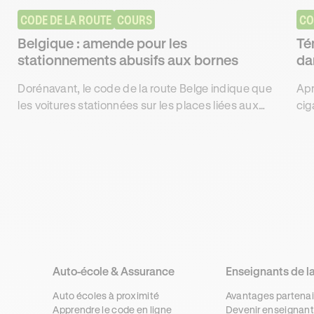
CODE DE LA ROUTE
COURS
CO
Belgique : amende pour les
Té
stationnements abusifs aux bornes
da
pl
Dorénavant, le code de la route Belge indique que
Apr
les voitures stationnées sur les places liées aux
cig
bornes électriques doivent obligatoirement y être
aut
branchées.
suc
Auto-école & Assurance
Enseignants de l
Auto écoles à proximité
Avantages partenai
Apprendre le code en ligne
Devenir enseignant