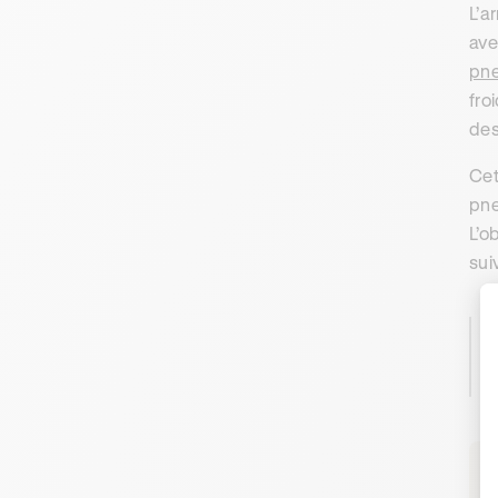
L’a
ave
pne
fro
des
Cet
pne
L’o
sui
L
c
d
R