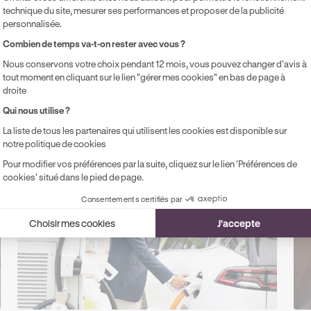
ChatGPT
Gemini
Claude
Perplexity
technique du site, mesurer ses performances et proposer de la publicité
personnalisée.
Axeptio consent
Combien de temps va-t-on rester avec vous ?
Nous conservons votre choix pendant 12 mois, vous pouvez changer d'avis à
tout moment en cliquant sur le lien "gérer mes cookies" en bas de page à
droite
Qui nous utilise ?
ts
La liste de tous les partenaires qui utilisent les cookies est disponible sur
notre politique de cookies
ux dans votre parcours
Pour modifier vos préférences par la suite, cliquez sur le lien 'Préférences de
cookies' situé dans le pied de page.
Consentements certifiés par
Choisir mes cookies
J'accepte