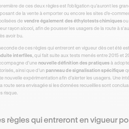
première de ces deux règles est l’obligation qu’auront les gra
posant de la vente à emporter ou encore les sites d’e-comme
oolisées de
vendre également des éthylotests chimiques
ou
leur rayon alcool, afin de pousser les usagers de la route à s’a
ès avoir bu.
seconde de ces règles qui entreront en vigueur dès cet été est
duite interfiles
, qui fait suite aux tests menés entre 2015 et
accompagne d’une
nouvelle définition des pratiques
à adopte
orisés, ainsi que d’un
panneau de signalisation spécifique
qu
te nouvelle expérimentation afin d’alerter les usagers. Une in
la route sera envisagée si les données recueillies sont conclu
s risque.
s règles qui entreront en vigueur pou