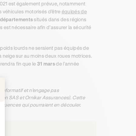
ée 2021 est également prévue, notamment
es véhicules motorisés d’être
équipés de
 départements
situés dans des régions
 est nécessaire afin d’assurer la sécurité
t poids lourds ne seraient pas équipés de
 neige sur au moins deux roues motrices.
rendra fin que le
31 mars
de l’année
informatif et n’engage pas
: Personnalisez vos Options
ation SAS et Ornikar Assurances). Cette
séquences qui pourraient en découler.