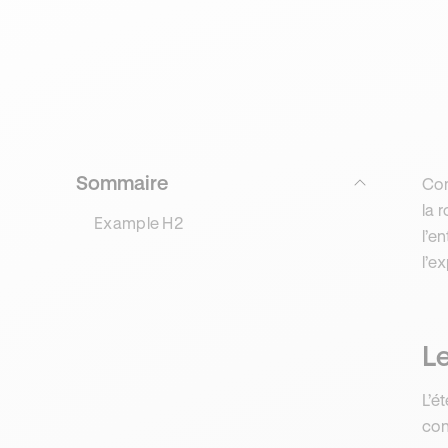
Sommaire
Com
la 
Example H2
l’e
l’ex
Le
L’é
con