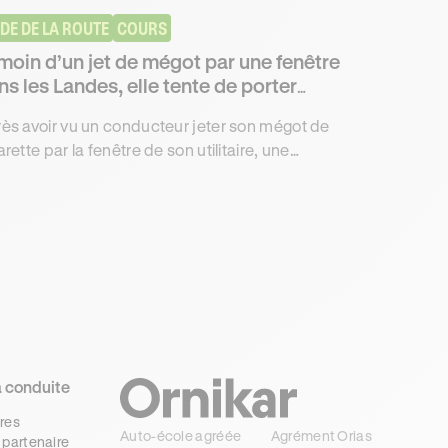
DE DE LA ROUTE
COURS
moin d’un jet de mégot par une fenêtre
ns les Landes, elle tente de porter
ainte
ès avoir vu un conducteur jeter son mégot de
arette par la fenêtre de son utilitaire, une
omobiliste a souhaité porter plainte mais sans
cès.
a conduite
res
Auto-école agréée
Agrément Orias
 partenaire