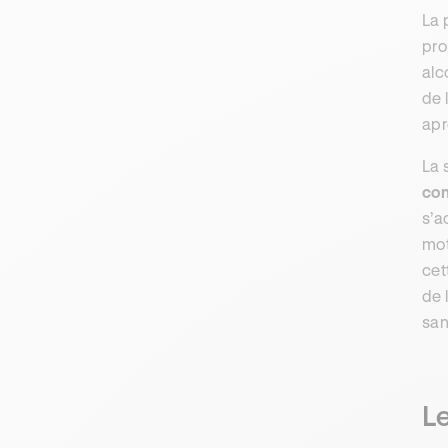
La 
pro
alc
de 
apr
La 
con
s’
mot
cet
de 
san
Le