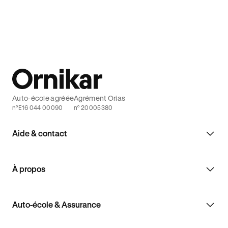
alors que d'autres alternatives existent.
espérait ar
Auto-école agréée
Agrément Orias
n°E16 044 00090
n° 20005380
Aide & contact
À propos
Auto-école & Assurance