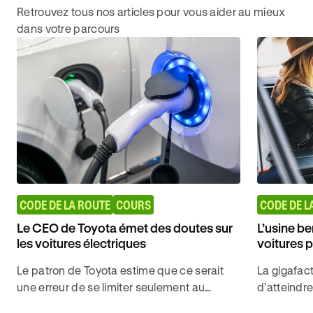
Retrouvez tous nos articles pour vous aider au mieux
dans votre parcours
CODE DE LA ROUTE
COURS
CODE DE L
Le CEO de Toyota émet des doutes sur
L’usine be
les voitures électriques
voitures 
Le patron de Toyota estime que ce serait
La gigafact
une erreur de se limiter seulement au
d'atteindr
développement des voitures électriques
de 3000 véh