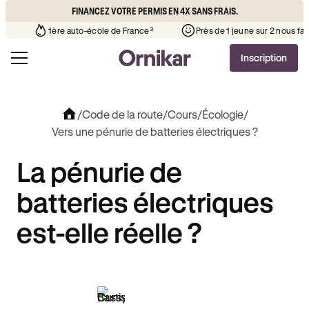
FINANCEZ VOTRE PERMIS EN 4X SANS FRAIS.
ère que l’auto-école de votre quartier
¹
1ère auto-école de France³
Inscription
/
Code de la route
/
Cours
/
Écologie
/
Vers une pénurie de batteries électriques ?
La pénurie de
batteries électriques
est-elle réelle ?