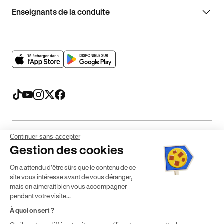
Enseignants de la conduite
Continuer sans accepter
Mentions légales
CGV
CGU
Politique de confidentialité
Gestion des cookies
Politique de cookies
Gérer mes cookies
On a attendu d'être sûrs que le contenu de ce
* Détail des conditions de nos offres
site vous intéresse avant de vous déranger,
mais on aimerait bien vous accompagner
pendant votre visite...
Politique de prix : nos prix varient en fonction de votre
À quoi on sert ?
localisation géographique et du type de formules que vous