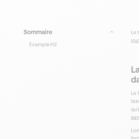
Sommaire
Le 
rou
Example H2
La
da
Le 
fai
qu’
san
Lor
lim