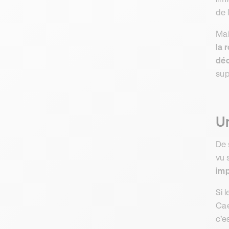
de 
Mai
la 
déc
sup
Un
De 
vu 
imp
Si 
Cae
c’e