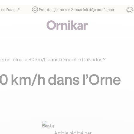
rtier
¹
1ère auto-école de France³
Près de 1 jeune sur 2 no
rs un retour à 80 km/h dans l’Orne et le Calvados ?
80 km/h dans l’Orne
Article rédigé par