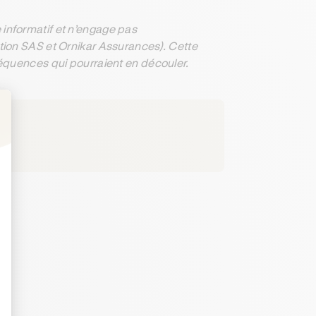
informatif et n’engage pas
ation SAS et Ornikar Assurances). Cette
séquences qui pourraient en découler.
: Personnalisez vos Options