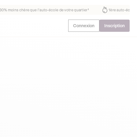
us fait déjà confiance
30% moins chère que l’auto-école de votre quar
Connexion
Inscription