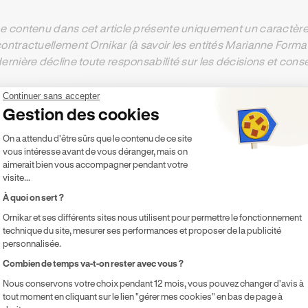
e contenu dans cet article présente uniquement un caractère 
ontractuellement Ornikar (à savoir les entités Marianne Form
ernière décline toute responsabilité sur les décisions et con
Continuer sans accepter
Gestion des cookies
ésumer cet article avec :
Plateforme de Gestion du Consentement 
On a attendu d'être sûrs que le contenu de ce site
ChatGPT
Gemini
Claude
Perplexity
vous intéresse avant de vous déranger, mais on
aimerait bien vous accompagner pendant votre
visite...
À quoi on sert ?
Ornikar et ses différents sites nous utilisent pour permettre le fonctionnement
technique du site, mesurer ses performances et proposer de la publicité
ts
personnalisée.
Axeptio consent
Combien de temps va-t-on rester avec vous ?
Nous conservons votre choix pendant 12 mois, vous pouvez changer d'avis à
ux dans votre parcours
tout moment en cliquant sur le lien "gérer mes cookies" en bas de page à