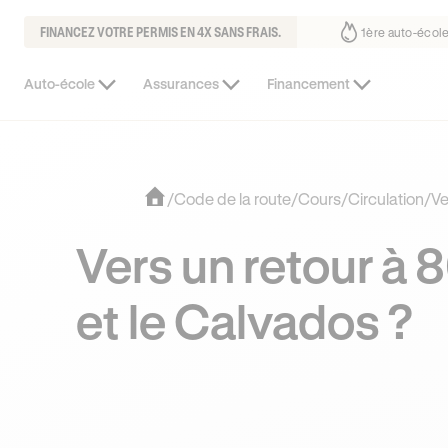
FINANCEZ VOTRE PERMIS EN 4X SANS FRAIS.
ous fait déjà confiance
30% moins chère que l’auto-école de votre qua
Auto-école
Assurances
Financement
/
Code de la route
/
Cours
/
Circulation
/
Ve
Vers un retour à 
et le Calvados ?