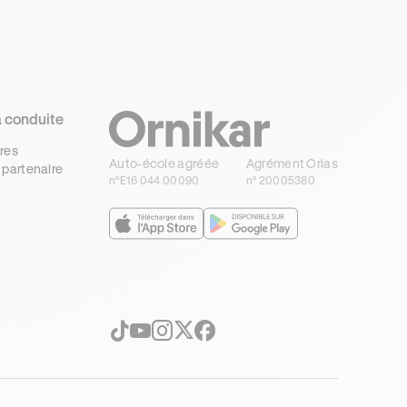
a conduite
res
Auto-école agréée
Agrément Orias
 partenaire
n°E16 044 00090
n° 20005380