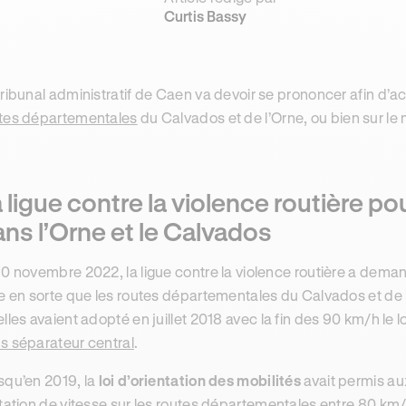
Curtis Bassy
tribunal administratif de Caen va devoir se prononcer afin d’ac
tes départementales
du Calvados et de l’Orne, ou bien sur le
 ligue contre la violence routière p
ns l’Orne et le Calvados
10 novembre 2022, la ligue contre la violence routière a dema
re en sorte que les routes départementales du Calvados et de
elles avaient adopté en juillet 2018 avec la fin des 90 km/h le 
s séparateur central
.
squ’en 2019, la
loi d’orientation des mobilités
avait permis a
itation de vitesse sur les routes départementales entre 80 km/