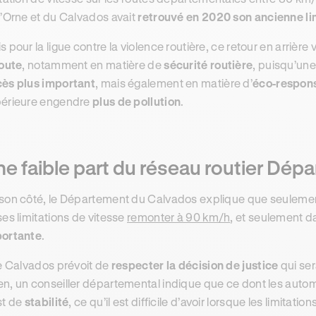
l’Orne et du Calvados avait
retrouvé en 2020 son ancienne li
s pour la ligue contre la violence routière, ce retour en arrière 
route
, notamment en matière de
sécurité routière
, puisqu’une
ès plus important
, mais également en matière d’
éco-respons
érieure engendre
plus de pollution
.
e faible part du réseau routier Dé
son côté, le Département du Calvados explique que seulem
ses limitations de vitesse
remonter à 90 km/h
, et seulement d
ortante
.
le Calvados prévoit de
respecter la décision de justice
qui ser
n, un conseiller départemental indique que ce dont les automob
st de
stabilité
, ce qu’il est difficile d’avoir lorsque les limita