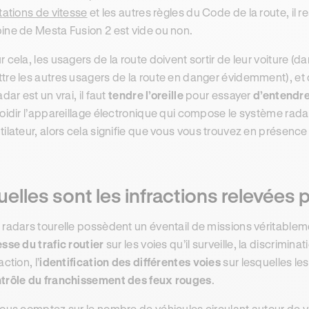
itations de vitesse
et les autres règles du Code de la route, il r
ine de Mesta Fusion 2 est vide ou non.
r cela, les usagers de la route doivent sortir de leur voiture (da
tre les autres usagers de la route en danger évidemment), et d
adar est un vrai, il faut
tendre l’oreille
pour essayer
d’entendre
roidir l’appareillage électronique qui compose le système radar
tilateur, alors cela signifie que vous vous trouvez en présence
elles sont les infractions relevées p
 radars tourelle possèdent un éventail de missions véritable
esse du trafic routier
sur les voies qu’il surveille, la discrimina
action, l’
identification des différentes voies
sur lesquelles les
trôle du franchissement des feux rouges
.
vous comptez sur le nombre de véhicules circulant autour de