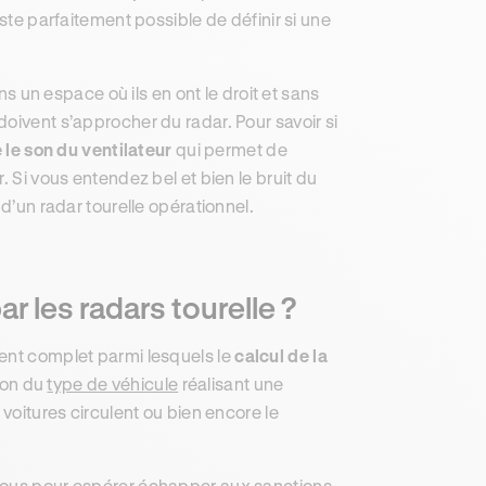
este parfaitement possible de définir si une
ns un espace où ils en ont le droit et sans
oivent s’approcher du radar. Pour savoir si
 le son du ventilateur
qui permet de
. Si vous entendez bel et bien le bruit du
 d’un radar tourelle opérationnel.
ar les radars tourelle ?
ment complet parmi lesquels le
calcul de la
tion du
type de véhicule
réalisant une
 voitures circulent ou bien encore le
 vous pour espérer échapper aux sanctions