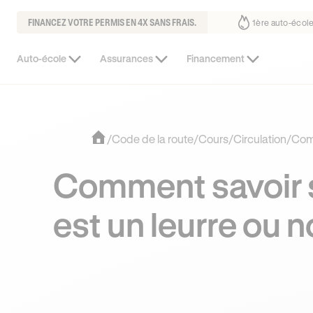
FINANCEZ VOTRE PERMIS EN 4X SANS FRAIS.
ous fait déjà confiance
30% moins chère que l’auto-école de votre qua
Auto-école
Assurances
Financement
/
Code de la route
/
Cours
/
Circulation
/
Comm
Comment savoir si
est un leurre ou n