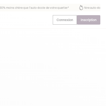
us fait déjà confiance
30% moins chère que l’auto-école de votre quar
Connexion
Inscription