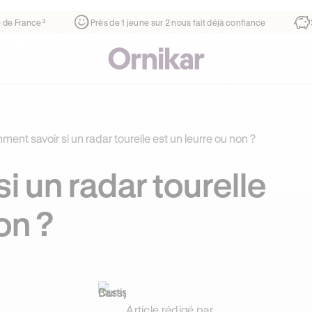
rtier
¹
1ère auto-école de France³
Près de 1 jeune sur 2 no
ent savoir si un radar tourelle est un leurre ou non ?
 un radar tourelle
on ?
Article rédigé par