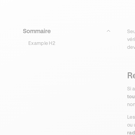
Sommaire
Seu
vér
Example H2
dev
Re
Si 
tou
non
Les
ou 
rad