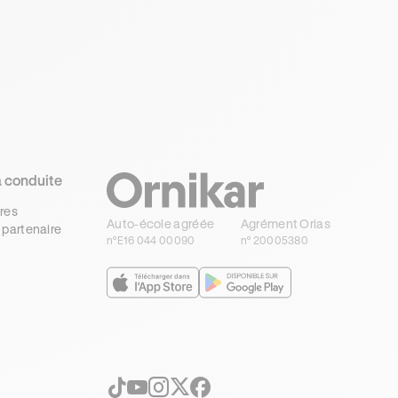
a conduite
res
Auto-école agréée
Agrément Orias
 partenaire
n°E16 044 00090
n° 20005380