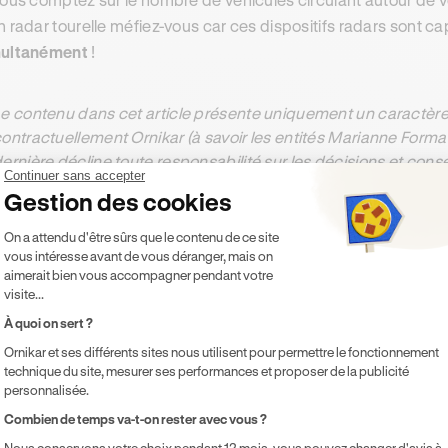
n radar tourelle méfiez-vous car ces dispositifs radars sont c
multanément
!
e contenu dans cet article présente uniquement un caractère 
ontractuellement Ornikar (à savoir les entités Marianne Form
ernière décline toute responsabilité sur les décisions et con
Continuer sans accepter
Gestion des cookies
Plateforme de Gestion du Consentement 
On a attendu d'être sûrs que le contenu de ce site
ésumer cet article avec :
vous intéresse avant de vous déranger, mais on
ChatGPT
Gemini
Claude
Perplexity
aimerait bien vous accompagner pendant votre
visite...
À quoi on sert ?
Ornikar et ses différents sites nous utilisent pour permettre le fonctionnement
technique du site, mesurer ses performances et proposer de la publicité
personnalisée.
Axeptio consent
Combien de temps va-t-on rester avec vous ?
ts
Nous conservons votre choix pendant 12 mois, vous pouvez changer d'avis à