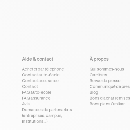
Aide & contact
À propos
Acheter par téléphone
Qui sommes-nous
Contact auto-école
Carrières
Contact assurance
Revue de presse
Contact
Communiqué de pres
FAQ auto-école
Blog
FAQ assurance
Bons d'achat remisé
Avis
Bons plans Ornikar
Demandes de partenariats
(entreprises, campus,
institutions...)