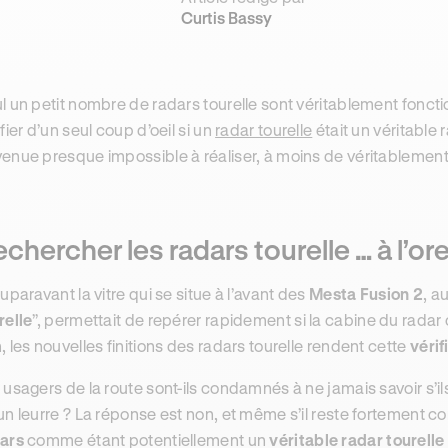
Curtis Bassy
l un petit nombre de radars tourelle sont véritablement fonctio
ifier d’un seul coup d’oeil si un
radar tourelle
était un véritable r
enue presque impossible à réaliser, à moins de véritablement
chercher les radars tourelle … à l’ore
auparavant la vitre qui se situe à l’avant des
Mesta Fusion 2
, a
relle
”, permettait de repérer rapidement si la cabine du radar 
, les nouvelles finitions des radars tourelle rendent cette
vérif
 usagers de la route sont-ils condamnés à ne jamais savoir s’il
un leurre ? La réponse est non, et même s’il reste fortement co
ars
comme étant potentiellement un
véritable radar tourelle