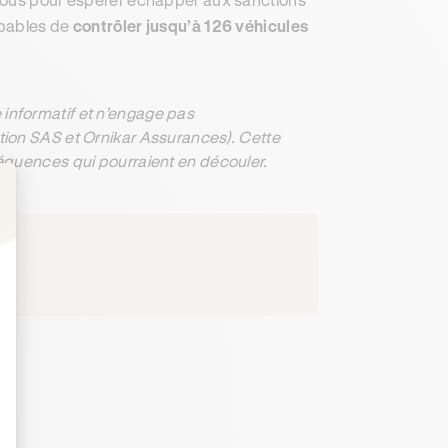
apables de
contrôler jusqu’à 126 véhicules
informatif et n’engage pas
ation SAS et Ornikar Assurances). Cette
séquences qui pourraient en découler.
: Personnalisez vos Options