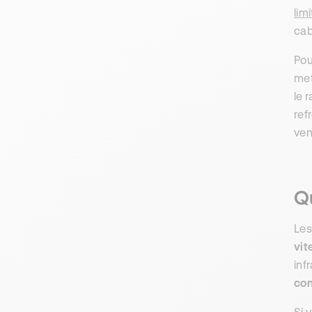
lim
cab
Pou
met
le r
ref
ven
Qu
Les
vit
infr
con
Si 