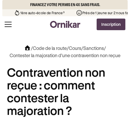
FINANCEZ VOTRE PERMIS EN 4X SANS FRAIS.
’auto-école de votre quartier
¹
1ère auto-école de France³
Inscription
/
Code de la route
/
Cours
/
Sanctions
/
Contester la majoration d'une contravention non reçue
Contravention non
reçue : comment
contester la
majoration ?