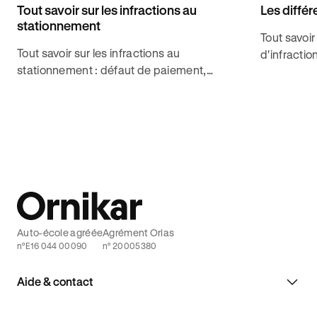
Tout savoir sur les infractions au
Les différ
stationnement
Tout savoir
Tout savoir sur les infractions au
d'infractio
stationnement : défaut de paiement,
les punitio
stationnement abusif, gênant/très gênant,
associées 
dangereux etc.
Ornikar.
Auto-école agréée
Agrément Orias
n°E16 044 00090
n° 20005380
Aide & contact