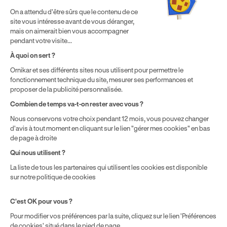
Politique de cookies
Gérer mes cookies
On a attendu d'être sûrs que le contenu de ce
* Détail des conditions de nos offres
site vous intéresse avant de vous déranger,
mais on aimerait bien vous accompagner
pendant votre visite...
Politique de prix : nos prix varient en fonction de votre
À quoi on sert ?
localisation géographique et du type de formules que vous
Ornikar et ses différents sites nous utilisent pour permettre le
achetez comme détaillé dans nos
Conditions Générales de
fonctionnement technique du site, mesurer ses performances et
Vente
.
proposer de la publicité personnalisée.
Combien de temps va-t-on rester avec vous ?
Nous conservons votre choix pendant 12 mois, vous pouvez changer
d'avis à tout moment en cliquant sur le lien "gérer mes cookies" en bas
de page à droite
Qui nous utilisent ?
La liste de tous les partenaires qui utilisent les cookies est disponible
sur notre politique de cookies
C'est OK pour vous ?
Pour modifier vos préférences par la suite, cliquez sur le lien 'Préférences
de cookies' situé dans le pied de page.