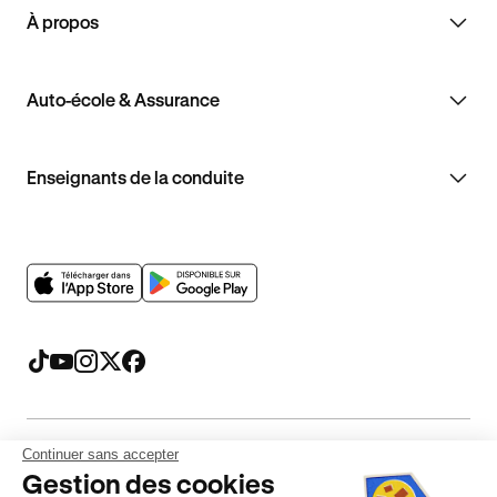
À propos
Auto-école & Assurance
Enseignants de la conduite
Continuer sans accepter
Mentions légales
CGV
CGU
Politique de confidentialité
Gestion des cookies