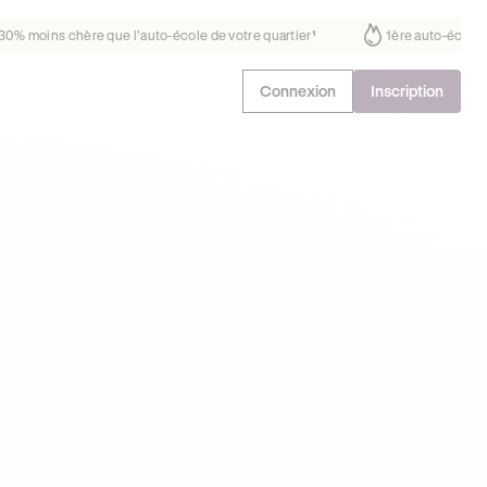
s fait déjà confiance
30% moins chère que l’auto-école de votre quart
Connexion
Inscription