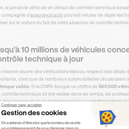
in, si jamais le véhicule en défaut de contrôle technique devai
r compagnie d’
assurance auto
pourrait refuser de régler les f
liser sur la voiture du fait de cette absence de contrôle techniq
squ’à 10 millions de véhicules conc
ntrôle technique à jour
la mise en œuvre des vérifications liées au respect des délais 
ortante, c’est que de nombreux automobilistes circuleraient a
hnique valide
. Si le CNPA évoque un chiffre de
560 000 véhi
r contrôle technique ait été réalisé dans les temps, les profes
 des usagers de la route font passer leur contrôle technique 
Continuer sans accepter
lions de véhicules
roulant sans un contrôle technique à jour. 
Gestion des cookies
icules dont l’état mécanique pourrait être défaillant, et qui s
Plateforme de Gestion du Consentement 
On a attendu d'être sûrs que le contenu de ce site
ger pour leur conducteur comme pour les autres usagers qu’ils
vous intéresse avant de vous déranger, mais on