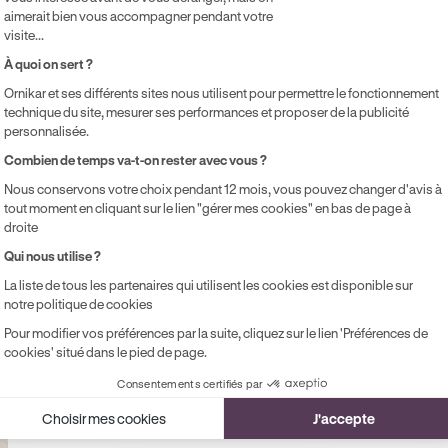
aimerait bien vous accompagner pendant votre
visite...
e contenu dans cet article présente uniquement un caractère 
À quoi on sert ?
ontractuellement Ornikar (à savoir les entités Marianne Form
ernière décline toute responsabilité sur les décisions et con
Ornikar et ses différents sites nous utilisent pour permettre le fonctionnement
technique du site, mesurer ses performances et proposer de la publicité
personnalisée.
Axeptio consent
Combien de temps va-t-on rester avec vous ?
ésumer cet article avec :
Nous conservons votre choix pendant 12 mois, vous pouvez changer d'avis à
ChatGPT
Gemini
Claude
Perplexity
tout moment en cliquant sur le lien "gérer mes cookies" en bas de page à
droite
Qui nous utilise ?
La liste de tous les partenaires qui utilisent les cookies est disponible sur
notre politique de cookies
Pour modifier vos préférences par la suite, cliquez sur le lien 'Préférences de
cookies' situé dans le pied de page.
ts
Consentements certifiés par
ux dans votre parcours
Choisir mes cookies
J'accepte