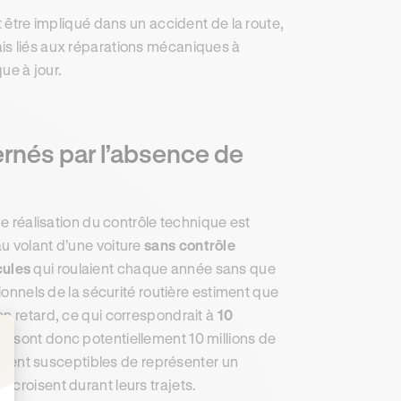
t être impliqué dans un accident de la route,
rais liés aux réparations mécaniques à
ue à jour.
ernés par l’absence de
de réalisation du contrôle technique est
u volant d’une voiture
sans contrôle
cules
qui roulaient chaque année sans que
sionnels de la sécurité routière estiment que
en retard, ce qui correspondrait à
10
Ce sont donc potentiellement 10 millions de
eraient susceptibles de représenter un
: Personnalisez vos Options
 croisent durant leurs trajets.