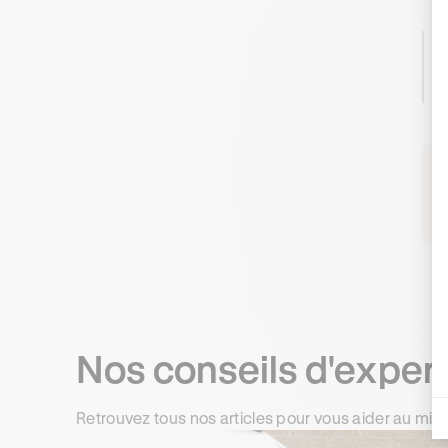
L
c
d
R
Nos conseils d'exper
Retrouvez tous nos articles pour vous aider au mie