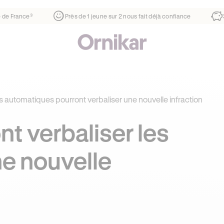
tier
¹
1ère auto-école de France³
Près de 1 jeune sur 2 nou
s automatiques pourront verbaliser une nouvelle infraction
nt verbaliser les
ne nouvelle