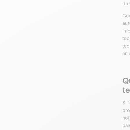
du 
Com
aut
inf
tec
tec
en 
Qu
te
Si 
pro
no
pai