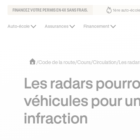
FINANCEZ VOTRE PERMIS EN 4X SANS FRAIS.
us fait déjà confiance
30% moins chère que l’auto-école de votre quar
Auto-école
Assurances
Financement
/
Code de la route
/
Cours
/
Circulation
/
Les radar
Les radars pourro
véhicules pour u
infraction