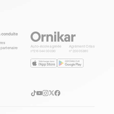
a conduite
res
Auto-école agréée
Agrément Orias
 partenaire
n°E16 044 00090
n° 20005380