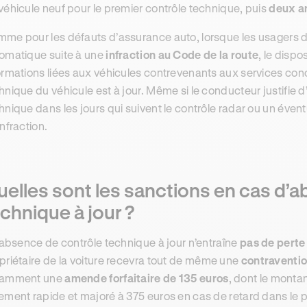
véhicule neuf pour le premier contrôle technique, puis
deux a
me pour les défauts d’assurance auto, lorsque les usagers de
omatique suite à une
infraction au Code de la route
, le dispo
ormations liées aux véhicules contrevenants aux services concer
hnique du véhicule est à jour. Même si le conducteur justifie
hnique dans les jours qui suivent le contrôle radar ou un éventu
infraction.
elles sont les sanctions en cas d’
chnique à jour ?
l’absence de contrôle technique à jour n’entraîne
pas de perte
priétaire de la voiture recevra tout de même une
contraventio
tamment une
amende forfaitaire de 135 euros
, dont le monta
ement rapide et majoré à 375 euros en cas de retard dans le