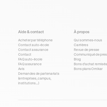
Aide & contact
À propos
Acheter par téléphone
Qui sommes-nous
Contact auto-école
Carrières
Contact assurance
Revue de presse
Contact
Communiqué de pres
FAQ auto-école
Blog
FAQ assurance
Bons d'achat remisé
Avis
Bons plans Ornikar
Demandes de partenariats
(entreprises, campus,
institutions...)