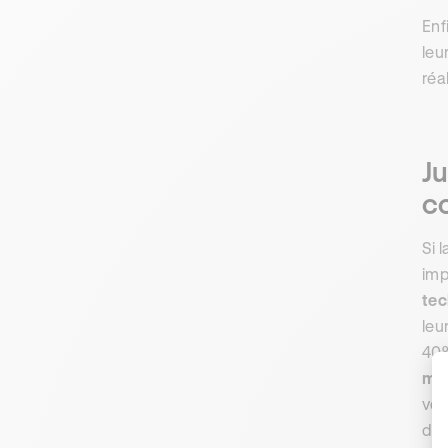
Enf
leu
réa
Ju
co
Si 
imp
tec
leu
40%
mil
véh
dan