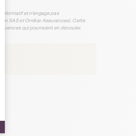
informatif et n’engage pas
ation SAS et Ornikar Assurances). Cette
séquences qui pourraient en découler.