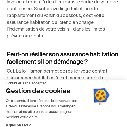
involontairement à des tiers dans le cadre de votre vie
quotidienne. Si votre lave-linge fuit et inonde
l'appartement du voisin du dessous, c'est votre
assurance habitation qui prend en charge
l'indemnisation de votre voisin – dans les limites
prévues au contrat.
Peut-on résilier son assurance habitation
facilement si l'on déménage ?
Oui. La loi Hamon permet de résilier votre contrat
d'assurance habitation à tout moment après la
Continuer sans accepter
première année, sans frais ni justification. En cas de
Gestion des cookies
déménagement, la résiliation peut intervenir plus tôt,
dès lors que vous justifiez d'un changement de
On a attendu d'être sûrs que le contenu de ce
situation. Votre nouvel assureur peut également se
site vous intéresse avant de vous déranger,
charger des démarches de résiliation à votre place.
mais on aimerait bien vous accompagner
pendant votre visite...
À quoi on sert ?