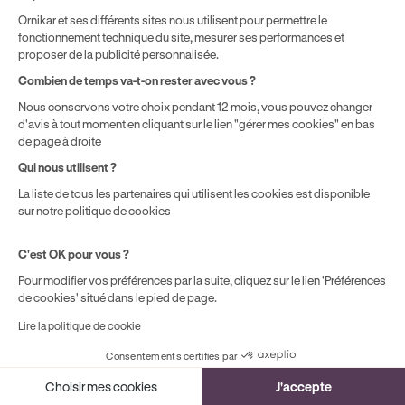
Mes objets électroniques sont-ils bien
Ornikar et ses différents sites nous utilisent pour permettre le
couverts ?
fonctionnement technique du site, mesurer ses performances et
proposer de la publicité personnalisée.
Les appareils électroniques (ordinateur, smartphone,
Combien de temps va-t-on rester avec vous ?
télé) sont inclus dans votre capital mobilier. En cas de
sinistre couvert (vol, incendie, dégât des eaux), vous
Nous conservons votre choix pendant 12 mois, vous pouvez changer
d'avis à tout moment en cliquant sur le lien "gérer mes cookies" en bas
êtes indemnisé à hauteur du capital déclaré.
de page à droite
L'indemnisation se fait par défaut en valeur d'usage
Qui nous utilisent ?
(avec vétusté). L'option rééquipement à neuf permet
d'être remboursé plus près de la valeur réelle de
La liste de tous les partenaires qui utilisent les cookies est disponible
sur notre politique de cookies
remplacement.
C'est OK pour vous ?
En résumé
Pour modifier vos préférences par la suite, cliquez sur le lien 'Préférences
de cookies' situé dans le pied de page.
Votre premier appartement marque le début d'une
Lire la politique de cookie
nouvelle étape. L'assurance habitation fait partie des
Consentements certifiés par
fondations de cette indépendance : elle vous protège
Cookies
vous, vos biens et votre responsabilité vis-à-vis des
Choisir mes cookies
J'accepte