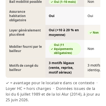
Non
Bail mobilité possible
Oui (1–10 mois)
Assurance
Oui
Oui
habitation
obligatoire
Oui (+10 à 20 % en
Loyer généralement
Non
plus élevé
moyenne)
Oui (11
Mobilier fourni par le
Non
équipements
bailleur
obligatoires)
3 motifs légaux
3 motifs lé
Motifs de congé du
(vente, reprise,
bailleur
identiques
motif sérieux)
✓ = avantage pour le locataire dans ce contexte ·
Loyer HC = hors charges · Données issues de la
loi du 6 juillet 1989 et de la loi Alur (2014), à jour au
25 juin 2026.