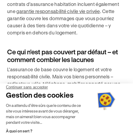
contrats d'assurance habitation incluent également
une
garantie responsabilité civile vie privée
. Cette
garantie couvre les dommages que vous pourriez
causer à des tiers dans votre vie quotidienne – y
compris en dehors du logement.
Ce qui n'est pas couvert par défaut – et
comment combler les lacunes
L'assurance de base couvre le logement et votre
responsabilité civile. Mais vos biens personnels –
ordinateur, vélo, téléphone, mobilier apporté par vos
Continuer sans accepter
soins – ne sont pas automatiquement couverts dans
Gestion des cookies
tous les contrats. Vérifiez ce que la garantie « capital
mobilier » comprend dans votre contrat, et quel est le
On a attendu d'être sûrs que le contenu de ce
site vous intéresse avant de vous déranger,
plafond d'indemnisation par objet.
mais on aimerait bien vous accompagner
pendant votre visite...
Parmi les garanties qui peuvent manquer dans un
contrat d'entrée de gamme :
À quoi on sert ?