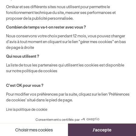
Ornikar et ses différents sites nous utilisent pour permettre le
• La protection contre le vol et les actes de vandalisme
fonctionnement technique du site, mesurer ses performances et
proposer de la publicité personnalisée.
• La garantie bris de glaces (vitres, miroirs, plaques de
Combien de temps va-t-on rester avec vous ?
cuisson)
Nous conservons votre choix pendant 12 mois, vous pouvez changer
• La protection des objets de valeur au-delà d'un
d'avis à tout moment en cliquant sur le lien "gérer mes cookies" en bas
de page à droite
certain seuil
Qui nous utilisent ?
• L'assistance en cas de sinistre (logement temporaire,
La liste de tous les partenaires qui utilisent les cookies est disponible
dépannage d'urgence)
sur notre politique de cookies
Prenez le temps de comparer les niveaux de garanties
C'est OK pour vous ?
avant de souscrire. Un contrat légèrement plus
Pour modifier vos préférences par la suite, cliquez sur le lien 'Préférences
complet peut vous éviter de payer de votre poche lors
de cookies' situé dans le pied de page.
d'un sinistre.
Lire la politique de cookie
Consentements certifiés par
Cookies
Choisir mes cookies
J'accepte