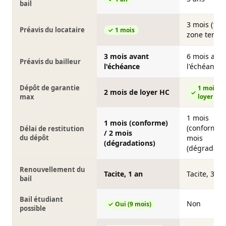
bail
3 mois (1 m
Préavis du locataire
1 mois
zone tendu
3 mois avant
6 mois avan
Préavis du bailleur
l'échéance
l'échéance
Dépôt de garantie
1 mois d
2 mois de loyer HC
max
loyer HC
1 mois
1 mois (conforme)
(conforme) 
Délai de restitution
/ 2 mois
du dépôt
mois
(dégradations)
(dégradatio
Renouvellement du
Tacite, 1 an
Tacite, 3 an
bail
Bail étudiant
Non
Oui (9 mois)
possible