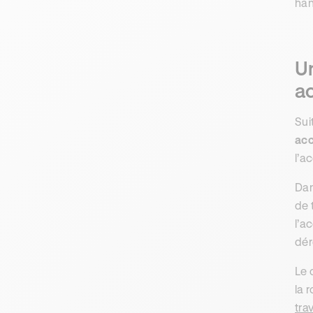
han
Un
a
Sui
acc
l’a
Dan
de 
l’a
dér
Le 
la 
trav