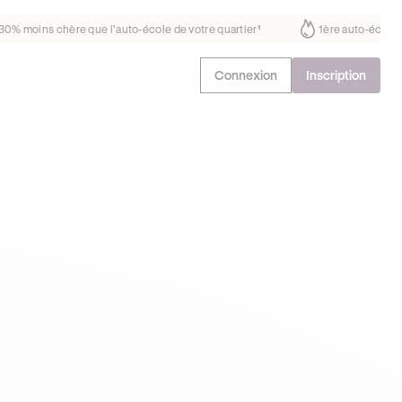
us fait déjà confiance
30% moins chère que l’auto-école de votre quar
Connexion
Inscription