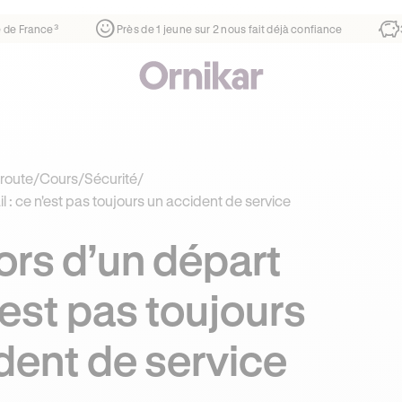
rtier
¹
1ère auto-école de France³
Près de 1 jeune sur 2 no
route
/
Cours
/
Sécurité
/
il : ce n'est pas toujours un accident de service
ors d’un départ
’est pas toujours
dent de service