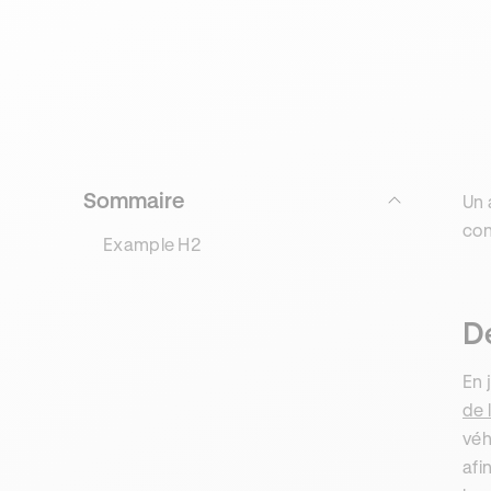
Sommaire
Un 
con
Example H2
De
En 
de 
véh
afi