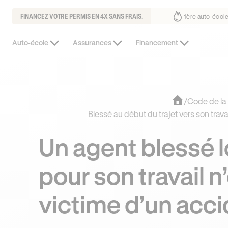
FINANCEZ VOTRE PERMIS EN 4X SANS FRAIS.
ous fait déjà confiance
30% moins chère que l’auto-école de votre qua
Auto-école
Assurances
Financement
/
Code de la 
Blessé au début du trajet vers son trava
Un agent blessé l
pour son travail n
victime d’un acci