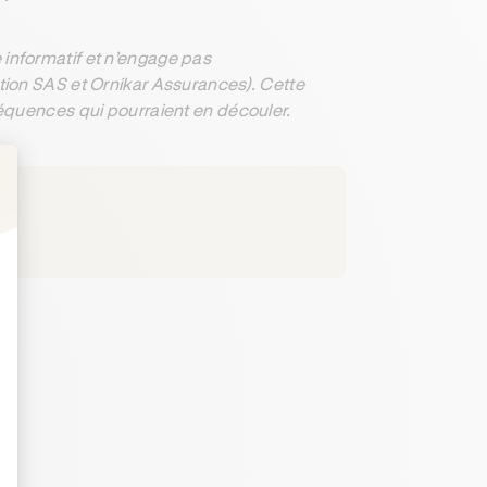
informatif et n’engage pas
ation SAS et Ornikar Assurances). Cette
séquences qui pourraient en découler.
: Personnalisez vos Options