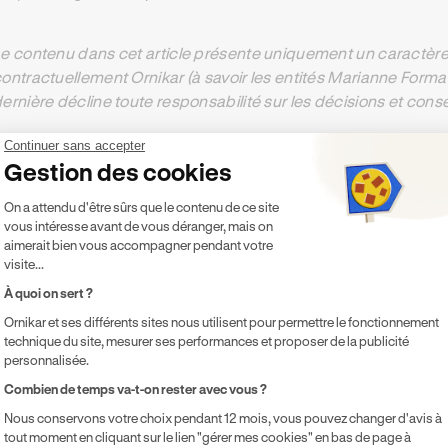
e contenu dans cet article présente uniquement un caractère 
ontractuellement Ornikar (à savoir les entités Marianne Form
ernière décline toute responsabilité sur les décisions et con
Continuer sans accepter
Gestion des cookies
ésumer cet article avec :
Plateforme de Gestion du Consentement 
On a attendu d'être sûrs que le contenu de ce site
ChatGPT
Gemini
Claude
Perplexity
vous intéresse avant de vous déranger, mais on
aimerait bien vous accompagner pendant votre
visite...
À quoi on sert ?
Ornikar et ses différents sites nous utilisent pour permettre le fonctionnement
technique du site, mesurer ses performances et proposer de la publicité
personnalisée.
ts
Axeptio consent
Combien de temps va-t-on rester avec vous ?
Nous conservons votre choix pendant 12 mois, vous pouvez changer d'avis à
ux dans votre parcours
tout moment en cliquant sur le lien "gérer mes cookies" en bas de page à