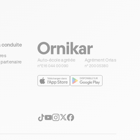
a conduite
res
Auto-école agréée
Agrément Orias
 partenaire
n°E16 044 00090
n° 20005380