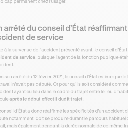
dicap permanent chez l’usager.
 arrêté du conseil d’État réaffirmant 
ccident de service
te à la survenue de l’accident présenté avant, le conseil d’État
ident de service
, puisque l’agent de la fonction publique étai
ccident.
s son arrêté du 12 février 2021, le conseil d’État estime que le t
travail n’avait pas débuté. Or pour qu’ils soit considéré comme
ccident ayant eu lieu dans le cadre du trajet entre le lieu d’habit
oule
après le début effectif dudit trajet
.
conseil d’État a donc réaffirmé les spécificités d’un accident 
route notamment, doit se produire durant le parcours habituel 
ail
, mais également pendant la durée normale de ce même tra