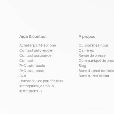
Aide & contact
À propos
Acheter par téléphone
Qui sommes-nous
Contact auto-école
Carrières
Contact assurance
Revue de presse
Contact
Communiqué de pres
FAQ auto-école
Blog
FAQ assurance
Bons d'achat remisé
Avis
Bons plans Ornikar
Demandes de partenariats
(entreprises, campus,
institutions...)