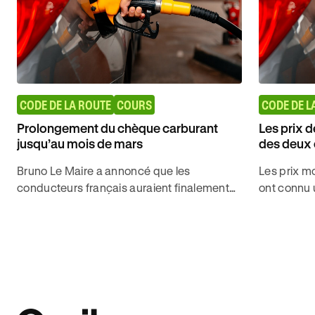
CODE DE LA ROUTE
COURS
CODE DE L
Prolongement du chèque carburant
Les prix 
jusqu’au mois de mars
des deux e
Bruno Le Maire a annoncé que les
Les prix m
conducteurs français auraient finalement
ont connu 
jusqu'à la fin du mois de mars 2023 pour
rapproche 
faire leur demande de chèque carburant.
euros par l