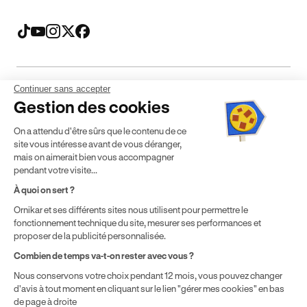
Continuer sans accepter
Mentions légales
CGV
CGU
Politique de confidentialité
Gestion des cookies
Politique de cookies
Gérer mes cookies
On a attendu d'être sûrs que le contenu de ce
* Détail des conditions de nos offres
site vous intéresse avant de vous déranger,
mais on aimerait bien vous accompagner
pendant votre visite...
Politique de prix : nos prix varient en fonction de votre
À quoi on sert ?
localisation géographique et du type de formules que vous
Ornikar et ses différents sites nous utilisent pour permettre le
achetez comme détaillé dans nos
Conditions Générales de
fonctionnement technique du site, mesurer ses performances et
Vente
.
proposer de la publicité personnalisée.
Combien de temps va-t-on rester avec vous ?
Nous conservons votre choix pendant 12 mois, vous pouvez changer
d'avis à tout moment en cliquant sur le lien "gérer mes cookies" en bas
de page à droite