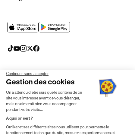
Continuer sans accepter
Mentions légales
CGV
CGU
Politique de confidentialité
Gestion des cookies
Politique de cookies
Gérer mes cookies
On a attendu d'être sûrs que le contenu de ce
* Détail des conditions de nos offres
site vous intéresse avant de vous déranger,
mais on aimerait bien vous accompagner
pendant votre visite...
Politique de prix : nos prix varient en fonction de votre
À quoi on sert ?
localisation géographique et du type de formules que vous
Ornikar et ses différents sites nous utilisent pour permettre le
achetez comme détaillé dans nos
Conditions Générales de
fonctionnement technique du site, mesurer ses performances et
Vente
.