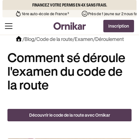
FINANCEZ VOTRE PERMIS EN 4X SANS FRAIS.
ère que l’auto-école de votre quartier
¹
1ère auto-école de France³
Inscription
/
Blog
/
Code de la route
/
Examen
/
Déroulement
Comment sé déroule
l'examen du code de
la route
Découvrir le code de la route avec Ornikar