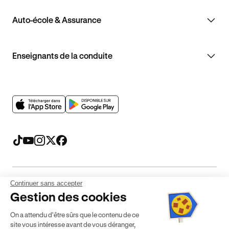
Auto-école & Assurance
Enseignants de la conduite
Continuer sans accepter
Mentions légales
CGV
CGU
Politique de confidentialité
Gestion des cookies
Politique de cookies
Gérer mes cookies
On a attendu d'être sûrs que le contenu de ce
* Détail des conditions de nos offres
site vous intéresse avant de vous déranger,