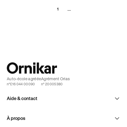
...
1
Auto-école agréée
Agrément Orias
n°E16 044 00090
n° 20005380
Aide & contact
À propos