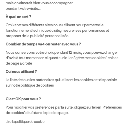
mais on aimerait bien vous accompagner
pendant votre visite...
Politique de prix : nos prix varient en fonction de votre
À quoi on sert ?
localisation géographique et du type de formules que vous
Ornikar et ses différents sites nous utilisent pour permettre le
achetez comme détaillé dans nos
Conditions Générales de
fonctionnement technique du site, mesurer ses performances et
Vente
.
proposer de la publicité personnalisée.
Combien de temps va-t-on rester avec vous ?
Nous conservons votre choix pendant 12 mois, vous pouvez changer
d'avis à tout moment en cliquant sur le lien "gérer mes cookies" en bas
de page à droite
Qui nous utilisent ?
La liste de tous les partenaires qui utilisent les cookies est disponible
sur notre politique de cookies
C'est OK pour vous ?
Pour modifier vos préférences par la suite, cliquez sur le lien 'Préférences
de cookies' situé dans le pied de page.
Lire la politique de cookie