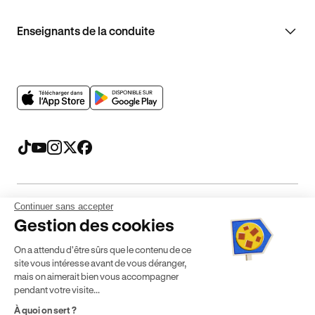
Enseignants de la conduite
Continuer sans accepter
Mentions légales
CGV
CGU
Politique de confidentialité
Gestion des cookies
Politique de cookies
Gérer mes cookies
On a attendu d'être sûrs que le contenu de ce
* Détail des conditions de nos offres
site vous intéresse avant de vous déranger,
mais on aimerait bien vous accompagner
pendant votre visite...
Politique de prix : nos prix varient en fonction de votre
À quoi on sert ?