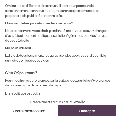
localisation géographique et du type de formules que vous
Ornikar et ses différents sites nous utilisent pour permettre le
achetez comme détaillé dans nos
Conditions Générales de
fonctionnement technique du site, mesurer ses performances et
Vente
.
proposer de la publicité personnalisée.
Combien de temps va-t-on rester avec vous ?
Nous conservons votre choix pendant 12 mois, vous pouvez changer
d'avis à tout moment en cliquant sur le lien "gérer mes cookies" en bas
de page à droite
Qui nous utilisent ?
La liste de tous les partenaires qui utilisent les cookies est disponible
sur notre politique de cookies
C'est OK pour vous ?
Pour modifier vos préférences par la suite, cliquez sur le lien 'Préférences
de cookies' situé dans le pied de page.
Lire la politique de cookie
Consentements certifiés par
Cookies
Choisir mes cookies
J'accepte