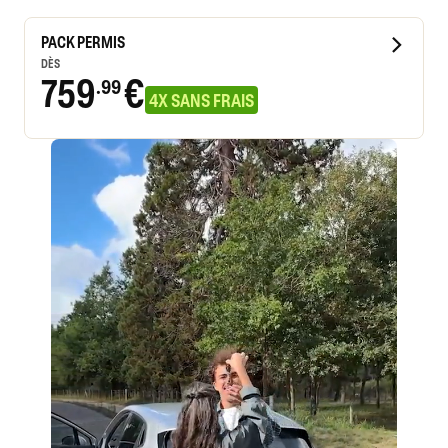
PACK PERMIS
DÈS
759
€
.99
4X SANS FRAIS