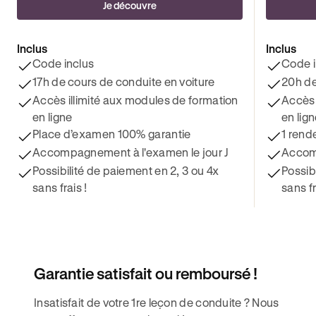
Je découvre
Inclus
Inclus
Code inclus
Code i
17h de cours de conduite en voiture
20h de
Accès illimité aux modules de formation
Accès 
en ligne
en lig
Place d’examen 100% garantie
1 rend
Accompagnement à l'examen le jour J
Accomp
Possibilité de paiement en 2, 3 ou 4x
Possib
sans frais !
sans fr
Garantie satisfait ou remboursé !
Insatisfait de votre 1re leçon de conduite ? Nous