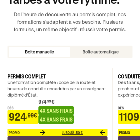
De l’heure de découverte au permis complet, nos
formations s'adaptent à vos besoins. Plusieurs
formules, un même objectif : réussir votre permis.
Boite manuelle
Boîte automatique
PERMIS COMPLET
CONDUIT
Une formation complète : code de la route et
Dès 15 ans,
heures de conduite encadrées par un enseignant
proches et
diplômé d’État.
expérience
974
€
.99
DÈS
DÈS
4X SANS FRAIS
924
1109
,99€
4X SANS FRAIS
PROMO
JUSQU'À -50 €
PROMO