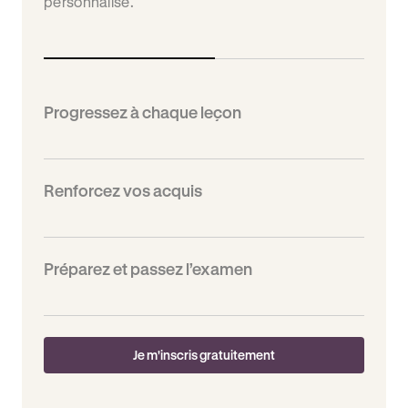
personnalisé.
Progressez à chaque leçon
Chaque cours se termine par un suivi dans
votre livret numérique. Vos progrès sont visibles
étape par étape, et vos parents peuvent aussi
les consulter.
Renforcez vos acquis
Préparez et passez l’examen
Je m'inscris gratuitement