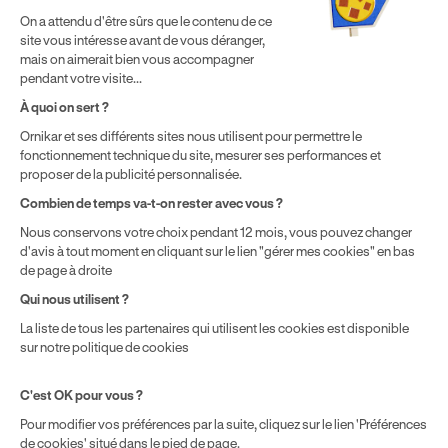
² Le prix de référence auquel est appliqué cette réduction
On a attendu d'être sûrs que le contenu de ce
dépend de la zone géographique dans laquelle vous souhaitez
site vous intéresse avant de vous déranger,
effectuer vos heures de conduite conformément à l'Article 6
mais on aimerait bien vous accompagner
de nos Conditions Générales de Vente
pendant votre visite...
⁵ Montant du financement CPF variable selon les droits acquis
par chaque bénéficiaire. Exemple donné pour un titulaire
À quoi on sert ?
disposant de 500 € de droits CPF. Le reste à charge dépend du
Ornikar et ses différents sites nous utilisent pour permettre le
solde disponible sur le Compte Personnel de Formation et du
fonctionnement technique du site, mesurer ses performances et
prix de la formation choisie.
proposer de la publicité personnalisée.
Combien de temps va-t-on rester avec vous ?
Nous conservons votre choix pendant 12 mois, vous pouvez changer
d'avis à tout moment en cliquant sur le lien "gérer mes cookies" en bas
de page à droite
Qui nous utilisent ?
La liste de tous les partenaires qui utilisent les cookies est disponible
sur notre politique de cookies
C'est OK pour vous ?
Pour modifier vos préférences par la suite, cliquez sur le lien 'Préférences
de cookies' situé dans le pied de page.