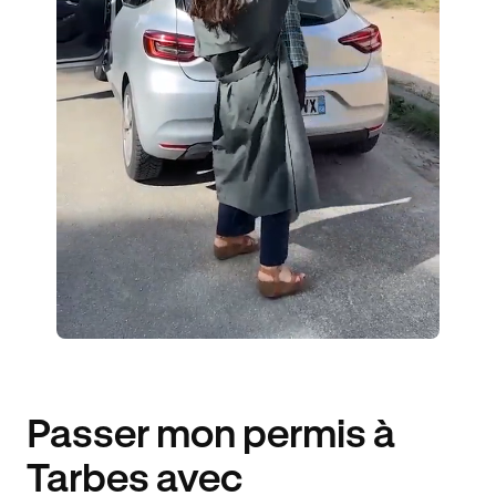
1 ENSEIGNANT
795 ÉLÈVES ACCOMPAGNÉS
243€ MOINS CHER
Passer mon permis à
Tarbes avec