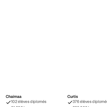
Chaimaa
Curtis
4.8/5 ⭐️
4.9/5 ⭐️
102 élèves diplomés
376 élèves diplomé