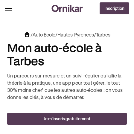
OFFRE EXCLUSIVE
Inscription
J'EN PROFITE !
U’À 170€ OFFERTS AVEC REVOLUT + 3 MOIS DEEZER PREMIUM OFFERTS* !
/
Auto Ecole
/
Hautes-Pyrenees
/
Tarbes
Mon auto-école à
Tarbes
Un parcours sur-mesure et un suivi régulier qui allie la
théorie à la pratique, une app pour tout gérer, le tout
30% moins cher¹ que les autres auto-écoles : on vous
donne les clés, à vous de démarrer.
Je m'inscris gratuitement