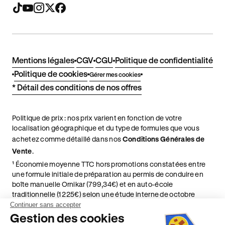
Mentions légales
CGV
CGU
Politique de confidentialité
Politique de cookies
Gérer mes cookies
* Détail des conditions de nos offres
Politique de prix : nos prix varient en fonction de votre
localisation géographique et du type de formules que vous
achetez comme détaillé dans nos
Conditions Générales de
Vente
.
¹ Économie moyenne TTC hors promotions constatées entre
une formule initiale de préparation au permis de conduire en
boîte manuelle Ornikar (799,34€) et en auto-école
traditionnelle (1 225€) selon une étude interne de octobre
2024. Étude menée sur le marché des auto-écoles situées en
Continuer sans accepter
France métropolitaine & en outre-mer.
Gestion des cookies