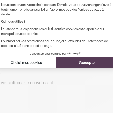
Accès illimité aux modules de formation
Pr
Nous conservons votre choix pendant 12 mois, vous pouvez changer d'avis à
en ligne
pe
tout moment en cliquant sur le lien "gérer mes cookies" en bas de page à
droite
1 rendez-vous préalable de 2h
Qui nous utilise ?
Accompagnement à l'examen le jour J
La liste de tous les partenaires qui utilisent les cookies est disponible sur
Possibilité de paiement en 2, 3 ou 4x
notre politique de cookies
sans frais !
Pour modifier vos préférences par la suite, cliquez sur le lien 'Préférences de
cookies' situé dans le pied de page.
Consentements certifiés par
Choisir mes cookies
J'accepte
!
 vous offrons un nouvel essai !