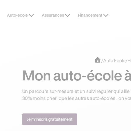
Auto-école
Assurances
Financement
DERNIÈRES HEURES
JUSQU’À -1
/
Auto Ecole
/
H
Mon auto-école 
Un parcours sur-mesure et un suivi régulier qui allie 
30% moins cher¹ que les autres auto-écoles : on vo
Je m'inscris gratuitement