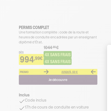
PERMIS COMPLET
Une formation complète : code de la route et
heures de conduite encadrées par un enseignant
diplômé d’État.
1044
€
.99
DÈS
4X SANS FRAIS
994
,99€
4X SANS FRAIS
PROMO
JUSQU'À -50 €
Je découvre
Inclus
Code inclus
17h de cours de conduite en voiture