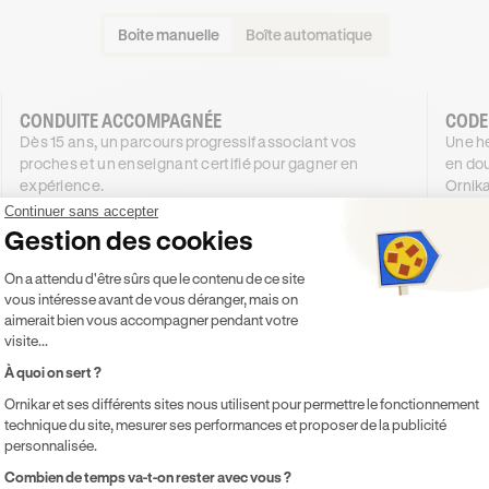
Boite manuelle
Boîte automatique
CONDUITE ACCOMPAGNÉE
CODE
Dès 15 ans, un parcours progressif associant vos
Une he
proches et un enseignant certifié pour gagner en
en dou
expérience.
Ornika
1299
€
.99
Continuer sans accepter
DÈS
DÈS
Gestion des cookies
4X SANS FRAIS
1199
63
,99€
Plateforme de Gestion du Consentement 
4X SANS FRAIS
On a attendu d'être sûrs que le contenu de ce site
vous intéresse avant de vous déranger, mais on
PROMO
-100 €
aimerait bien vous accompagner pendant votre
visite...
Je découvre
À quoi on sert ?
Ornikar et ses différents sites nous utilisent pour permettre le fonctionnement
Inclus
Inclu
technique du site, mesurer ses performances et proposer de la publicité
Code inclus
Co
personnalisée.
20h de cours de conduite en voiture
Co
Axeptio consent
Combien de temps va-t-on rester avec vous ?