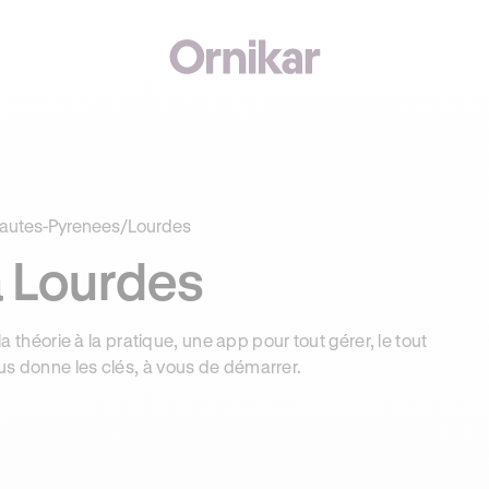
J'
00€ SUR VOTRE PERMIS + 3 MOIS DEEZER PREMIUM OFFERTS* !
autes-Pyrenees
/
Lourdes
à Lourdes
la théorie à la pratique, une app pour tout gérer, le tout
us donne les clés, à vous de démarrer.