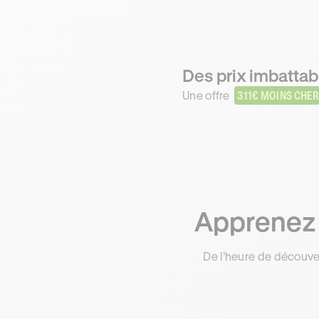
Des prix imbattab
Une offre
311€ MOINS CHER
Apprenez 
De l’heure de découve