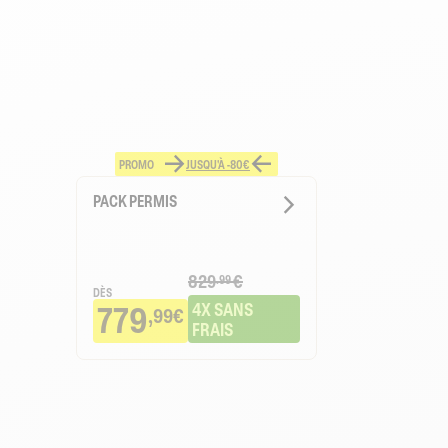
PROMO
JUSQU'À -80€
PACK PERMIS
829
€
.99
DÈS
779
4X SANS 
,99€
FRAIS