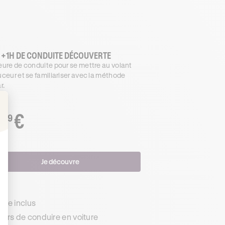
 +1H DE CONDUITE DÉCOUVERTE
ure de conduite pour se mettre au volant
ceur et se familiariser avec la méthode
r.
€
.99
: Personnalisez vos Options
Je découvre
s
de inclus
urs de conduire en voiture