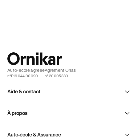
Auto-école agréée
Agrément Orias
n°E16 044 00090
n° 20005380
Aide & contact
À propos
Auto-école & Assurance