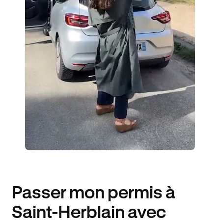
10 ENSEIGNANTS
3535 ÉLÈVES ACCOMPAGNÉS
732€ MOINS CHER
Passer mon permis à
Saint-Herblain avec