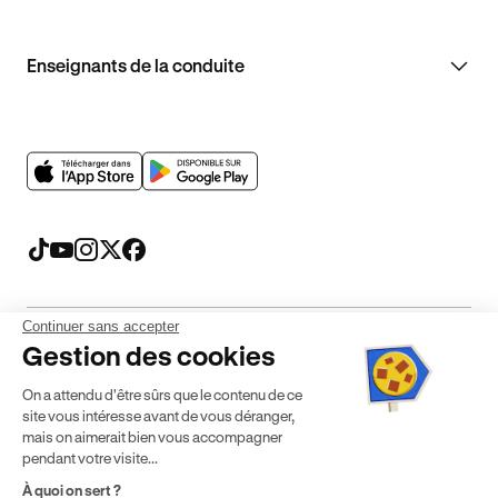
Enseignants de la conduite
Continuer sans accepter
Gestion des cookies
Mentions légales
CGV
CGU
Politique de confidentialité
Politique de cookies
On a attendu d'être sûrs que le contenu de ce
Gérer mes cookies
site vous intéresse avant de vous déranger,
* Détail des conditions de nos offres
mais on aimerait bien vous accompagner
pendant votre visite...
À quoi on sert ?
Politique de prix : nos prix varient en fonction de votre