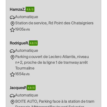
Hamza
Z.
4.9 / 5
Automatique
Station de service, Rd Point des Chataigniers
1905
avis
Rodrigue
R.
4.8 / 5
Automatique
Parking couvert de Leclerc Atlantis, niveau
n+2, proche de la ligne 1 de tramway arrêt
Tourmaline
1654
avis
Jacques
P.
4.9 / 5
Automatique
BOITE AUTO, Parking face à la station de tram
François-MitterrandBoulevard Salvador