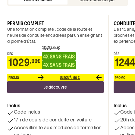
PERMIS COMPLET
CONDUIT
Une formation complète : code de la route et
Dès 15 ans,
heures de conduite encadrées par un enseignant
proches et
diplômé d’État.
expérience
1079
€
.99
DÈS
DÈS
4X SANS FRAIS
1029
1244
,99€
4X SANS FRAIS
PROMO
JUSQU'À -50 €
PROMO
Je découvre
Inclus
Inclus
Code inclus
Code i
17h de cours de conduite en voiture
20h de
Accès illimité aux modules de formation
Accès 
en ligne
en lig