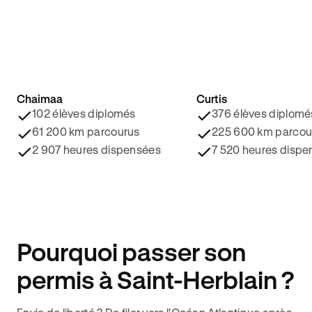
Chaimaa
Curtis
4.8/5 ⭐️
4.9/5 ⭐️
102 élèves diplomés
376 élèves diplomé
61 200 km parcourus
225 600 km parcou
2 907 heures dispensées
7 520 heures dispe
Pourquoi passer son
permis à Saint-Herblain ?