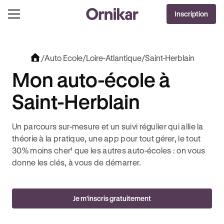
OFFRE EXCLUSIVE
Inscription
J'EN PROFITE !
0€ OFFERTS AVEC REVOLUT + 3 MOIS DEEZER PREMIUM OFFERTS* !
/
Auto Ecole
/
Loire-Atlantique
/
Saint-Herblain
Mon auto-école à
Saint-Herblain
Un parcours sur-mesure et un suivi régulier qui allie la
théorie à la pratique, une app pour tout gérer, le tout
30% moins cher¹ que les autres auto-écoles : on vous
donne les clés, à vous de démarrer.
Je m'inscris gratuitement