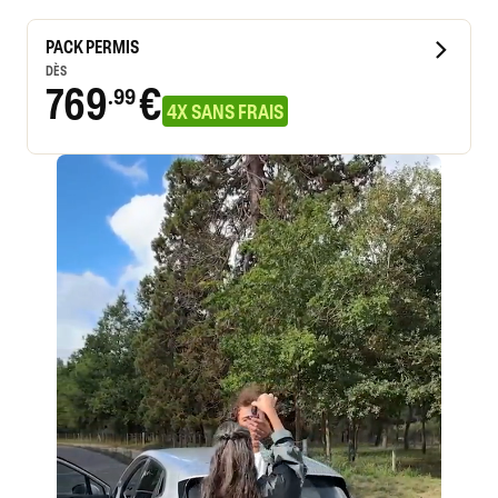
PACK PERMIS
DÈS
769
€
.99
4X SANS FRAIS