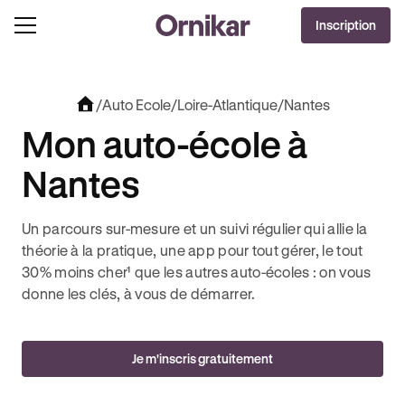
OFFRE EXCLUSIVE
Inscription
J'EN PROFITE !
0€ OFFERTS AVEC REVOLUT + 3 MOIS DEEZER PREMIUM OFFERTS* !
/
Auto Ecole
/
Loire-Atlantique
/
Nantes
Mon auto-école à
Nantes
Un parcours sur-mesure et un suivi régulier qui allie la
théorie à la pratique, une app pour tout gérer, le tout
30% moins cher¹ que les autres auto-écoles : on vous
donne les clés, à vous de démarrer.
Je m'inscris gratuitement