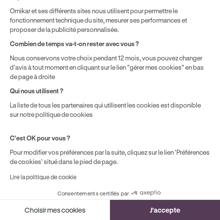
Ornikar et ses différents sites nous utilisent pour permettre le
fonctionnement technique du site, mesurer ses performances et
proposer de la publicité personnalisée.
Combien de temps va-t-on rester avec vous ?
Nous conservons votre choix pendant 12 mois, vous pouvez changer
d'avis à tout moment en cliquant sur le lien "gérer mes cookies" en bas
Mentions légales
CGV
CGU
Politique de confidentialité
de page à droite
Politique de cookies
Qui nous utilisent ?
Gérer mes cookies
* Détail des conditions de nos offres
La liste de tous les partenaires qui utilisent les cookies est disponible
sur notre politique de cookies
Politique de prix : nos prix varient en fonction de votre
C'est OK pour vous ?
localisation géographique et du type de formules que vous
Pour modifier vos préférences par la suite, cliquez sur le lien 'Préférences
achetez comme détaillé dans nos
Conditions Générales de
de cookies' situé dans le pied de page.
Vente
.
Lire la politique de cookie
¹ Économie moyenne TTC hors promotions constatées entre
une formule initiale de préparation au permis de conduire en
Consentements certifiés par
boîte manuelle Ornikar (799,34€) et en auto-école
Cookies
traditionnelle (1 225€) selon une étude interne de octobre
Choisir mes cookies
J'accepte
2024. Étude menée sur le marché des auto-écoles situées en