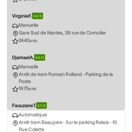
Virginie
F.
4.6 / 5
Manuelle
Gare Sud de Nantes, 39 rue de Cornulier
2440
avis
Djamael
A.
4.9 / 5
Manuelle
Arrêt de tram Romain Rolland - Parking de la
Poste
1975
avis
Faouzane
T.
4.7 / 5
Automatique
Arrêt tram Beaujoire - Sur le parking Relais - 10
Rue Colette