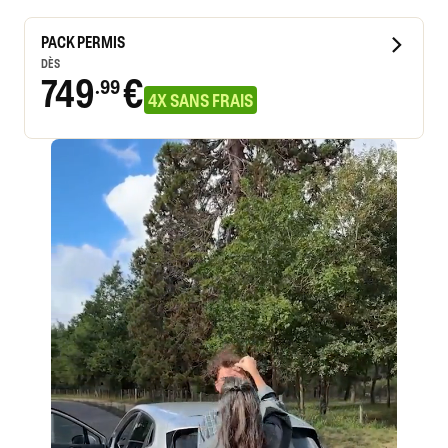
PACK PERMIS
DÈS
749
€
.99
4X SANS FRAIS