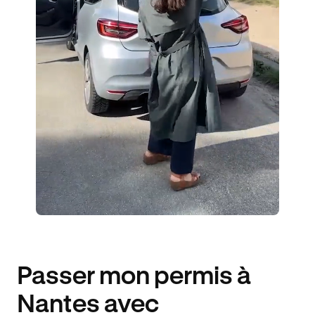
38 ENSEIGNANTS
13656 ÉLÈVES ACCOMPAGNÉS
502€ MOINS CHER
Passer mon permis à
Nantes avec