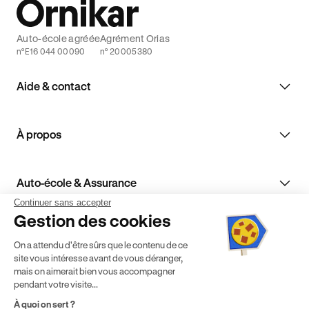
Auto-école agréée
Agrément Orias
n°E16 044 00090
n° 20005380
Aide & contact
À propos
Auto-école & Assurance
Continuer sans accepter
Gestion des cookies
Enseignants de la conduite
On a attendu d'être sûrs que le contenu de ce
site vous intéresse avant de vous déranger,
mais on aimerait bien vous accompagner
pendant votre visite...
À quoi on sert ?