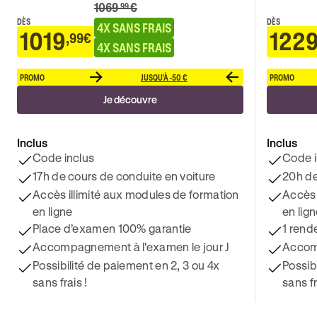
1069
€
.99
DÈS
DÈS
4X SANS FRAIS
1019
122
,99€
4X SANS FRAIS
PROMO
JUSQU'À -50 €
PROMO
Je découvre
Inclus
Inclus
Code inclus
Code i
17h de cours de conduite en voiture
20h de
Accès illimité aux modules de formation
Accès 
en ligne
en lig
Place d’examen 100% garantie
1 rend
Accompagnement à l'examen le jour J
Accomp
Possibilité de paiement en 2, 3 ou 4x
Possib
sans frais !
sans fr