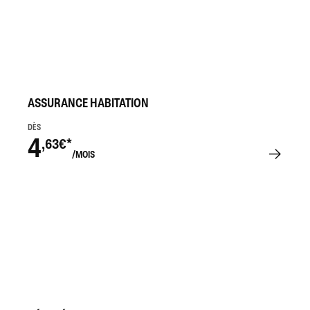
ASSURANCE HABITATION
DÈS
4
,63€*
/MOIS