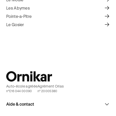
Les Abymes
Pointe-a-Pitre
Le Gosier
Auto-école agréée
Agrément Orias
n°E16 044 00090
n° 20005380
Aide & contact