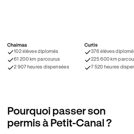
Chaimaa
Curtis
4.8/5 ⭐️
4.9/5 ⭐️
102 élèves diplomés
376 élèves diplomé
61 200 km parcourus
225 600 km parcou
2 907 heures dispensées
7 520 heures dispe
Pourquoi passer son
permis à Petit-Canal ?