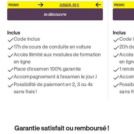
PROMO
JUSQU'À -50 €
PROMO
Je découvre
Inclus
Inclus
Code inclus
Code i
17h de cours de conduite en voiture
20h de
Accès illimité aux modules de formation
Accès 
en ligne
en lig
Place d’examen 100% garantie
1 rend
Accompagnement à l'examen le jour J
Accomp
Possibilité de paiement en 2, 3 ou 4x
Possib
sans frais !
sans fr
Garantie satisfait ou remboursé !