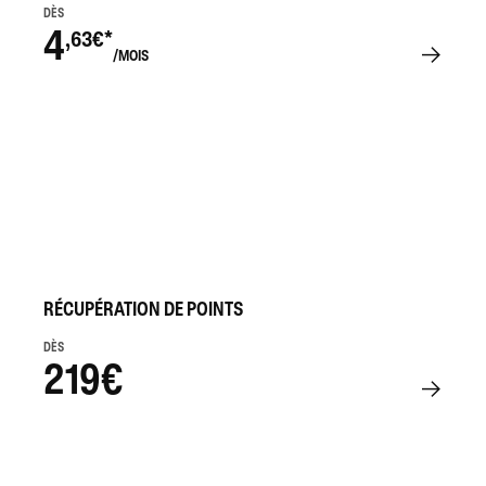
DÈS
4
,63€*
/MOIS
RÉCUPÉRATION DE POINTS
DÈS
219€