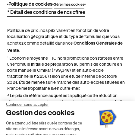
Politique de cookies
Gérer mes cookies
* Détail des conditions de nos offres
Politique de prix : nos prix varient en fonction de votre
localisation géographique et du type de formules que vous
achetez comme détaillé dans nos
Conditions Générales de
Vente
.
¹ Économie moyenne TTC hors promotions constatées entre
une formule initiale de préparation au permis de conduire en
boîte manuelle Ornikar (799,34€) et en auto-école
traditionnelle (1 225€) selon une étude interne de octobre
2024. Étude menée sur le marché des auto-écoles situées en
France métropolitaine & en outre-mer.
² Le prix de référence auquel est appliqué cette réduction
dépend de la zone géographique dans laquelle vous souhaitez
Continuer sans accepter
effectuer vos heures de conduite conformément à l'Article 6
Gestion des cookies
de nos Conditions Générales de Vente
⁵ Montant du financement CPF variable selon les droits acquis
On a attendu d'être sûrs que le contenu de ce
par chaque bénéficiaire. Exemple donné pour un titulaire
site vous intéresse avant de vous déranger,
disposant de 500 € de droits CPF. Le reste à charge dépend du
mais on aimerait bien vous accompagner