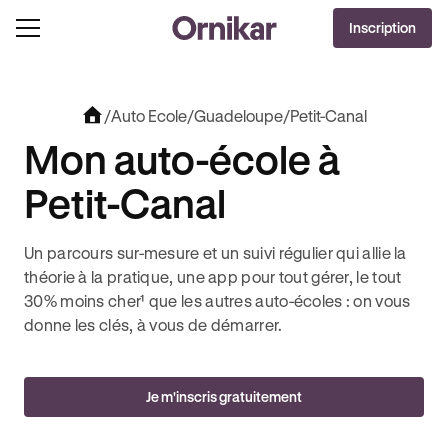
OFFRE EXCLUSIVE
Inscription
J'EN PROFITE !
MOIS DEEZER PREMIUM OFFERTS* !
JUSQU’À 170€ OFFERTS AVEC REVOLUT + 3 MOIS 
/
Auto Ecole
/
Guadeloupe
/
Petit-Canal
Mon auto-école à
Petit-Canal
Un parcours sur-mesure et un suivi régulier qui allie la
théorie à la pratique, une app pour tout gérer, le tout
30% moins cher¹ que les autres auto-écoles : on vous
donne les clés, à vous de démarrer.
Je m'inscris gratuitement