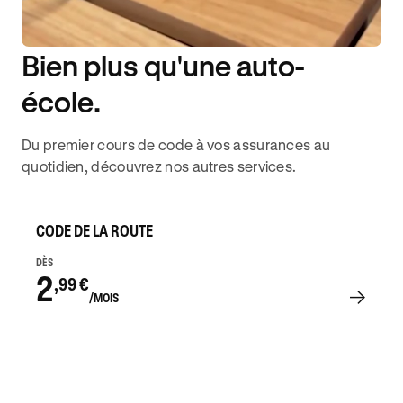
Bien plus qu'une auto-
DISPONIBILITÉ 6J/7
école.
Du premier cours de code à vos assurances au
quotidien, découvrez nos autres services.
CODE DE LA ROUTE
DÈS
2
,99 €
/MOIS