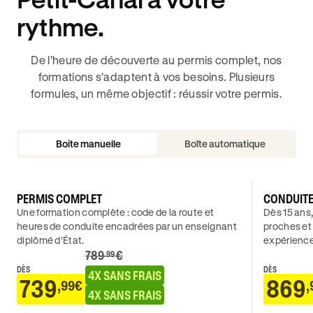
rythme.
De l’heure de découverte au permis complet, nos
formations s'adaptent à vos besoins. Plusieurs
formules, un même objectif : réussir votre permis.
Boite manuelle
Boîte automatique
PERMIS COMPLET
CONDUIT
Une formation complète : code de la route et
Dès 15 ans,
heures de conduite encadrées par un enseignant
proches et
diplômé d’État.
expérience
789
€
.99
DÈS
DÈS
4X SANS FRAIS
739
869
,99€
,
4X SANS FRAIS