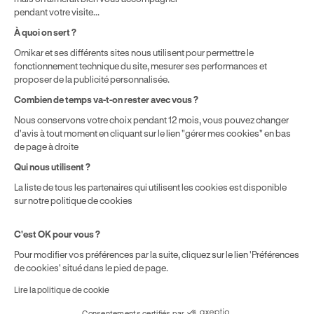
solde disponible sur le Compte Personnel de Formation et du
pendant votre visite...
prix de la formation choisie.
À quoi on sert ?
Ornikar et ses différents sites nous utilisent pour permettre le
fonctionnement technique du site, mesurer ses performances et
proposer de la publicité personnalisée.
Combien de temps va-t-on rester avec vous ?
Nous conservons votre choix pendant 12 mois, vous pouvez changer
d'avis à tout moment en cliquant sur le lien "gérer mes cookies" en bas
de page à droite
Qui nous utilisent ?
La liste de tous les partenaires qui utilisent les cookies est disponible
sur notre politique de cookies
C'est OK pour vous ?
Pour modifier vos préférences par la suite, cliquez sur le lien 'Préférences
de cookies' situé dans le pied de page.
Lire la politique de cookie
Consentements certifiés par