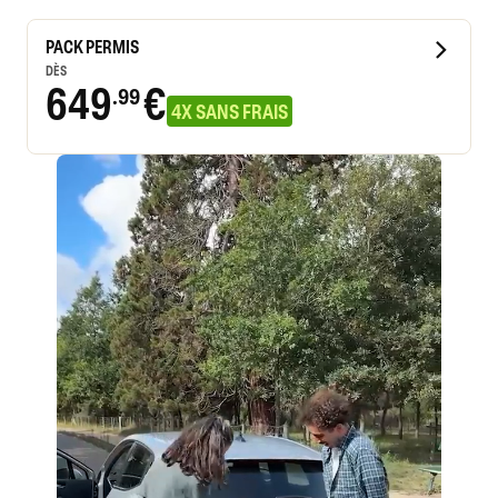
PACK PERMIS
DÈS
649
€
.99
4X SANS FRAIS