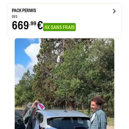
PACK PERMIS
DÈS
669
€
.99
4X SANS FRAIS