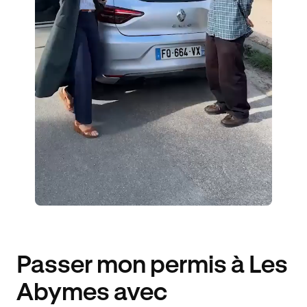
2 ENSEIGNANTS
154 ÉLÈVES ACCOMPAGNÉS
298€ MOINS CHER
Passer mon permis à Les
Abymes avec