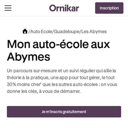
OFFRE EXCLUSIVE
Inscription
J'EN PROFITE !
LUT + 3 MOIS DEEZER PREMIUM OFFERTS* !
JUSQU’À 170€ OFFERTS AVEC REVOLUT 
/
Auto Ecole
/
Guadeloupe
/
Les Abymes
Mon auto-école aux
Abymes
Un parcours sur-mesure et un suivi régulier qui allie la
théorie à la pratique, une app pour tout gérer, le tout
30% moins cher¹ que les autres auto-écoles : on vous
donne les clés, à vous de démarrer.
Je m'inscris gratuitement