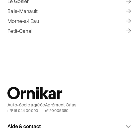
Le Gosier
Baie-Mahault
Morne-a-l'Eau
Petit-Canal
Auto-école agréée
Agrément Orias
n°E16 044 00090
n° 20005380
Aide & contact