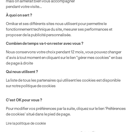
mais on aimerait bien vous accompagner
solde disponible sur le Compte Personnel de Formation et du
pendant votre visite...
prix de la formation choisie.
À quoi on sert ?
Ornikar et ses différents sites nous utilisent pour permettre le
fonctionnement technique du site, mesurer ses performances et
proposer de la publicité personnalisée.
Combien de temps va-t-on rester avec vous ?
Nous conservons votre choix pendant 12 mois, vous pouvez changer
d'avis à tout moment en cliquant sur le lien "gérer mes cookies" en bas
de page à droite
Qui nous utilisent ?
La liste de tous les partenaires qui utilisent les cookies est disponible
sur notre politique de cookies
C'est OK pour vous ?
Pour modifier vos préférences par la suite, cliquez sur le lien 'Préférences
de cookies' situé dans le pied de page.
Lire la politique de cookie