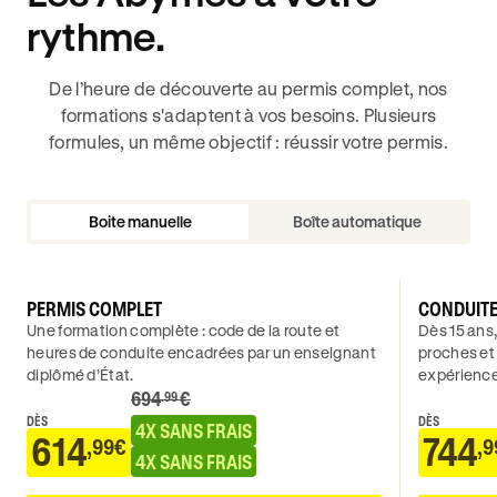
rythme.
De l’heure de découverte au permis complet, nos
formations s'adaptent à vos besoins. Plusieurs
formules, un même objectif : réussir votre permis.
Boite manuelle
Boîte automatique
PERMIS COMPLET
CONDUIT
Une formation complète : code de la route et
Dès 15 ans,
heures de conduite encadrées par un enseignant
proches et
diplômé d’État.
expérience
694
€
.99
DÈS
DÈS
4X SANS FRAIS
614
744
,99€
,9
4X SANS FRAIS