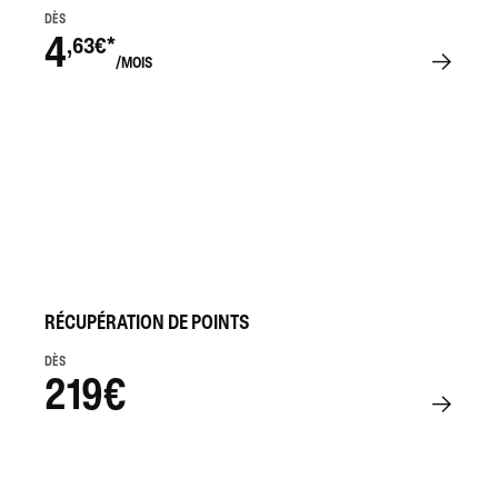
DÈS
4
,63€*
/MOIS
RÉCUPÉRATION DE POINTS
DÈS
219€