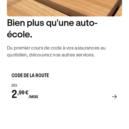
Bien plus qu'une auto-
DISPONIBILITÉ 6J/7
école.
Du premier cours de code à vos assurances au
quotidien, découvrez nos autres services.
CODE DE LA ROUTE
DÈS
2
,99 €
/MOIS