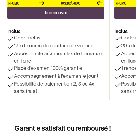
PROMO
JUSQU'À -80€
PROMO
Je découvre
Inclus
Inclus
Code inclus
Code i
17h de cours de conduite en voiture
20h de
Accès illimité aux modules de formation
Accès 
en ligne
en lig
Place d’examen 100% garantie
1 rend
Accompagnement à l'examen le jour J
Accomp
Possibilité de paiement en 2, 3 ou 4x
Possib
sans frais !
sans fr
Garantie satisfait ou remboursé !