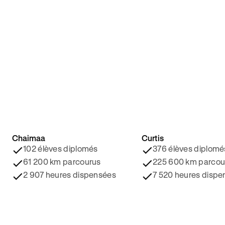
Chaimaa
Curtis
4.8/5 ⭐️
4.9/5 ⭐️
102 élèves diplomés
376 élèves diplomé
61 200 km parcourus
225 600 km parcou
2 907 heures dispensées
7 520 heures dispe