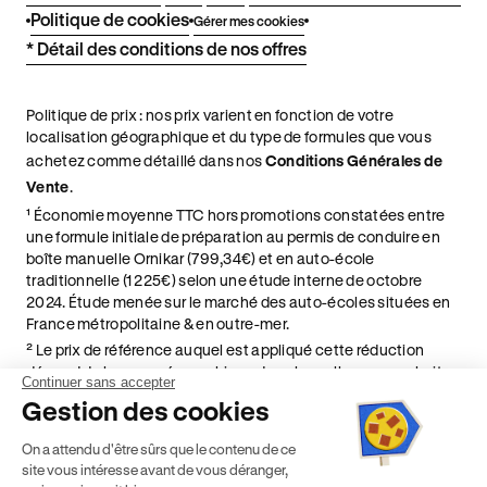
Politique de cookies
Gérer mes cookies
* Détail des conditions de nos offres
Politique de prix : nos prix varient en fonction de votre
localisation géographique et du type de formules que vous
achetez comme détaillé dans nos
Conditions Générales de
Vente
.
¹ Économie moyenne TTC hors promotions constatées entre
une formule initiale de préparation au permis de conduire en
boîte manuelle Ornikar (799,34€) et en auto-école
traditionnelle (1 225€) selon une étude interne de octobre
2024. Étude menée sur le marché des auto-écoles situées en
France métropolitaine & en outre-mer.
² Le prix de référence auquel est appliqué cette réduction
dépend de la zone géographique dans laquelle vous souhaitez
Continuer sans accepter
effectuer vos heures de conduite conformément à l'Article 6
Gestion des cookies
de nos Conditions Générales de Vente
⁵ Montant du financement CPF variable selon les droits acquis
On a attendu d'être sûrs que le contenu de ce
par chaque bénéficiaire. Exemple donné pour un titulaire
site vous intéresse avant de vous déranger,
disposant de 500 € de droits CPF. Le reste à charge dépend du