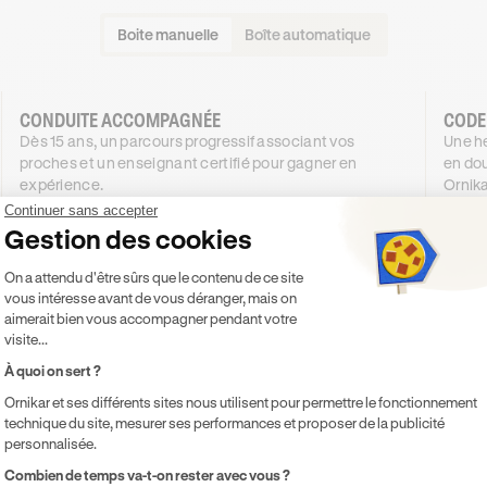
Boite manuelle
Boîte automatique
CONDUITE ACCOMPAGNÉE
CODE
Dès 15 ans, un parcours progressif associant vos
Une he
proches et un enseignant certifié pour gagner en
en dou
expérience.
Ornika
1009
€
.99
Continuer sans accepter
DÈS
DÈS
Gestion des cookies
4X SANS FRAIS
909
50
,99€
Plateforme de Gestion du Consentement 
4X SANS FRAIS
On a attendu d'être sûrs que le contenu de ce site
vous intéresse avant de vous déranger, mais on
PROMO
-100€
aimerait bien vous accompagner pendant votre
visite...
Je découvre
À quoi on sert ?
Ornikar et ses différents sites nous utilisent pour permettre le fonctionnement
Inclus
Inclu
technique du site, mesurer ses performances et proposer de la publicité
Code inclus
Co
personnalisée.
20h de cours de conduite en voiture
Co
Axeptio consent
Combien de temps va-t-on rester avec vous ?