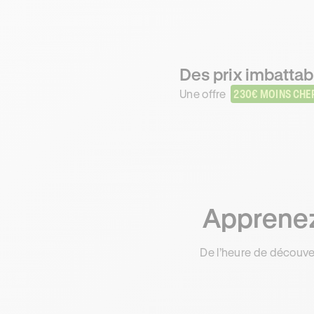
Des prix imbattabl
Une offre
230€ MOINS CHE
Apprenez 
De l’heure de découve