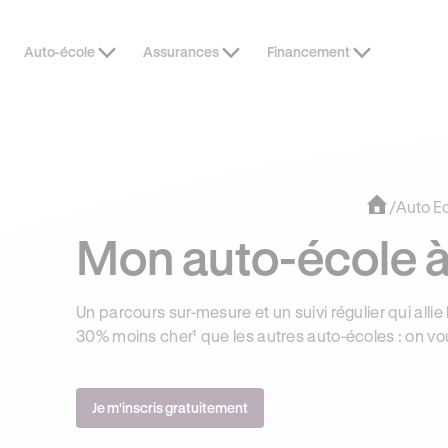
Auto-école
Assurances
Financement
DERNIÈRES HEURES
JUSQU’À -1
/
Auto E
Mon auto-école à
Un parcours sur-mesure et un suivi régulier qui allie 
30% moins cher¹ que les autres auto-écoles : on vo
Je m'inscris gratuitement