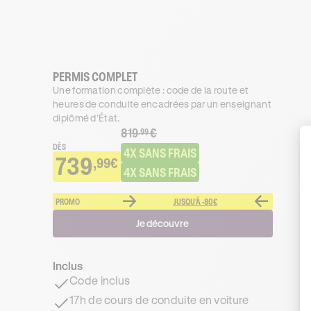
PERMIS COMPLET
Une formation complète : code de la route et
heures de conduite encadrées par un enseignant
diplômé d’État.
819
€
.99
DÈS
4X SANS FRAIS
739
,99€
4X SANS FRAIS
PROMO
JUSQU'À -80€
Je découvre
Inclus
Code inclus
17h de cours de conduite en voiture