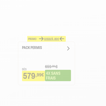
PROMO
JUSQU'À -80€
PACK PERMIS
659
€
.99
DÈS
579
4X SANS 
,99€
FRAIS