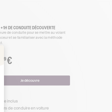
 +1H DE CONDUITE DÉCOUVERTE
ure de conduite pour se mettre au volant
ceur et se familiariser avec la méthode
r.
€
.99
: Personnalisez vos Options
Je découvre
s
de inclus
urs de conduire en voiture