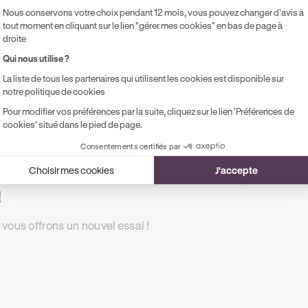
Accès illimité aux modules de formation
Pr
Nous conservons votre choix pendant 12 mois, vous pouvez changer d'avis à
en ligne
pe
tout moment en cliquant sur le lien "gérer mes cookies" en bas de page à
droite
1 rendez-vous préalable de 2h
Qui nous utilise ?
Accompagnement à l'examen le jour J
La liste de tous les partenaires qui utilisent les cookies est disponible sur
Possibilité de paiement en 2, 3 ou 4x
notre politique de cookies
sans frais !
Pour modifier vos préférences par la suite, cliquez sur le lien 'Préférences de
cookies' situé dans le pied de page.
Consentements certifiés par
Choisir mes cookies
J'accepte
!
 vous offrons un nouvel essai !