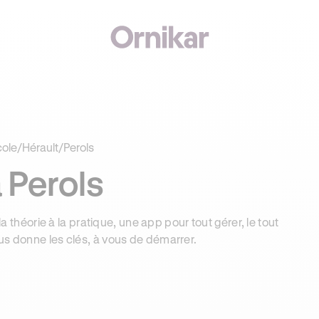
J'
00€ SUR VOTRE PERMIS + 3 MOIS DEEZER PREMIUM OFFERTS* !
cole
/
Hérault
/
Perols
 Perols
la théorie à la pratique, une app pour tout gérer, le tout
us donne les clés, à vous de démarrer.