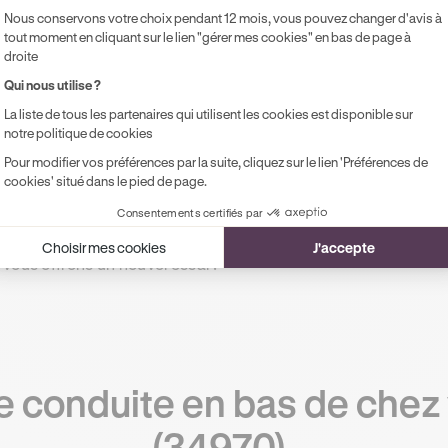
Nous conservons votre choix pendant 12 mois, vous pouvez changer d'avis à
Accompagnement à l'examen le jour J
tout moment en cliquant sur le lien "gérer mes cookies" en bas de page à
Possibilité de paiement en 2, 3 ou 4x
droite
sans frais !
Qui nous utilise ?
La liste de tous les partenaires qui utilisent les cookies est disponible sur
notre politique de cookies
Pour modifier vos préférences par la suite, cliquez sur le lien 'Préférences de
cookies' situé dans le pied de page.
Consentements certifiés par
!
Choisir mes cookies
J'accepte
 vous offrons un nouvel essai !
e conduite en bas de chez 
(34970).