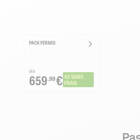
PACK PERMIS
DÈS
659
€
4X SANS 
.99
FRAIS
Pas