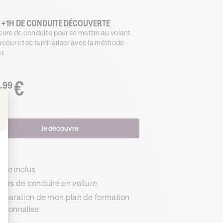
 +1H DE CONDUITE DÉCOUVERTE
ure de conduite pour se mettre au volant
ceur et se familiariser avec la méthode
r.
€
.99
: Personnalisez vos Options
Je découvre
s
de inclus
urs de conduire en voiture
éparation de mon plan de formation
rsonnalise