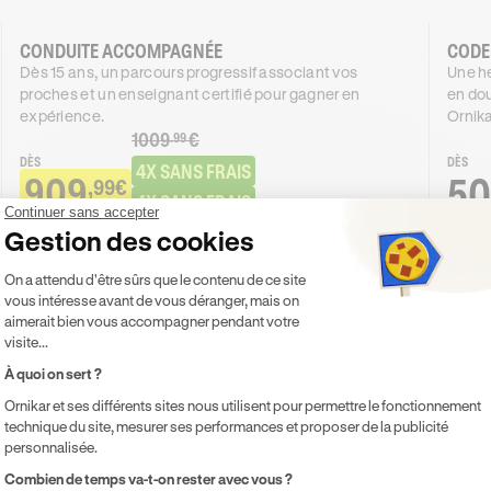
CONDUITE ACCOMPAGNÉE
CODE
Dès 15 ans, un parcours progressif associant vos
Une he
proches et un enseignant certifié pour gagner en
en dou
expérience.
Ornika
1009
€
.99
DÈS
DÈS
4X SANS FRAIS
909
50
,99€
4X SANS FRAIS
Continuer sans accepter
Gestion des cookies
PROMO
-100€
Plateforme de Gestion du Consentement 
On a attendu d'être sûrs que le contenu de ce site
Je découvre
vous intéresse avant de vous déranger, mais on
aimerait bien vous accompagner pendant votre
visite...
Inclus
Inclu
Code inclus
Co
À quoi on sert ?
20h de cours de conduite en voiture
Co
Ornikar et ses différents sites nous utilisent pour permettre le fonctionnement
technique du site, mesurer ses performances et proposer de la publicité
Accès illimité aux modules de formation
Pr
personnalisée.
en ligne
pe
Axeptio consent
Combien de temps va-t-on rester avec vous ?
1 rendez-vous préalable de 2h