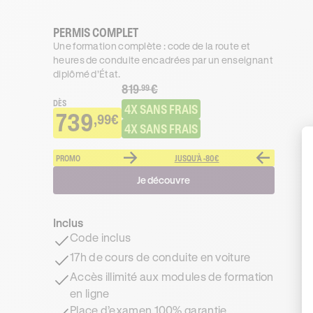
PERMIS COMPLET
Une formation complète : code de la route et
heures de conduite encadrées par un enseignant
diplômé d’État.
819
€
.99
DÈS
4X SANS FRAIS
739
,99€
4X SANS FRAIS
PROMO
JUSQU'À -80€
Je découvre
Inclus
Code inclus
17h de cours de conduite en voiture
Accès illimité aux modules de formation
en ligne
Place d’examen 100% garantie