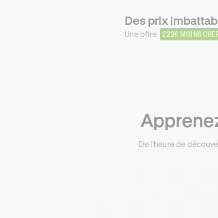
Des prix imbattabl
Une offre
223€ MOINS CHE
Apprenez 
De l’heure de découve