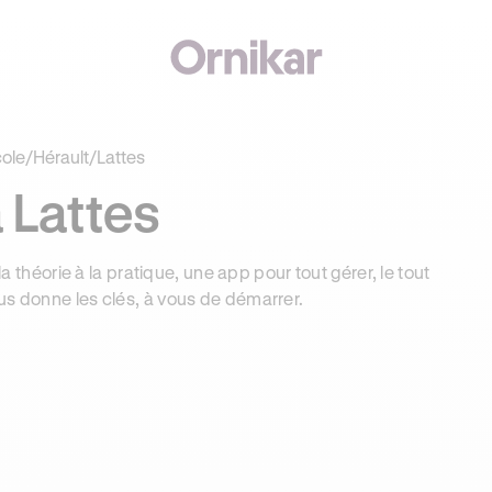
€ OFFERTS AVEC REVOLUT + 3 MOIS DEEZER PREMIUM OFFERTS* !
cole
/
Hérault
/
Lattes
 Lattes
la théorie à la pratique, une app pour tout gérer, le tout
us donne les clés, à vous de démarrer.