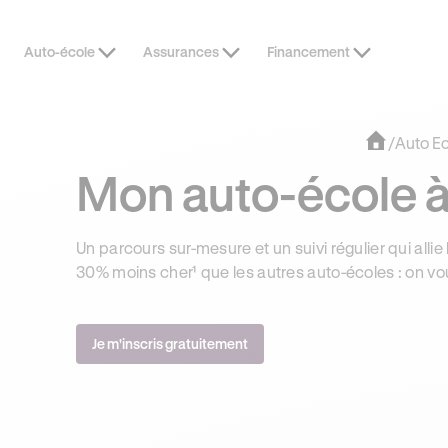
Auto-école
Assurances
Financement
OFFRE EXCLUSIVE
JUSQU’À 170
/
Auto E
Mon auto-école à
Un parcours sur-mesure et un suivi régulier qui allie 
30% moins cher¹ que les autres auto-écoles : on vo
Je m'inscris gratuitement