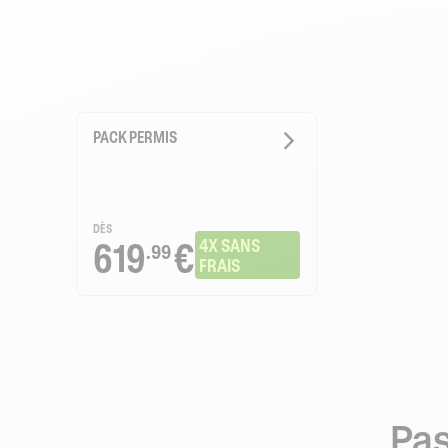
PACK PERMIS
DÈS
619
€
4X SANS 
.99
FRAIS
Pas