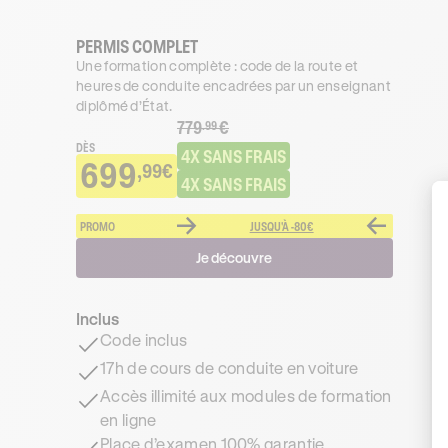
PERMIS COMPLET
Une formation complète : code de la route et
heures de conduite encadrées par un enseignant
diplômé d’État.
779
€
.99
DÈS
4X SANS FRAIS
699
,99€
4X SANS FRAIS
PROMO
JUSQU'À -80€
Je découvre
Inclus
Code inclus
17h de cours de conduite en voiture
Accès illimité aux modules de formation
en ligne
Place d’examen 100% garantie