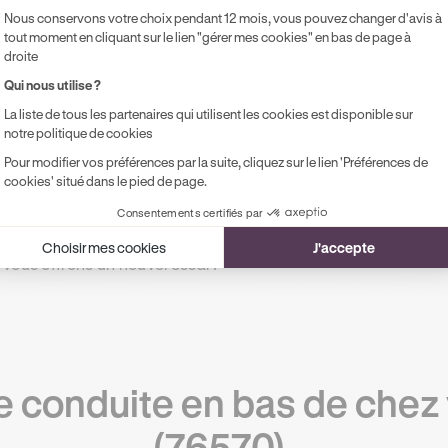
Nous conservons votre choix pendant 12 mois, vous pouvez changer d'avis à
Accompagnement à l'examen le jour J
tout moment en cliquant sur le lien "gérer mes cookies" en bas de page à
Possibilité de paiement en 2, 3 ou 4x
droite
sans frais !
Qui nous utilise ?
La liste de tous les partenaires qui utilisent les cookies est disponible sur
notre politique de cookies
Pour modifier vos préférences par la suite, cliquez sur le lien 'Préférences de
cookies' situé dans le pied de page.
Consentements certifiés par
!
Choisir mes cookies
J'accepte
 vous offrons un nouvel essai !
 conduite en bas de chez 
(76570).