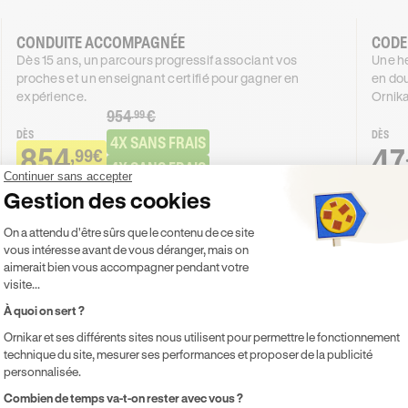
CONDUITE ACCOMPAGNÉE
CODE
Dès 15 ans, un parcours progressif associant vos
Une he
proches et un enseignant certifié pour gagner en
en dou
expérience.
Ornika
954
€
.99
DÈS
DÈS
4X SANS FRAIS
854
47
,99€
4X SANS FRAIS
Continuer sans accepter
Gestion des cookies
PROMO
-100€
Plateforme de Gestion du Consentement 
On a attendu d'être sûrs que le contenu de ce site
Je découvre
vous intéresse avant de vous déranger, mais on
aimerait bien vous accompagner pendant votre
visite...
Inclus
Inclu
Code inclus
Co
À quoi on sert ?
20h de cours de conduite en voiture
Co
Ornikar et ses différents sites nous utilisent pour permettre le fonctionnement
technique du site, mesurer ses performances et proposer de la publicité
Accès illimité aux modules de formation
Pr
personnalisée.
en ligne
pe
Axeptio consent
Combien de temps va-t-on rester avec vous ?
1 rendez-vous préalable de 2h