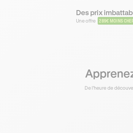
Des prix imbattabl
Une offre
289€ MOINS CHE
Apprenez 
De l’heure de découve