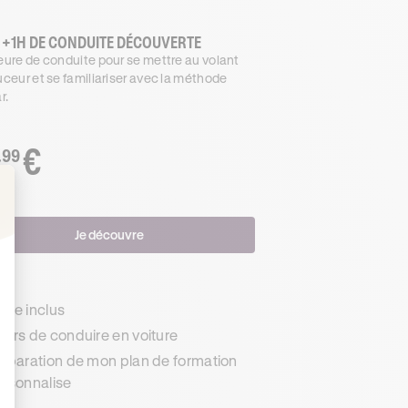
 +1H DE CONDUITE DÉCOUVERTE
ure de conduite pour se mettre au volant
ceur et se familiariser avec la méthode
r.
€
.99
: Personnalisez vos Options
Je découvre
s
de inclus
urs de conduire en voiture
éparation de mon plan de formation
rsonnalise