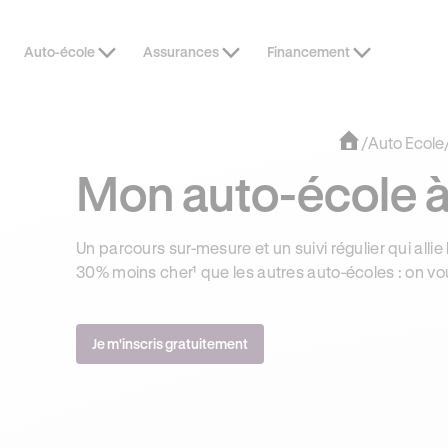
Auto-école
Assurances
Financement
OFFRE EXCLUSIVE
JUSQU’À 170
/
Auto Ecole
Mon auto-école à 
Un parcours sur-mesure et un suivi régulier qui allie 
30% moins cher¹ que les autres auto-écoles : on vo
Je m'inscris gratuitement