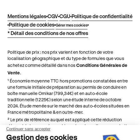
Mentions légales
CGV
CGU
Politique de confidentialité
Politique de cookies
Gérer mes cookies
* Détail des conditions de nos offres
Politique de prix : nos prix varient en fonction de votre
localisation géographique et du type de formules que vous
achetez comme détaillé dans nos
Conditions Générales de
Vente
.
¹ Économie moyenne TTC hors promotions constatées entre
une formule initiale de préparation au permis de conduire en
boîte manuelle Ornikar (799,34€) et en auto-école
traditionnelle (1 225€) selon une étude interne de octobre
2024. Étude menée sur le marché des auto-écoles situées en
France métropolitaine & en outre-mer.
² Le prix de référence auquel est appliqué cette réduction
dépend de la zone géographique dans laquelle vous souhaitez
Continuer sans accepter
effectuer vos heures de conduite conformément à l'Article 6
Gestion des cookies
de nos Conditions Générales de Vente