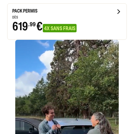
PACK PERMIS
DÈS
619
€
.99
4X SANS FRAIS