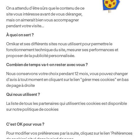
⁵ Montant du financement CPF variable selon les droits acquis
On a attendu d'être sûrs que le contenu de ce
par chaque bénéficiaire. Exemple donné pour un titulaire
site vous intéresse avant de vous déranger,
disposant de 500 € de droits CPF. Le reste à charge dépend du
mais on aimerait bien vous accompagner
solde disponible sur le Compte Personnel de Formation et du
pendant votre visite...
prix de la formation choisie.
À quoi on sert ?
Ornikar et ses différents sites nous utilisent pour permettre le
fonctionnement technique du site, mesurer ses performances et
proposer de la publicité personnalisée.
Combien de temps va-t-on rester avec vous ?
Nous conservons votre choix pendant 12 mois, vous pouvez changer
d'avis à tout moment en cliquant sur le lien "gérer mes cookies" en bas
de page à droite
Qui nous utilisent ?
La liste de tous les partenaires qui utilisent les cookies est disponible
sur notre politique de cookies
C'est OK pour vous ?
Pour modifier vos préférences par la suite, cliquez sur le lien 'Préférences
de cookies' situé dans le pied de page.