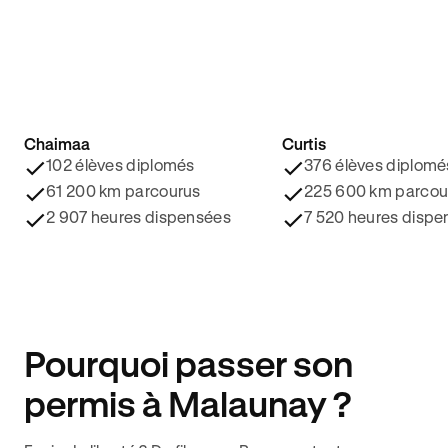
Chaimaa
Curtis
4.8/5 ⭐️
4.9/5 ⭐️
102 élèves diplomés
376 élèves diplomé
61 200 km parcourus
225 600 km parcou
2 907 heures dispensées
7 520 heures dispe
Pourquoi passer son
permis à Malaunay ?