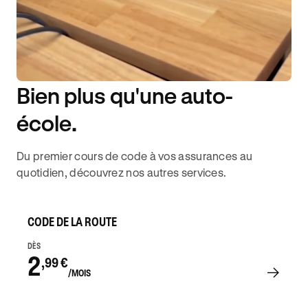
Bien plus qu'une auto-
DISPONIBILITÉ 6J/7
école.
Du premier cours de code à vos assurances au
quotidien, découvrez nos autres services.
CODE DE LA ROUTE
DÈS
2
,99 €
/MOIS