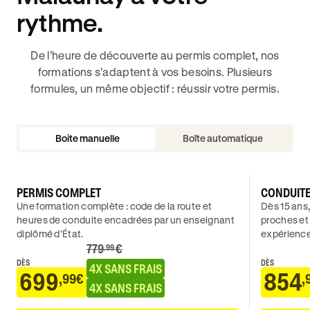
rythme.
De l’heure de découverte au permis complet, nos
formations s'adaptent à vos besoins. Plusieurs
formules, un même objectif : réussir votre permis.
Boite manuelle
Boîte automatique
PERMIS COMPLET
CONDUIT
Une formation complète : code de la route et
Dès 15 ans,
heures de conduite encadrées par un enseignant
proches et
diplômé d’État.
expérience
779
€
.99
DÈS
DÈS
4X SANS FRAIS
699
854
,99€
,
4X SANS FRAIS