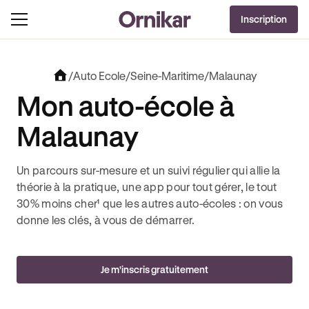
OFFRE EXCLUSIVE
Inscription
J'EN PROFITE !
EVOLUT + 3 MOIS DEEZER PREMIUM OFFERTS* !
JUSQU’À 170€ OFFERTS AVEC REVOL
/
Auto Ecole
/
Seine-Maritime
/
Malaunay
Mon auto-école à
Malaunay
Un parcours sur-mesure et un suivi régulier qui allie la
théorie à la pratique, une app pour tout gérer, le tout
30% moins cher¹ que les autres auto-écoles : on vous
donne les clés, à vous de démarrer.
Je m'inscris gratuitement