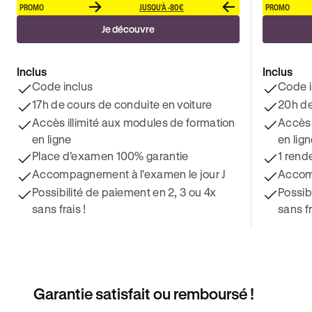
PROMO
JUSQU'À -80€
PROMO
Je découvre
Inclus
Inclus
Code inclus
Code i
17h de cours de conduite en voiture
20h de
Accès illimité aux modules de formation
Accès 
en ligne
en lig
Place d’examen 100% garantie
1 rend
Accompagnement à l'examen le jour J
Accomp
Possibilité de paiement en 2, 3 ou 4x
Possib
sans frais !
sans fr
Garantie satisfait ou remboursé !