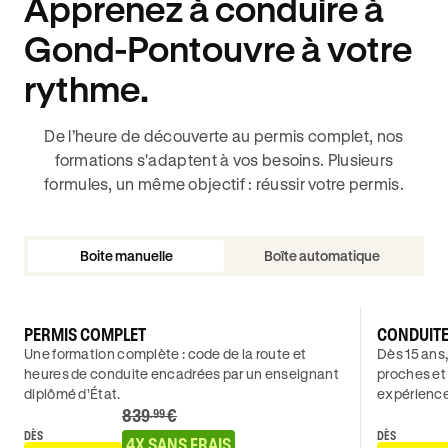
Apprenez à conduire à
Gond-Pontouvre à votre
rythme.
De l’heure de découverte au permis complet, nos
formations s'adaptent à vos besoins. Plusieurs
formules, un même objectif : réussir votre permis.
Boite manuelle
Boîte automatique
PERMIS COMPLET
CONDUIT
Une formation complète : code de la route et
Dès 15 ans,
heures de conduite encadrées par un enseignant
proches et
diplômé d’État.
expérience
839
€
.99
DÈS
DÈS
4X SANS FRAIS