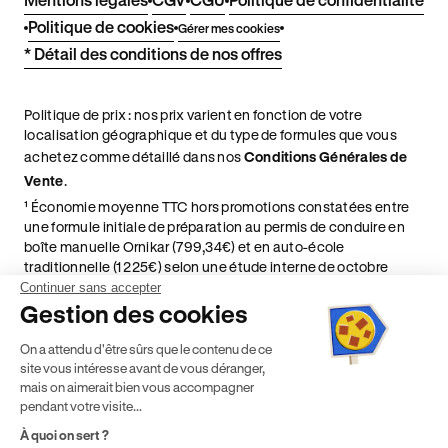
Politique de cookies
Gérer mes cookies
* Détail des conditions de nos offres
Politique de prix : nos prix varient en fonction de votre
localisation géographique et du type de formules que vous
achetez comme détaillé dans nos
Conditions Générales de
Vente
.
¹ Économie moyenne TTC hors promotions constatées entre
une formule initiale de préparation au permis de conduire en
boîte manuelle Ornikar (799,34€) et en auto-école
traditionnelle (1 225€) selon une étude interne de octobre
2024. Étude menée sur le marché des auto-écoles situées en
Continuer sans accepter
France métropolitaine & en outre-mer.
Gestion des cookies
² Le prix de référence auquel est appliqué cette réduction
On a attendu d'être sûrs que le contenu de ce
dépend de la zone géographique dans laquelle vous souhaitez
site vous intéresse avant de vous déranger,
effectuer vos heures de conduite conformément à l'Article 6
mais on aimerait bien vous accompagner
de nos Conditions Générales de Vente
pendant votre visite...
⁵ Montant du financement CPF variable selon les droits acquis
par chaque bénéficiaire. Exemple donné pour un titulaire
À quoi on sert ?