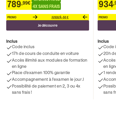
789
934
,99€
,
4X SANS FRAIS
PROMO
JUSQU'À -50 €
PROMO
Je découvre
Inclus
Inclus
Code inclus
Code i
17h de cours de conduite en voiture
20h de
Accès illimité aux modules de formation
Accès 
en ligne
en lig
Place d’examen 100% garantie
1 rend
Accompagnement à l'examen le jour J
Accomp
Possibilité de paiement en 2, 3 ou 4x
Possib
sans frais !
sans fr