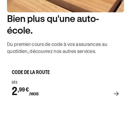
Bien plus qu'une auto-
DISPONIBILITÉ 6J/7
école.
Du premier cours de code à vos assurances au
quotidien, découvrez nos autres services.
CODE DE LA ROUTE
DÈS
2
,99 €
/MOIS