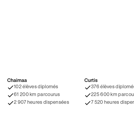
Chaimaa
Curtis
4.8/5 ⭐️
4.9/5 ⭐️
102 élèves diplomés
376 élèves diplomé
61 200 km parcourus
225 600 km parcou
2 907 heures dispensées
7 520 heures dispe