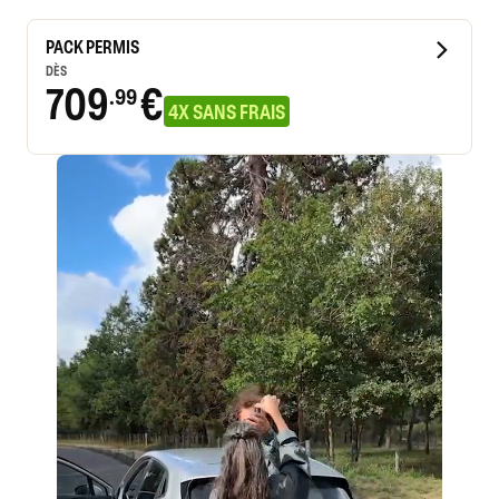
PACK PERMIS
DÈS
709
€
.99
4X SANS FRAIS