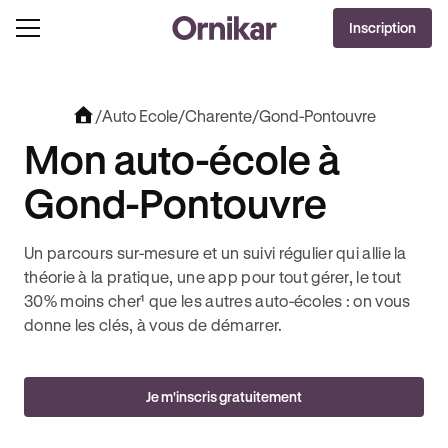
OFFRE EXCLUSIVE
Inscription
J'EN PROFITE !
0€ OFFERTS AVEC REVOLUT + 3 MOIS DEEZER PREMIUM OFFERTS* !
/
Auto Ecole
/
Charente
/
Gond-Pontouvre
Mon auto-école à
Gond-Pontouvre
Un parcours sur-mesure et un suivi régulier qui allie la
théorie à la pratique, une app pour tout gérer, le tout
30% moins cher¹ que les autres auto-écoles : on vous
donne les clés, à vous de démarrer.
Je m'inscris gratuitement