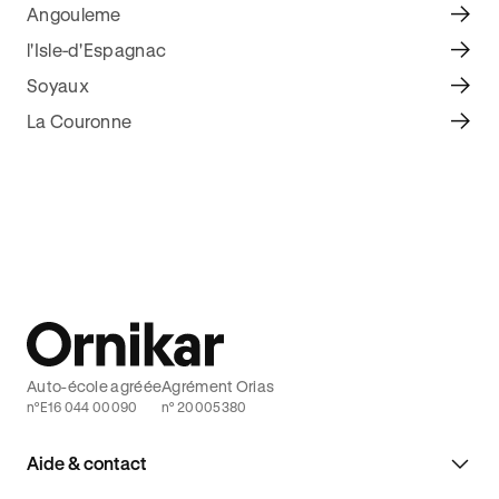
Angouleme
l'Isle-d'Espagnac
Soyaux
La Couronne
Auto-école agréée
Agrément Orias
n°E16 044 00090
n° 20005380
Aide & contact