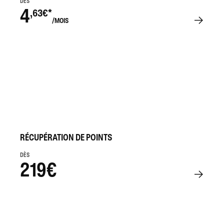
DÈS
4
,63€*
/MOIS
RÉCUPÉRATION DE POINTS
DÈS
219€