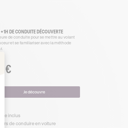
 +1H DE CONDUITE DÉCOUVERTE
ure de conduite pour se mettre au volant
ceur et se familiariser avec la méthode
r.
€
.99
: Personnalisez vos Options
Je découvre
s
de inclus
urs de conduire en voiture