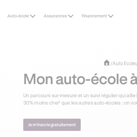
Auto-école
Assurances
Financement
DERNIÈRES HEURES
JUSQU’À -1
/
Auto Ecole
Mon auto-école 
Un parcours sur-mesure et un suivi régulier qui allie 
30% moins cher¹ que les autres auto-écoles : on vo
Je m'inscris gratuitement