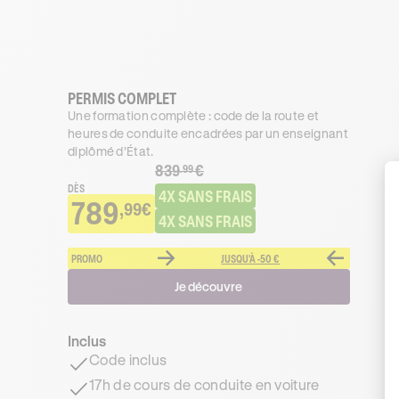
PERMIS COMPLET
Une formation complète : code de la route et
heures de conduite encadrées par un enseignant
diplômé d’État.
839
€
.99
DÈS
4X SANS FRAIS
789
,99€
4X SANS FRAIS
PROMO
JUSQU'À -50 €
Je découvre
Inclus
Code inclus
17h de cours de conduite en voiture