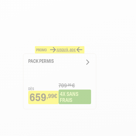
PROMO
JUSQU'À -80€
PACK PERMIS
709
€
.99
DÈS
659
4X SANS 
,99€
FRAIS