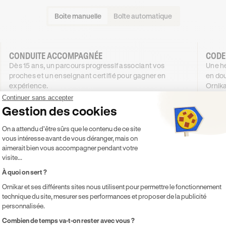
Boite manuelle
Boîte automatique
CONDUITE ACCOMPAGNÉE
CODE
Dès 15 ans, un parcours progressif associant vos
Une he
proches et un enseignant certifié pour gagner en
en dou
expérience.
Ornika
1034
€
.99
Continuer sans accepter
DÈS
DÈS
Gestion des cookies
4X SANS FRAIS
934
51
,99€
Plateforme de Gestion du Consentement 
4X SANS FRAIS
On a attendu d'être sûrs que le contenu de ce site
vous intéresse avant de vous déranger, mais on
PROMO
-100 €
aimerait bien vous accompagner pendant votre
visite...
Je découvre
À quoi on sert ?
Ornikar et ses différents sites nous utilisent pour permettre le fonctionnement
Inclus
Inclu
technique du site, mesurer ses performances et proposer de la publicité
Code inclus
Co
personnalisée.
20h de cours de conduite en voiture
Co
Axeptio consent
Combien de temps va-t-on rester avec vous ?