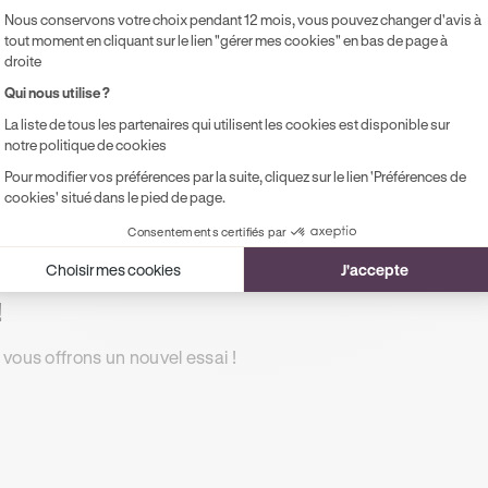
Accès illimité aux modules de formation
Pr
Nous conservons votre choix pendant 12 mois, vous pouvez changer d'avis à
en ligne
pe
tout moment en cliquant sur le lien "gérer mes cookies" en bas de page à
droite
1 rendez-vous préalable de 2h
Qui nous utilise ?
Accompagnement à l'examen le jour J
La liste de tous les partenaires qui utilisent les cookies est disponible sur
Possibilité de paiement en 2, 3 ou 4x
notre politique de cookies
sans frais !
Pour modifier vos préférences par la suite, cliquez sur le lien 'Préférences de
cookies' situé dans le pied de page.
Consentements certifiés par
Choisir mes cookies
J'accepte
!
 vous offrons un nouvel essai !