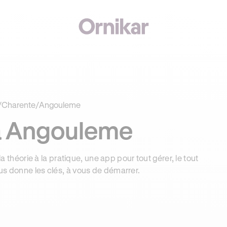
J'
00€ SUR VOTRE PERMIS + 3 MOIS DEEZER PREMIUM OFFERTS* !
/
Charente
/
Angouleme
à Angouleme
la théorie à la pratique, une app pour tout gérer, le tout
us donne les clés, à vous de démarrer.