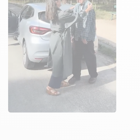
6 ENSEIGNANTS
619 ÉLÈVES ACCOMPAGNÉS
243€ MOINS CHER