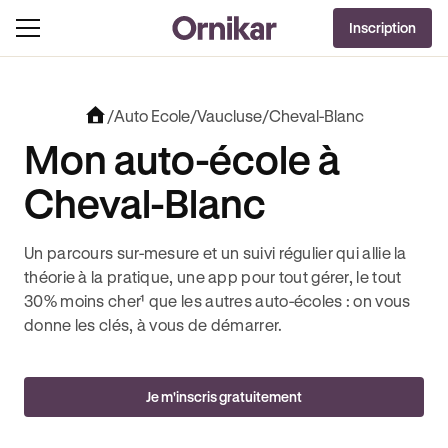
OFFRE EXCLUSIVE
Inscription
J'EN PROFITE !
LUT + 3 MOIS DEEZER PREMIUM OFFERTS* !
JUSQU’À 170€ OFFERTS AVEC REVOLUT 
/
Auto Ecole
/
Vaucluse
/
Cheval-Blanc
Mon auto-école à
Cheval-Blanc
Un parcours sur-mesure et un suivi régulier qui allie la
théorie à la pratique, une app pour tout gérer, le tout
30% moins cher¹ que les autres auto-écoles : on vous
donne les clés, à vous de démarrer.
Je m'inscris gratuitement