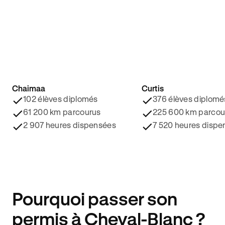
Chaimaa
Curtis
4.8/5 ⭐️
4.9/5 ⭐️
102 élèves diplomés
376 élèves diplomé
61 200 km parcourus
225 600 km parcou
2 907 heures dispensées
7 520 heures dispe
Pourquoi passer son
permis à Cheval-Blanc ?