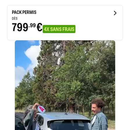
PACK PERMIS
DÈS
799
€
.99
4X SANS FRAIS