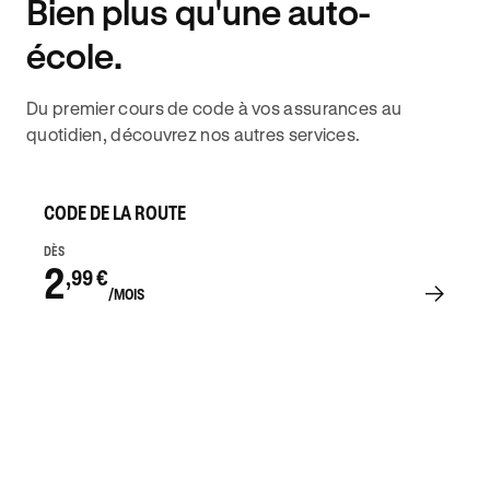
Bien plus qu'une auto-
DISPONIBILITÉ 6J/7
école.
Du premier cours de code à vos assurances au
quotidien, découvrez nos autres services.
CODE DE LA ROUTE
DÈS
2
,99 €
/MOIS