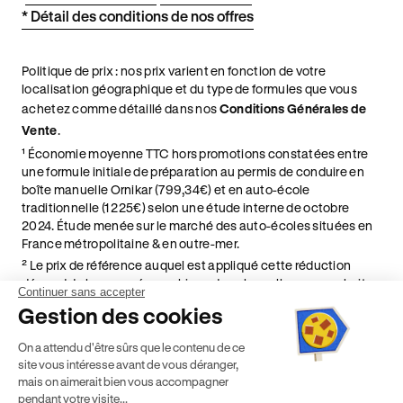
* Détail des conditions de nos offres
Politique de prix : nos prix varient en fonction de votre
localisation géographique et du type de formules que vous
achetez comme détaillé dans nos
Conditions Générales de
Vente
.
¹ Économie moyenne TTC hors promotions constatées entre
une formule initiale de préparation au permis de conduire en
boîte manuelle Ornikar (799,34€) et en auto-école
traditionnelle (1 225€) selon une étude interne de octobre
2024. Étude menée sur le marché des auto-écoles situées en
France métropolitaine & en outre-mer.
² Le prix de référence auquel est appliqué cette réduction
dépend de la zone géographique dans laquelle vous souhaitez
Continuer sans accepter
effectuer vos heures de conduite conformément à l'Article 6
Gestion des cookies
de nos Conditions Générales de Vente
⁵ Montant du financement CPF variable selon les droits acquis
On a attendu d'être sûrs que le contenu de ce
par chaque bénéficiaire. Exemple donné pour un titulaire
site vous intéresse avant de vous déranger,
disposant de 500 € de droits CPF. Le reste à charge dépend du
mais on aimerait bien vous accompagner
solde disponible sur le Compte Personnel de Formation et du
pendant votre visite...