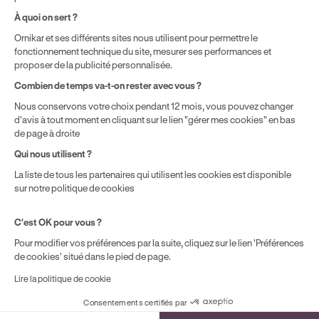
prix de la formation choisie.
À quoi on sert ?
Ornikar et ses différents sites nous utilisent pour permettre le
fonctionnement technique du site, mesurer ses performances et
proposer de la publicité personnalisée.
Combien de temps va-t-on rester avec vous ?
Nous conservons votre choix pendant 12 mois, vous pouvez changer
d'avis à tout moment en cliquant sur le lien "gérer mes cookies" en bas
de page à droite
Qui nous utilisent ?
La liste de tous les partenaires qui utilisent les cookies est disponible
sur notre politique de cookies
C'est OK pour vous ?
Pour modifier vos préférences par la suite, cliquez sur le lien 'Préférences
de cookies' situé dans le pied de page.
Lire la politique de cookie
Consentements certifiés par
Cookies