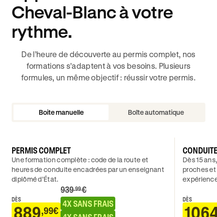
Cheval-Blanc à votre
rythme.
De l’heure de découverte au permis complet, nos
formations s'adaptent à vos besoins. Plusieurs
formules, un même objectif : réussir votre permis.
Boite manuelle
Boîte automatique
PERMIS COMPLET
CONDUIT
Une formation complète : code de la route et
Dès 15 ans,
heures de conduite encadrées par un enseignant
proches et
diplômé d’État.
expérience
939
€
.99
DÈS
DÈS
4X SANS FRAIS
889
106
,99€
4X SANS FRAIS