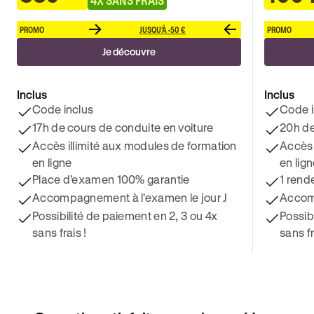
PROMO
JUSQU'À -50 €
PROMO
Je découvre
Inclus
Inclus
Code inclus
Code i
17h de cours de conduite en voiture
20h de
Accès illimité aux modules de formation
Accès 
en ligne
en lig
Place d’examen 100% garantie
1 rend
Accompagnement à l'examen le jour J
Accomp
Possibilité de paiement en 2, 3 ou 4x
Possib
sans frais !
sans fr