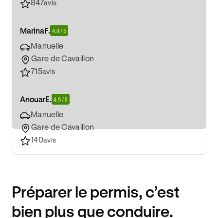
847
avis
Marina
F.
4.9 / 5
Manuelle
Gare de Cavaillon
715
avis
Anouar
E.
4.9 / 5
Manuelle
Gare de Cavaillon
140
avis
Préparer le permis, c’est
bien plus que conduire.