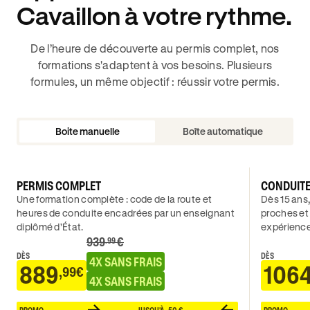
Cavaillon à votre rythme.
De l’heure de découverte au permis complet, nos
formations s'adaptent à vos besoins. Plusieurs
formules, un même objectif : réussir votre permis.
Boite manuelle
Boîte automatique
PERMIS COMPLET
CONDUIT
Une formation complète : code de la route et
Dès 15 ans,
heures de conduite encadrées par un enseignant
proches et
diplômé d’État.
expérience
939
€
.99
DÈS
DÈS
4X SANS FRAIS
889
106
,99€
4X SANS FRAIS
PROMO
JUSQU'À -50 €
PROMO