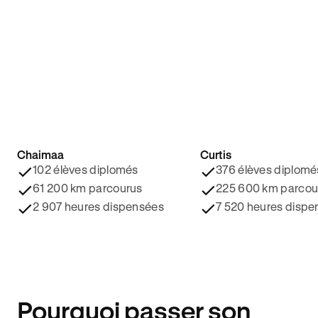
Chaimaa
Curtis
4.8/5 ⭐️
4.9/5 ⭐️
102 élèves diplomés
376 élèves diplomé
61 200 km parcourus
225 600 km parcou
2 907 heures dispensées
7 520 heures dispe
Pourquoi passer son