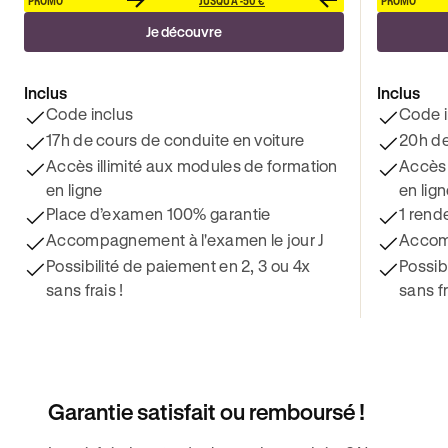
Je découvre
Inclus
Inclus
Code inclus
Code i
17h de cours de conduite en voiture
20h de
Accès illimité aux modules de formation
Accès 
en ligne
en lig
Place d’examen 100% garantie
1 rend
Accompagnement à l'examen le jour J
Accomp
Possibilité de paiement en 2, 3 ou 4x
Possib
sans frais !
sans fr
Garantie satisfait ou remboursé !