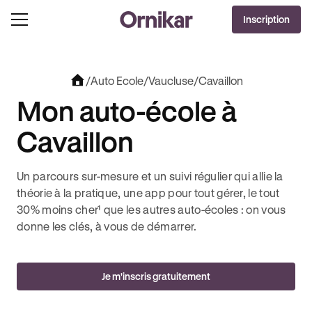
DERNIÈRES HEURES
Inscription
J'EN PROFITE !
IS + 3 MOIS DEEZER PREMIUM OFFERTS* !
JUSQU’À -100€ SUR VOTRE PERMIS + 3 MO
/
Auto Ecole
/
Vaucluse
/
Cavaillon
Mon auto-école à
Cavaillon
Un parcours sur-mesure et un suivi régulier qui allie la
théorie à la pratique, une app pour tout gérer, le tout
30% moins cher¹ que les autres auto-écoles : on vous
donne les clés, à vous de démarrer.
Je m'inscris gratuitement