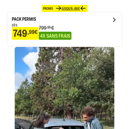
PROMO
JUSQU'À -80€
PACK PERMIS
DÈS
799
€
.99
749
,99€
4X SANS FRAIS