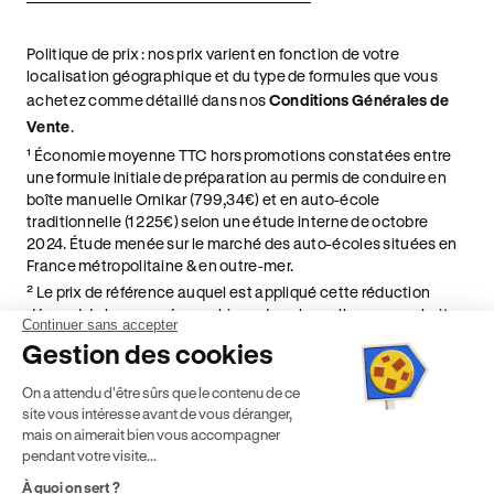
Politique de prix : nos prix varient en fonction de votre
localisation géographique et du type de formules que vous
achetez comme détaillé dans nos
Conditions Générales de
Vente
.
¹ Économie moyenne TTC hors promotions constatées entre
une formule initiale de préparation au permis de conduire en
boîte manuelle Ornikar (799,34€) et en auto-école
traditionnelle (1 225€) selon une étude interne de octobre
2024. Étude menée sur le marché des auto-écoles situées en
France métropolitaine & en outre-mer.
² Le prix de référence auquel est appliqué cette réduction
dépend de la zone géographique dans laquelle vous souhaitez
Continuer sans accepter
effectuer vos heures de conduite conformément à l'Article 6
Gestion des cookies
de nos Conditions Générales de Vente
⁵ Montant du financement CPF variable selon les droits acquis
On a attendu d'être sûrs que le contenu de ce
par chaque bénéficiaire. Exemple donné pour un titulaire
site vous intéresse avant de vous déranger,
disposant de 500 € de droits CPF. Le reste à charge dépend du
mais on aimerait bien vous accompagner
solde disponible sur le Compte Personnel de Formation et du
pendant votre visite...
prix de la formation choisie.
À quoi on sert ?