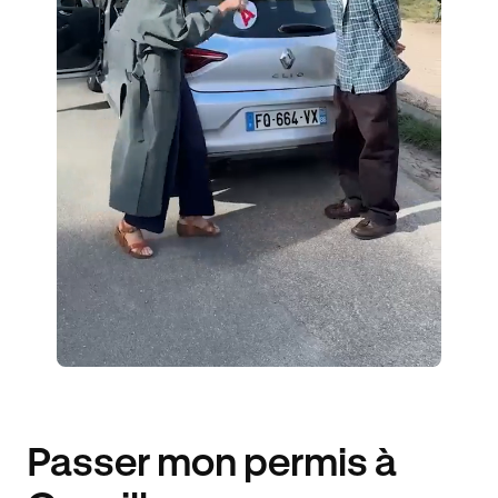
3 ENSEIGNANTS
26 ÉLÈVES ACCOMPAGNÉS
156€ MOINS CHER
Passer mon permis à