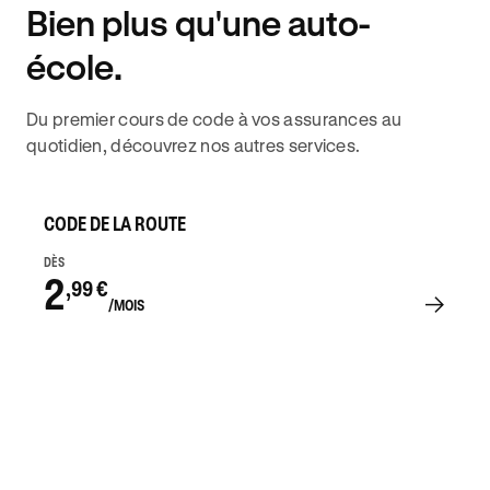
Bien plus qu'une auto-
DISPONIBILITÉ 6J/7
école.
Du premier cours de code à vos assurances au
quotidien, découvrez nos autres services.
CODE DE LA ROUTE
DÈS
2
,99 €
/MOIS