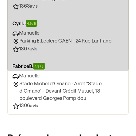
1363
avis
Cyril
J.
4.9 / 5
Manuelle
Parking E.Leclerc CAEN - 24 Rue Lanfranc
1307
avis
Fabrice
B.
4.9 / 5
Manuelle
Stade Michel d'Ornano - Arrêt "Stade
d'Ornano" - Devant Crédit Mutuel, 18
boulevard Georges Pompidou
1306
avis