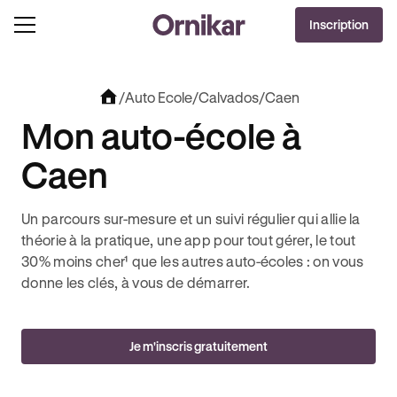
OFFRE EXCLUSIVE
Inscription
J'EN PROFITE !
0€ OFFERTS AVEC REVOLUT + 3 MOIS DEEZER PREMIUM OFFERTS* !
/
Auto Ecole
/
Calvados
/
Caen
Mon auto-école à
Caen
Un parcours sur-mesure et un suivi régulier qui allie la
théorie à la pratique, une app pour tout gérer, le tout
30% moins cher¹ que les autres auto-écoles : on vous
donne les clés, à vous de démarrer.
Je m'inscris gratuitement