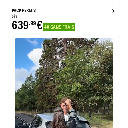
PACK PERMIS
DÈS
639
€
.99
4X SANS FRAIS