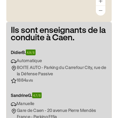
Ils sont enseignants de la
conduite à Caen.
Didier
B.
4.9 / 5
Automatique
BOITE AUTO - Parking du Carrefour City, rue de
la Défense Passive
1884
avis
Sandrine
G.
4.7 / 5
Manuelle
Gare de Caen - 20 avenue Pierre Mendès
France - Parking Effia