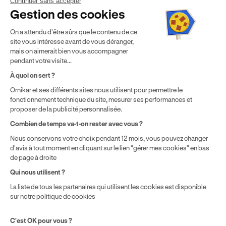
2024. Étude menée sur le marché des auto-écoles situées en
Continuer sans accepter
France métropolitaine & en outre-mer.
Gestion des cookies
² Le prix de référence auquel est appliqué cette réduction
On a attendu d'être sûrs que le contenu de ce
dépend de la zone géographique dans laquelle vous souhaitez
site vous intéresse avant de vous déranger,
effectuer vos heures de conduite conformément à l'Article 6
mais on aimerait bien vous accompagner
de nos Conditions Générales de Vente
pendant votre visite...
⁵ Montant du financement CPF variable selon les droits acquis
par chaque bénéficiaire. Exemple donné pour un titulaire
À quoi on sert ?
disposant de 500 € de droits CPF. Le reste à charge dépend du
Ornikar et ses différents sites nous utilisent pour permettre le
solde disponible sur le Compte Personnel de Formation et du
fonctionnement technique du site, mesurer ses performances et
prix de la formation choisie.
proposer de la publicité personnalisée.
Combien de temps va-t-on rester avec vous ?
Nous conservons votre choix pendant 12 mois, vous pouvez changer
d'avis à tout moment en cliquant sur le lien "gérer mes cookies" en bas
de page à droite
Qui nous utilisent ?
La liste de tous les partenaires qui utilisent les cookies est disponible
sur notre politique de cookies
C'est OK pour vous ?