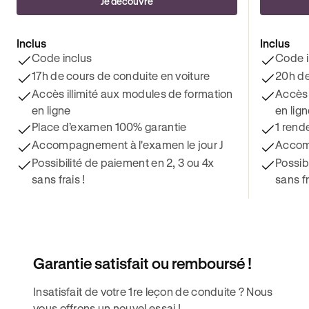
Je découvre
Inclus
Inclus
Code inclus
Code i
17h de cours de conduite en voiture
20h de
Accès illimité aux modules de formation
Accès 
en ligne
en lig
Place d’examen 100% garantie
1 rend
Accompagnement à l'examen le jour J
Accomp
Possibilité de paiement en 2, 3 ou 4x
Possib
sans frais !
sans fr
Garantie satisfait ou remboursé !
Insatisfait de votre 1re leçon de conduite ? Nous
vous offrons un nouvel essai !