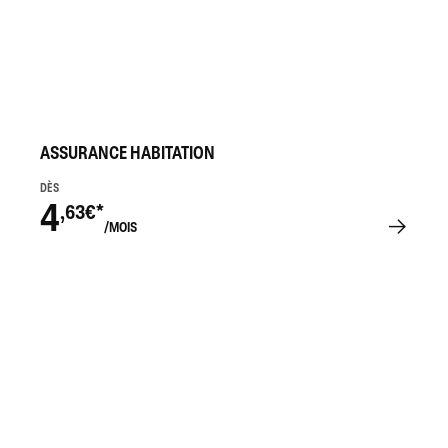
ASSURANCE HABITATION
DÈS
4
,63€*
/MOIS