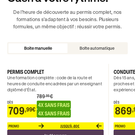
De l’heure de découverte au permis complet, nos
formations s'adaptent à vos besoins. Plusieurs
formules, un même objectif : réussir votre permis.
Boite manuelle
Boîte automatique
PERMIS COMPLET
CONDUIT
Une formation complète : code de la route et
Dès 15 ans,
heures de conduite encadrées par un enseignant
proches et
diplômé d’État.
expérience
789
€
.99
DÈS
DÈS
4X SANS FRAIS
709
869
,99€
,
4X SANS FRAIS
PROMO
JUSQU'À -80€
PROMO