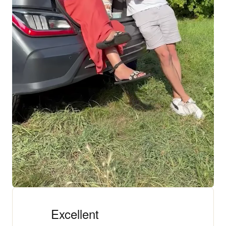
+ 18 000 AVIS
4,3/5