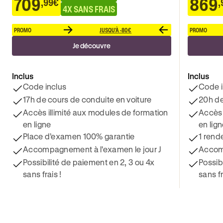
709
869
,99€
,
4X SANS FRAIS
PROMO
JUSQU'À -80€
PROMO
Je découvre
Inclus
Inclus
Code inclus
Code i
17h de cours de conduite en voiture
20h de
Accès illimité aux modules de formation
Accès 
en ligne
en lig
Place d’examen 100% garantie
1 rend
Accompagnement à l'examen le jour J
Accomp
Possibilité de paiement en 2, 3 ou 4x
Possib
sans frais !
sans fr