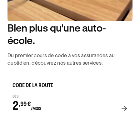
Bien plus qu'une auto-
DISPONIBILITÉ 6J/7
école.
Du premier cours de code à vos assurances au
quotidien, découvrez nos autres services.
CODE DE LA ROUTE
DÈS
2
,99 €
/MOIS