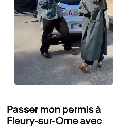
1 ENSEIGNANT
309 ÉLÈVES ACCOMPAGNÉS
438€ MOINS CHER
Passer mon permis à
Fleury-sur-Orne avec