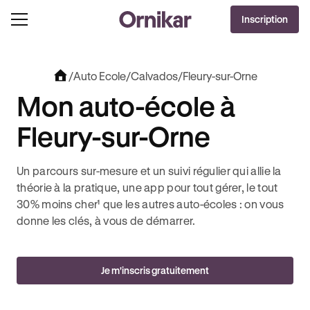
OFFRE EXCLUSIVE
Inscription
J'EN PROFITE !
OLUT + 3 MOIS DEEZER PREMIUM OFFERTS* !
JUSQU’À 170€ OFFERTS AVEC REVOLUT
/
Auto Ecole
/
Calvados
/
Fleury-sur-Orne
Mon auto-école à
Fleury-sur-Orne
Un parcours sur-mesure et un suivi régulier qui allie la
théorie à la pratique, une app pour tout gérer, le tout
30% moins cher¹ que les autres auto-écoles : on vous
donne les clés, à vous de démarrer.
Je m'inscris gratuitement