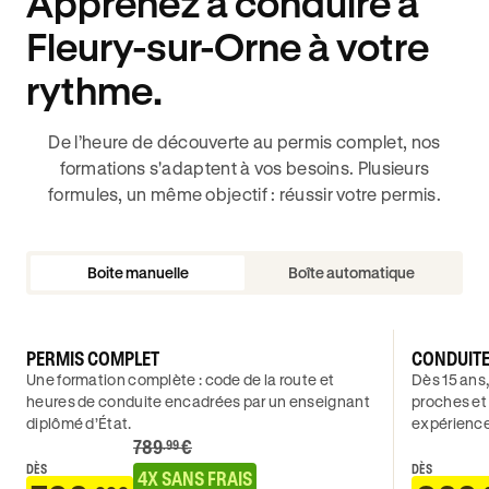
Apprenez à conduire à
Fleury-sur-Orne à votre
rythme.
De l’heure de découverte au permis complet, nos
formations s'adaptent à vos besoins. Plusieurs
formules, un même objectif : réussir votre permis.
Boite manuelle
Boîte automatique
PERMIS COMPLET
CONDUIT
Une formation complète : code de la route et
Dès 15 ans,
heures de conduite encadrées par un enseignant
proches et
diplômé d’État.
expérience
789
€
.99
DÈS
DÈS
4X SANS FRAIS