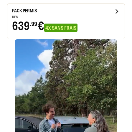
PACK PERMIS
DÈS
639
€
.99
4X SANS FRAIS