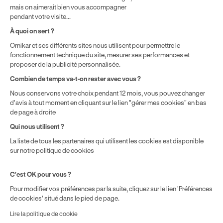
disposant de 500 € de droits CPF. Le reste à charge dépend du
mais on aimerait bien vous accompagner
solde disponible sur le Compte Personnel de Formation et du
pendant votre visite...
prix de la formation choisie.
À quoi on sert ?
Ornikar et ses différents sites nous utilisent pour permettre le
fonctionnement technique du site, mesurer ses performances et
proposer de la publicité personnalisée.
Combien de temps va-t-on rester avec vous ?
Nous conservons votre choix pendant 12 mois, vous pouvez changer
d'avis à tout moment en cliquant sur le lien "gérer mes cookies" en bas
de page à droite
Qui nous utilisent ?
La liste de tous les partenaires qui utilisent les cookies est disponible
sur notre politique de cookies
C'est OK pour vous ?
Pour modifier vos préférences par la suite, cliquez sur le lien 'Préférences
de cookies' situé dans le pied de page.
Lire la politique de cookie