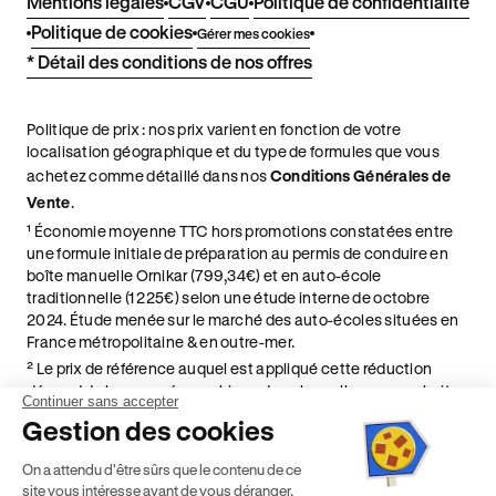
Mentions légales
CGV
CGU
Politique de confidentialité
Politique de cookies
Gérer mes cookies
* Détail des conditions de nos offres
Politique de prix : nos prix varient en fonction de votre
localisation géographique et du type de formules que vous
achetez comme détaillé dans nos
Conditions Générales de
Vente
.
¹ Économie moyenne TTC hors promotions constatées entre
une formule initiale de préparation au permis de conduire en
boîte manuelle Ornikar (799,34€) et en auto-école
traditionnelle (1 225€) selon une étude interne de octobre
2024. Étude menée sur le marché des auto-écoles situées en
France métropolitaine & en outre-mer.
² Le prix de référence auquel est appliqué cette réduction
dépend de la zone géographique dans laquelle vous souhaitez
Continuer sans accepter
effectuer vos heures de conduite conformément à l'Article 6
Gestion des cookies
de nos Conditions Générales de Vente
⁵ Montant du financement CPF variable selon les droits acquis
On a attendu d'être sûrs que le contenu de ce
par chaque bénéficiaire. Exemple donné pour un titulaire
site vous intéresse avant de vous déranger,