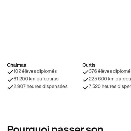
Chaimaa
Curtis
4.8/5 ⭐️
4.9/5 ⭐️
102 élèves diplomés
376 élèves diplomé
61 200 km parcourus
225 600 km parcou
2 907 heures dispensées
7 520 heures dispe
Pourquoi passer son