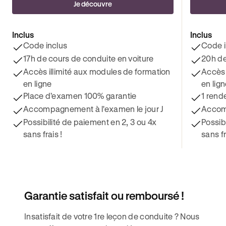
Je découvre
Inclus
Inclus
Code inclus
Code i
17h de cours de conduite en voiture
20h de
Accès illimité aux modules de formation
Accès 
en ligne
en lig
Place d’examen 100% garantie
1 rend
Accompagnement à l'examen le jour J
Accomp
Possibilité de paiement en 2, 3 ou 4x
Possib
sans frais !
sans fr
Garantie satisfait ou remboursé !
Insatisfait de votre 1re leçon de conduite ? Nous