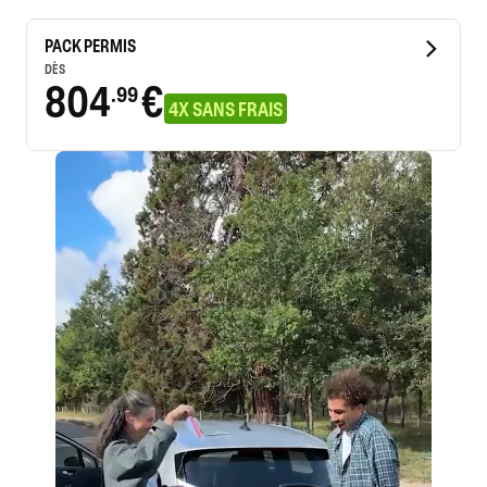
PACK PERMIS
DÈS
804
€
.99
4X SANS FRAIS