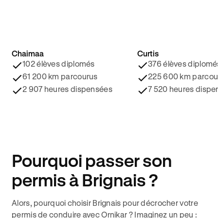
Chaimaa
Curtis
4.8/5 ⭐️
4.9/5 ⭐️
102 élèves diplomés
376 élèves diplomé
61 200 km parcourus
225 600 km parcou
2 907 heures dispensées
7 520 heures dispe
Pourquoi passer son
permis à Brignais ?
Alors, pourquoi choisir Brignais pour décrocher votre
permis de conduire avec Ornikar ? Imaginez un peu :