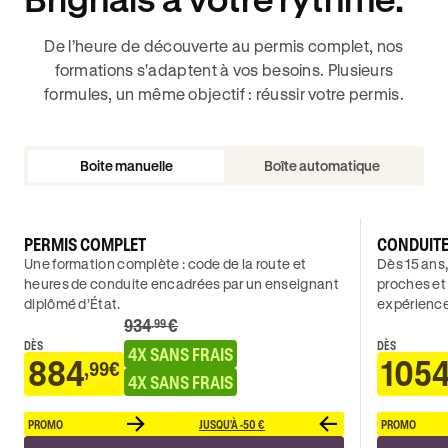
De l’heure de découverte au permis complet, nos
formations s'adaptent à vos besoins. Plusieurs
formules, un même objectif : réussir votre permis.
Boite manuelle
Boîte automatique
PERMIS COMPLET
CONDUIT
Une formation complète : code de la route et
Dès 15 ans,
heures de conduite encadrées par un enseignant
proches et
diplômé d’État.
expérience
934
€
.99
DÈS
DÈS
4X SANS FRAIS
884
105
,99€
4X SANS FRAIS
PROMO
JUSQU'À -50 €
PROMO