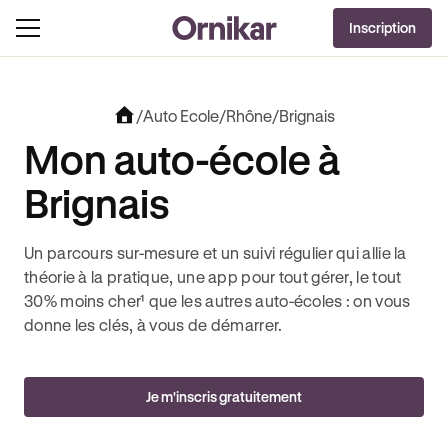
OFFRE EXCLUSIVE
Inscription
J'EN PROFITE !
OLUT + 3 MOIS DEEZER PREMIUM OFFERTS* !
JUSQU’À 170€ OFFERTS AVEC REVOLUT
/
Auto Ecole
/
Rhône
/
Brignais
Mon auto-école à
Brignais
Un parcours sur-mesure et un suivi régulier qui allie la
théorie à la pratique, une app pour tout gérer, le tout
30% moins cher¹ que les autres auto-écoles : on vous
donne les clés, à vous de démarrer.
Je m'inscris gratuitement