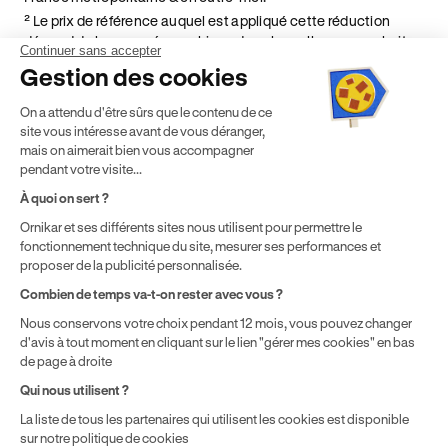
² Le prix de référence auquel est appliqué cette réduction
dépend de la zone géographique dans laquelle vous souhaitez
Continuer sans accepter
effectuer vos heures de conduite conformément à l'Article 6
Gestion des cookies
de nos Conditions Générales de Vente
⁵ Montant du financement CPF variable selon les droits acquis
On a attendu d'être sûrs que le contenu de ce
par chaque bénéficiaire. Exemple donné pour un titulaire
site vous intéresse avant de vous déranger,
disposant de 500 € de droits CPF. Le reste à charge dépend du
mais on aimerait bien vous accompagner
solde disponible sur le Compte Personnel de Formation et du
pendant votre visite...
prix de la formation choisie.
À quoi on sert ?
Ornikar et ses différents sites nous utilisent pour permettre le
fonctionnement technique du site, mesurer ses performances et
proposer de la publicité personnalisée.
Combien de temps va-t-on rester avec vous ?
Nous conservons votre choix pendant 12 mois, vous pouvez changer
d'avis à tout moment en cliquant sur le lien "gérer mes cookies" en bas
de page à droite
Qui nous utilisent ?
La liste de tous les partenaires qui utilisent les cookies est disponible
sur notre politique de cookies