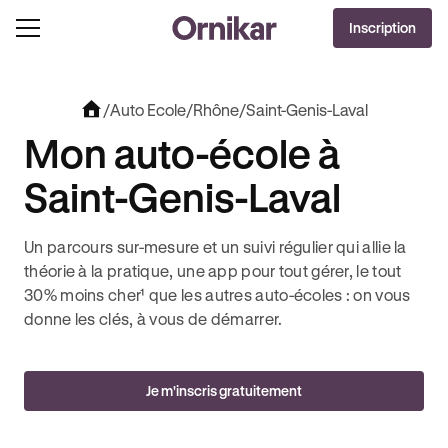
OFFRE EXCLUSIVE
Inscription
J'EN PROFITE !
0€ OFFERTS AVEC REVOLUT + 3 MOIS DEEZER PREMIUM OFFERTS* !
/
Auto Ecole
/
Rhône
/
Saint-Genis-Laval
Mon auto-école à
Saint-Genis-Laval
Un parcours sur-mesure et un suivi régulier qui allie la
théorie à la pratique, une app pour tout gérer, le tout
30% moins cher¹ que les autres auto-écoles : on vous
donne les clés, à vous de démarrer.
Je m'inscris gratuitement