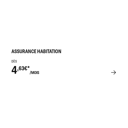
ASSURANCE HABITATION
DÈS
4
,63€*
/MOIS