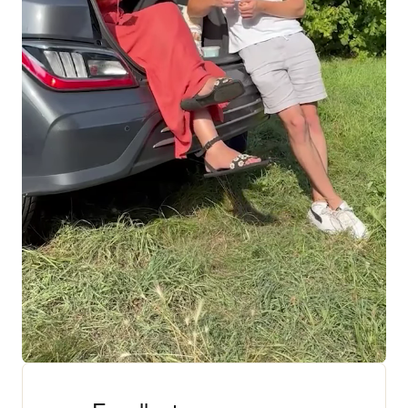
+ 18 000 AVIS
4,3/5