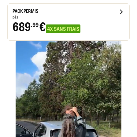
PACK PERMIS
DÈS
689
€
.99
4X SANS FRAIS