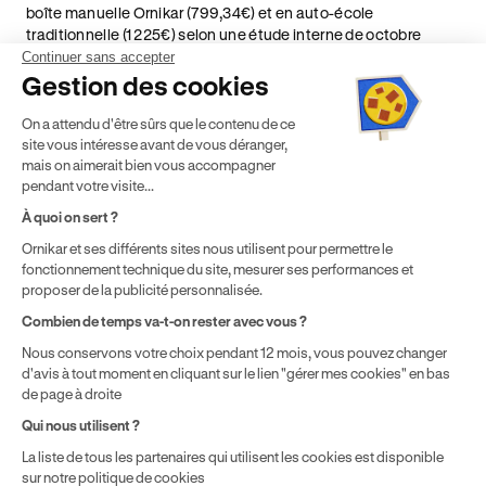
boîte manuelle Ornikar (799,34€) et en auto-école
traditionnelle (1 225€) selon une étude interne de octobre
2024. Étude menée sur le marché des auto-écoles situées en
Continuer sans accepter
France métropolitaine & en outre-mer.
Gestion des cookies
² Le prix de référence auquel est appliqué cette réduction
On a attendu d'être sûrs que le contenu de ce
dépend de la zone géographique dans laquelle vous souhaitez
site vous intéresse avant de vous déranger,
effectuer vos heures de conduite conformément à l'Article 6
mais on aimerait bien vous accompagner
de nos Conditions Générales de Vente
pendant votre visite...
⁵ Montant du financement CPF variable selon les droits acquis
par chaque bénéficiaire. Exemple donné pour un titulaire
À quoi on sert ?
disposant de 500 € de droits CPF. Le reste à charge dépend du
Ornikar et ses différents sites nous utilisent pour permettre le
solde disponible sur le Compte Personnel de Formation et du
fonctionnement technique du site, mesurer ses performances et
prix de la formation choisie.
proposer de la publicité personnalisée.
Combien de temps va-t-on rester avec vous ?
Nous conservons votre choix pendant 12 mois, vous pouvez changer
d'avis à tout moment en cliquant sur le lien "gérer mes cookies" en bas
de page à droite
Qui nous utilisent ?
La liste de tous les partenaires qui utilisent les cookies est disponible
sur notre politique de cookies