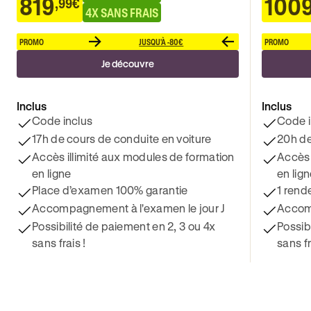
819
100
,99€
4X SANS FRAIS
PROMO
JUSQU'À -80€
PROMO
Je découvre
Inclus
Inclus
Code inclus
Code i
17h de cours de conduite en voiture
20h de
Accès illimité aux modules de formation
Accès 
en ligne
en lig
Place d’examen 100% garantie
1 rend
Accompagnement à l'examen le jour J
Accomp
Possibilité de paiement en 2, 3 ou 4x
Possib
sans frais !
sans fr