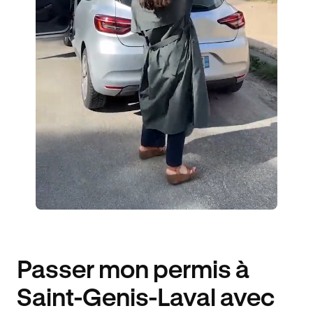
1 ENSEIGNANT
30 ÉLÈVES ACCOMPAGNÉS
374€ MOINS CHER
Passer mon permis à
Saint-Genis-Laval avec