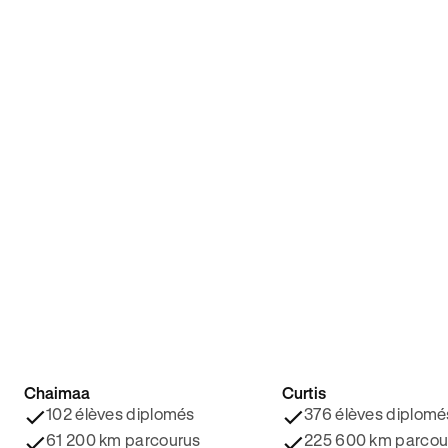
Chaimaa
Curtis
4.8/5 ⭐️
4.9/5 ⭐️
102 élèves diplomés
376 élèves diplomé
61 200 km parcourus
225 600 km parcou