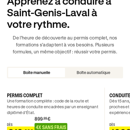
Apprenez à conduire à
Saint-Genis-Laval à
votre rythme.
De l’heure de découverte au permis complet, nos
formations s'adaptent à vos besoins. Plusieurs
formules, un même objectif : réussir votre permis.
Boite manuelle
Boîte automatique
PERMIS COMPLET
CONDUIT
Une formation complète : code de la route et
Dès 15 ans,
heures de conduite encadrées par un enseignant
proches et
diplômé d’État.
expérience
899
€
.99
DÈS
DÈS
4X SANS FRAIS