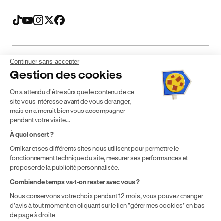
Continuer sans accepter
Mentions légales
CGV
CGU
Politique de confidentialité
Gestion des cookies
Politique de cookies
Gérer mes cookies
On a attendu d'être sûrs que le contenu de ce
* Détail des conditions de nos offres
site vous intéresse avant de vous déranger,
mais on aimerait bien vous accompagner
pendant votre visite...
Politique de prix : nos prix varient en fonction de votre
À quoi on sert ?
localisation géographique et du type de formules que vous
Ornikar et ses différents sites nous utilisent pour permettre le
achetez comme détaillé dans nos
Conditions Générales de
fonctionnement technique du site, mesurer ses performances et
Vente
.
proposer de la publicité personnalisée.
Combien de temps va-t-on rester avec vous ?
Nous conservons votre choix pendant 12 mois, vous pouvez changer
d'avis à tout moment en cliquant sur le lien "gérer mes cookies" en bas
de page à droite