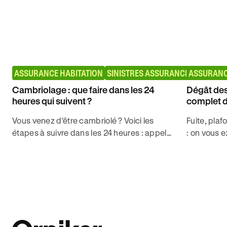
ASSURANCE HABITATION
SINISTRES ASSURANCE HABITATI
ASSURANC
Cambriolage : que faire dans les 24
Dégât des 
heures qui suivent ?
complet d
Vous venez d'être cambriolé ? Voici les
Fuite, plaf
étapes à suivre dans les 24 heures : appel
: on vous e
au 17, plainte, déclaration assurance,
dégât des 
dossier d'indemnisation. Guide complet.
jours et ob