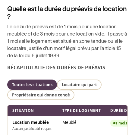
Quelle est la durée du préavis de location
?
Le délai de préavis est de 1 mois pour une location
meublée et de 3 mois pour une location vide. Il passe à
1 mois si le logement est situé en zone tendue ou si le
locataire justifie d'un motif légal prévu par l'article 15
de la loi du 6 juillet 1989.
RÉCAPITULATIF DES DURÉES DE PRÉAVIS
Toutes les situations
Locataire qui part
Propriétaire qui donne congé
SITUATION
TYPE DE LOGEMENT
DURÉE DU P
Location meublée
Meublé
1 mois
Aucun justificatif requis