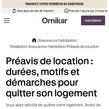
FINANCEZ VOTRE PERMIS EN 4X SANS FRAIS.
 de votre quartier
¹
1ère auto-école de France³
Près de 1 je
Inscription
/
Assurance Habitation
/
Résiliation Assurance Habitation
/
Préavis de location
Préavis de location :
durées, motifs et
démarches pour
quitter son logement
Vous avez décidé de quitter votre logement. Avant de