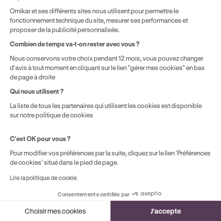
contre récépissé. La lettre recommandée est la
Ornikar et ses différents sites nous utilisent pour permettre le
méthode la plus sécurisée pour fixer avec certitude la
fonctionnement technique du site, mesurer ses performances et
date de début du préavis.
proposer de la publicité personnalisée.
Combien de temps va-t-on rester avec vous ?
Puis-je réduire mon préavis à 1 mois hors
Nous conservons votre choix pendant 12 mois, vous pouvez changer
d'avis à tout moment en cliquant sur le lien "gérer mes cookies" en bas
zone tendue ?
de page à droite
Oui, dans plusieurs cas : mutation professionnelle ou
Qui nous utilisent ?
perte d'emploi, obtention d'un premier emploi, raisons
La liste de tous les partenaires qui utilisent les cookies est disponible
de santé attestées, bénéfice du RSA ou de l'AAH,
sur notre politique de cookies
attribution d'un logement social, ou violences
familiales avec ordonnance de protection. Le motif
C'est OK pour vous ?
doit impérativement figurer dans la lettre de congé et
Pour modifier vos préférences par la suite, cliquez sur le lien 'Préférences
être accompagné du justificatif correspondant.
de cookies' situé dans le pied de page.
Lire la politique de cookie
Que faire de son assurance habitation
Consentements certifiés par
pendant le préavis ?
Cookies
Choisir mes cookies
J'accepte
Le contrat d'assurance habitation doit rester actif