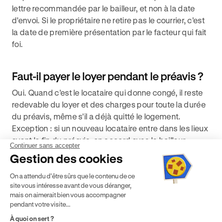
lettre recommandée par le bailleur, et non à la date
d'envoi. Si le propriétaire ne retire pas le courrier, c'est
la date de première présentation par le facteur qui fait
foi.
Faut-il payer le loyer pendant le préavis ?
Oui. Quand c'est le locataire qui donne congé, il reste
redevable du loyer et des charges pour toute la durée
du préavis, même s'il a déjà quitté le logement.
Exception : si un nouveau locataire entre dans les lieux
avant la fin du préavis, en accord avec le bailleur.
Continuer sans accepter
Gestion des cookies
Comment envoyer sa lettre de préavis ?
On a attendu d'être sûrs que le contenu de ce
site vous intéresse avant de vous déranger,
La lettre doit être envoyée par lettre recommandée
mais on aimerait bien vous accompagner
avec accusé de réception, signifiée par acte de
pendant votre visite...
commissaire de justice, ou remise en main propre
À quoi on sert ?