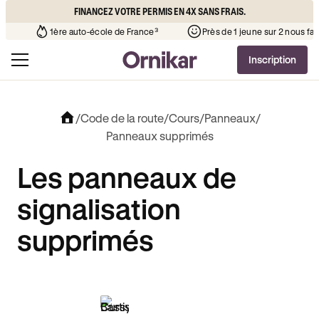
FINANCEZ VOTRE PERMIS EN 4X SANS FRAIS.
 l’auto-école de votre quartier
¹
1ère auto-école de France³
Inscription
/
Code de la route
/
Cours
/
Panneaux
/
Panneaux supprimés
Les panneaux de
signalisation
supprimés