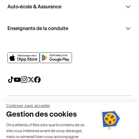
Auto-école & Assurance
Enseignants de la conduite
Continuer sans accepter
Mentions légales
CGV
CGU
Politique de confidentialité
Gestion des cookies
Politique de cookies
Gérer mes cookies
On a attendu d'être sûrs que le contenu de ce
* Détail des conditions de nos offres
site vous intéresse avant de vous déranger,
mais on aimerait bien vous accompagner