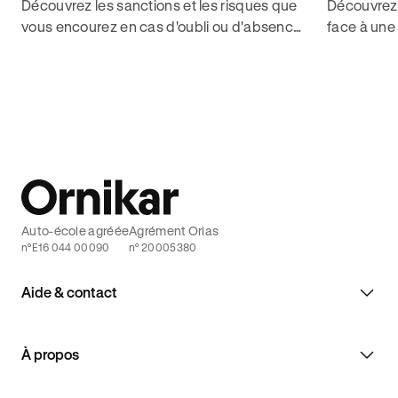
Découvrez les sanctions et les risques que
Découvrez
vous encourez en cas d'oubli ou d'absence
face à une
de permis de conduire. Ne laissez pas une
règles de c
simple erreur vous coûter cher !
décrocher 
Auto-école agréée
Agrément Orias
n°E16 044 00090
n° 20005380
Aide & contact
À propos