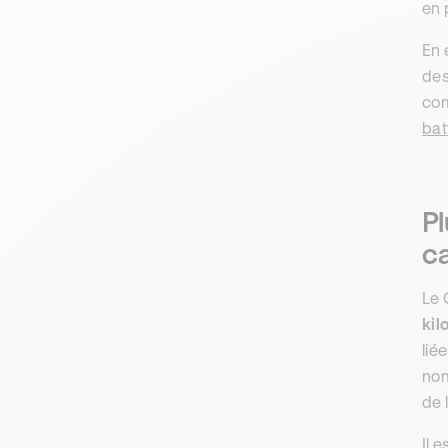
en 
En 
des
com
bat
P
c
Le 
kil
lié
nom
de 
Il 