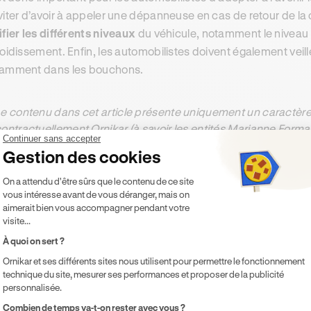
viter d’avoir à appeler une dépanneuse en cas de retour de la 
ifier les différents niveaux
du véhicule, notamment le niveau de
roidissement. Enfin, les automobilistes doivent également veill
amment dans les bouchons.
e contenu dans cet article présente uniquement un caractère 
ontractuellement Ornikar (à savoir les entités Marianne Form
Continuer sans accepter
ernière décline toute responsabilité sur les décisions et con
Gestion des cookies
Plateforme de Gestion du Consentement 
On a attendu d'être sûrs que le contenu de ce site
vous intéresse avant de vous déranger, mais on
ésumer cet article avec :
aimerait bien vous accompagner pendant votre
visite...
ChatGPT
Gemini
Claude
Perplexity
À quoi on sert ?
Ornikar et ses différents sites nous utilisent pour permettre le fonctionnement
technique du site, mesurer ses performances et proposer de la publicité
personnalisée.
Axeptio consent
Combien de temps va-t-on rester avec vous ?