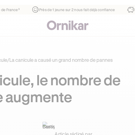
rtier
¹
1ère auto-école de France³
Près de 1 jeune sur 2 no
ule
/
La canicule a causé un grand nombre de pannes
icule, le nombre de
ne augmente
Article rédigé par