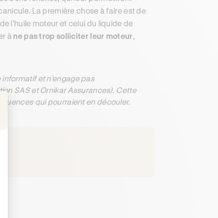
canicule. La première chose à faire est de
 l’huile moteur et celui du liquide de
er à
ne pas trop solliciter leur moteur
,
informatif et n’engage pas
ation SAS et Ornikar Assurances). Cette
séquences qui pourraient en découler.
: Personnalisez vos Options