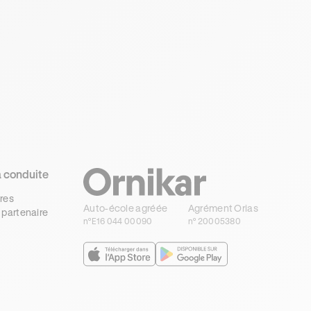
a conduite
res
Auto-école agréée
Agrément Orias
 partenaire
n°E16 044 00090
n° 20005380