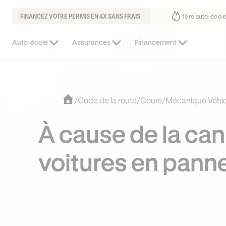
FINANCEZ VOTRE PERMIS EN 4X SANS FRAIS.
ous fait déjà confiance
30% moins chère que l’auto-école de votre qua
Auto-école
Assurances
Financement
/
Code de la route
/
Cours
/
Mécanique Véhic
À cause de la can
voitures en pan