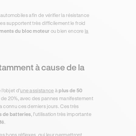
 automobiles afin de vérifier la résistance
 supportent très difficilement le froid
éments du bloc moteur
ou bien encore
la
otamment à cause de la
 l’objet d’
une assistance
à
plus de 50
ion de 20%, avec des pannes manifestement
a connu ces derniers jours. Ces très
 de batteries
, l’utilisation très importante
fé
.
les bons réflexes, qui leur permettront