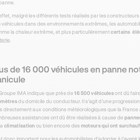
panne.
effet, malgré les différents tests réalisés par les constructeurs
 véhicules dans des environnements extrêmes, les automobiles
me la chaleur extrême, et plus particulièrement
certains él
terie
.
lus de 16 000 véhicules en panne n
anicule
Groupe IMA indique que près de
16 500 véhicules
ont dû faire
omètres
du domicile du conducteur. Il s’agit d’une progress
es directement aux conditions météorologiques que la France 
breuses assistances ont dû être réalisées à cause de
pannes
la
climatisation
ou bien encore des
moteurs qui ont surchauf
est donc important pour les automobilistes d’adopter à l’avenir 