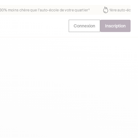
us fait déjà confiance
30% moins chère que l’auto-école de votre quar
Connexion
Inscription