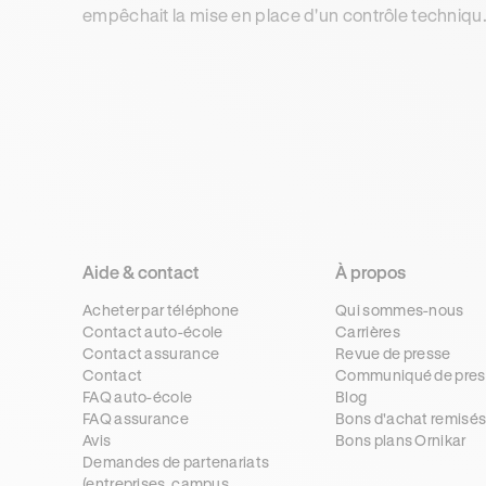
empêchait la mise en place d'un contrôle techniqu
pour les deux-roues motorisés, pourtant demandé
par l'Europe.
Aide & contact
À propos
Acheter par téléphone
Qui sommes-nous
Contact auto-école
Carrières
Contact assurance
Revue de presse
Contact
Communiqué de pres
FAQ auto-école
Blog
FAQ assurance
Bons d'achat remisé
Avis
Bons plans Ornikar
Demandes de partenariats
(entreprises, campus,