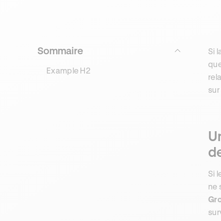
Sommaire
Si 
que
Example H2
rel
sur
U
d
Si 
ne 
Gro
sur