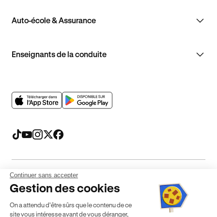
Auto-école & Assurance
Enseignants de la conduite
Continuer sans accepter
Mentions légales
CGV
CGU
Politique de confidentialité
Gestion des cookies
Politique de cookies
Gérer mes cookies
On a attendu d'être sûrs que le contenu de ce
* Détail des conditions de nos offres
site vous intéresse avant de vous déranger,