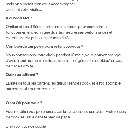
mais on aimerait bien vous accompagner
pendant votre visite...
Politique de prix : nos prix varient en fonction de votre
À quoi on sert ?
localisation géographique et du type de formules que vous
Ornikar et ses différents sites nous utilisent pour permettre le
achetez comme détaillé dans nos
Conditions Générales de
fonctionnement technique du site, mesurer ses performances et
Vente
.
proposer de la publicité personnalisée.
Combien de temps va-t-on rester avec vous ?
Nous conservons votre choix pendant 12 mois, vous pouvez changer
d'avis à tout moment en cliquant sur le lien "gérer mes cookies" en bas
de page à droite
Qui nous utilisent ?
La liste de tous les partenaires qui utilisent les cookies est disponible
sur notre politique de cookies
C'est OK pour vous ?
Pour modifier vos préférences par la suite, cliquez sur le lien 'Préférences
de cookies' situé dans le pied de page.
Lire la politique de cookie