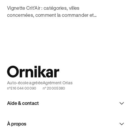
Vignette Crit'Air : catégories, villes
concernées, comment la commander et
amende en cas d'oubli. Tout ce qu'il faut
savoir pour circuler sereinement.
Auto-école agréée
Agrément Orias
n°E16 044 00090
n° 20005380
Aide & contact
À propos