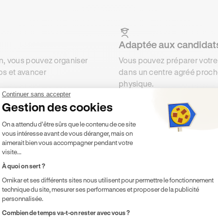
Adaptée aux candidats
on, vous pouvez organiser
Vous pouvez préparer votre 
ps et avancer
dans un centre agréé proch
physique.
Continuer sans accepter
Gestion des cookies
Plateforme de Gestion du Consentement 
On a attendu d'être sûrs que le contenu de ce site
vous intéresse avant de vous déranger, mais on
t la compréhension des
aimerait bien vous accompagner pendant votre
xes le jour de l’examen.
visite...
À quoi on sert ?
Ornikar et ses différents sites nous utilisent pour permettre le fonctionnement
technique du site, mesurer ses performances et proposer de la publicité
personnalisée.
de de la route à Toulon simplement !
Axeptio consent
Combien de temps va-t-on rester avec vous ?