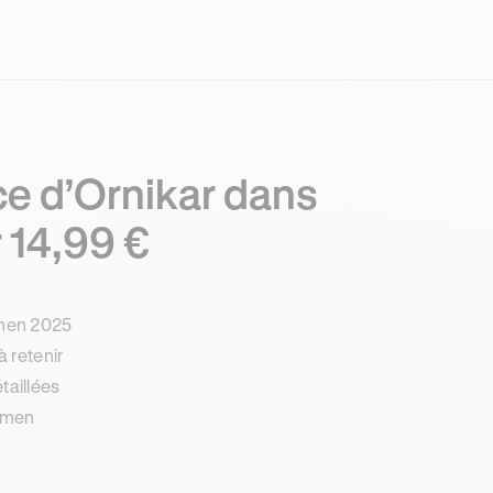
ce d’Ornikar dans
 14,99 €
amen 2025
à retenir
taillées
xamen