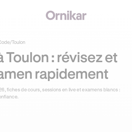
J'
EZER PREMIUM OFFERTS* POUR TOUT ABONNEMENT AU CODE !
Code
/
Toulon
 Toulon : révisez et
xamen rapidement
6, fiches de cours, sessions en live et examens blancs :
onfiance.