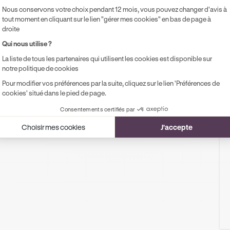
hangeur de Bir Hakeim à Toulon ne sera plus une source de stre
Nous conservons votre choix pendant 12 mois, vous pouvez changer d'avis à
tout moment en cliquant sur le lien "gérer mes cookies" en bas de page à
gles de priorité avant même de prendre le volant !
droite
Qui nous utilise ?
Ornikar dans votre
La liste de tous les partenaires qui utilisent les cookies est disponible sur
notre politique de cookies
is.
Pour modifier vos préférences par la suite, cliquez sur le lien 'Préférences de
cookies' situé dans le pied de page.
Consentements certifiés par
Choisir mes cookies
J'accepte