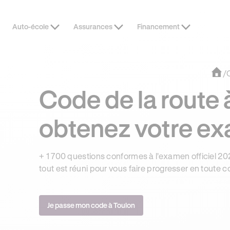
Auto-école
Assurances
Financement
OFFRE EXCLUSIVE
3 MOIS DE
/
Code de la route à
obtenez votre e
+ 1 700 questions conformes à l'examen officiel 202
tout est réuni pour vous faire progresser en toute c
Je passe mon code à Toulon