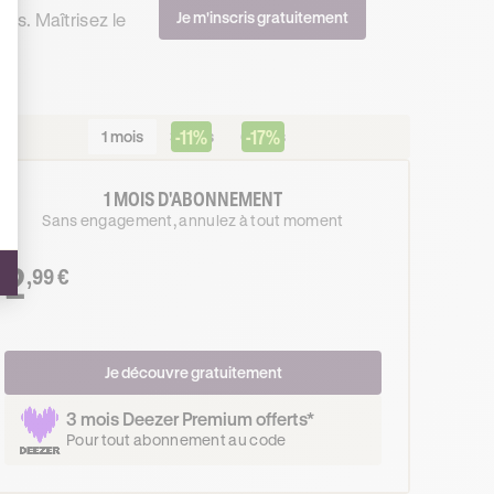
Je m'inscris gratuitement
ss. Maîtrisez le
-11%
-17%
1 mois
3 mois
6 mois
1 MOIS D'ABONNEMENT
Sans engagement, annulez à tout moment
2
,99 €
Je découvre gratuitement
3 mois Deezer Premium offerts*
Pour tout abonnement au code