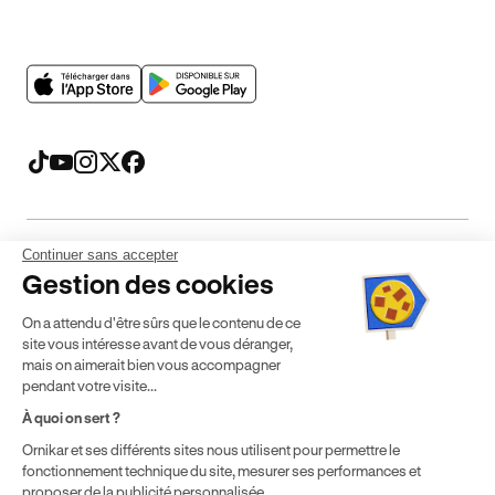
Continuer sans accepter
Mentions légales
CGV
CGU
Politique de confidentialité
Gestion des cookies
Politique de cookies
Gérer mes cookies
On a attendu d'être sûrs que le contenu de ce
* Détail des conditions de nos offres
site vous intéresse avant de vous déranger,
mais on aimerait bien vous accompagner
pendant votre visite...
Politique de prix : nos prix varient en fonction de votre
À quoi on sert ?
localisation géographique et du type de formules que vous
Ornikar et ses différents sites nous utilisent pour permettre le
achetez comme détaillé dans nos
Conditions Générales de
fonctionnement technique du site, mesurer ses performances et
Vente
.
proposer de la publicité personnalisée.