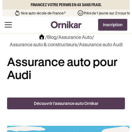
FINANCEZ VOTRE PERMIS EN 4X SANS FRAIS.
ue l’auto-école de votre quartier
¹
1ère auto-école de France³
Inscription
/
Blog
/
Assurance Auto
/
Assurance auto & constructeurs
/
Assurance auto Audi
Assurance auto pour
Audi
Découvrir l'assurance auto Ornikar