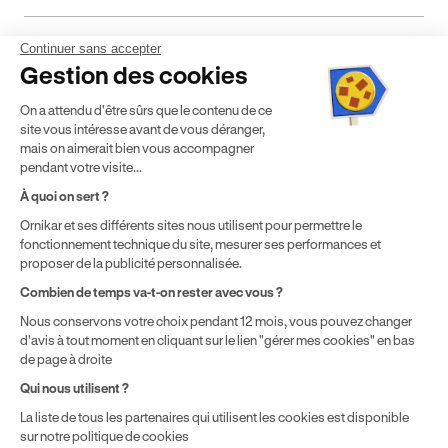
Continuer sans accepter
Mentions légales
CGV
CGU
Politique de confidentialité
Gestion des cookies
Politique de cookies
Gérer mes cookies
On a attendu d'être sûrs que le contenu de ce
* Détail des conditions de nos offres
site vous intéresse avant de vous déranger,
mais on aimerait bien vous accompagner
pendant votre visite...
Politique de prix : nos prix varient en fonction de votre
À quoi on sert ?
localisation géographique et du type de formules que vous
Ornikar et ses différents sites nous utilisent pour permettre le
achetez comme détaillé dans nos
Conditions Générales de
fonctionnement technique du site, mesurer ses performances et
Vente
.
proposer de la publicité personnalisée.
Combien de temps va-t-on rester avec vous ?
Nous conservons votre choix pendant 12 mois, vous pouvez changer
d'avis à tout moment en cliquant sur le lien "gérer mes cookies" en bas
de page à droite
Qui nous utilisent ?
La liste de tous les partenaires qui utilisent les cookies est disponible
sur notre politique de cookies