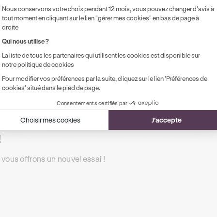
Accès illimité aux modules de formation
Pr
Nous conservons votre choix pendant 12 mois, vous pouvez changer d'avis à
en ligne
pe
tout moment en cliquant sur le lien "gérer mes cookies" en bas de page à
droite
1 rendez-vous préalable de 2h
Qui nous utilise ?
Accompagnement à l'examen le jour J
La liste de tous les partenaires qui utilisent les cookies est disponible sur
Possibilité de paiement en 2, 3 ou 4x
notre politique de cookies
sans frais !
Pour modifier vos préférences par la suite, cliquez sur le lien 'Préférences de
cookies' situé dans le pied de page.
Consentements certifiés par
Choisir mes cookies
J'accepte
!
 vous offrons un nouvel essai !