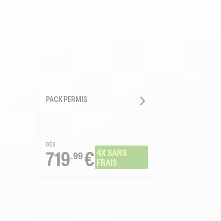
PACK PERMIS
DÈS
719
€
4X SANS 
.99
FRAIS