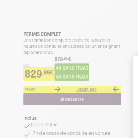
PERMIS COMPLET
Une formation complète : code de la route et
heures de conduite encadrées par un enseignant
diplômé d’État.
879
€
.99
DÈS
4X SANS FRAIS
829
,99€
4X SANS FRAIS
PROMO
JUSQU'À -50 €
Je découvre
Inclus
Code inclus
17h de cours de conduite en voiture