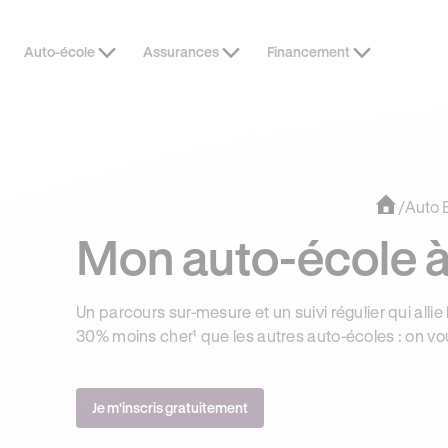
Auto-école
Assurances
Financement
OFFRE EXCLUSIVE
JUSQU’À 170
/
Auto 
Mon auto-école à 
Un parcours sur-mesure et un suivi régulier qui allie 
30% moins cher¹ que les autres auto-écoles : on vo
Je m'inscris gratuitement