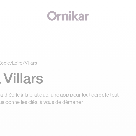
€ OFFERTS AVEC REVOLUT + 3 MOIS DEEZER PREMIUM OFFERTS* !
Ecole
/
Loire
/
Villars
Villars
la théorie à la pratique, une app pour tout gérer, le tout
us donne les clés, à vous de démarrer.