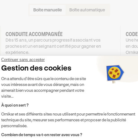
Boite manuelle
Boîte automatique
CONDUITE ACCOMPAGNÉE
CODE
Dès 15 ans, un parcours progressif associant vos
Une he
proches et un enseignant certifié pour gagner en
en dou
expérience.
Ornika
1084
€
.99
Continuer sans accepter
DÈS
DÈS
Gestion des cookies
4X SANS FRAIS
984
53
,99€
Plateforme de Gestion du Consentement 
4X SANS FRAIS
On a attendu d'être sûrs que le contenu de ce site
vous intéresse avant de vous déranger, mais on
PROMO
-100 €
aimerait bien vous accompagner pendant votre
visite...
Je découvre
À quoi on sert ?
Ornikar et ses différents sites nous utilisent pour permettre le fonctionnement
Inclus
Inclu
technique du site, mesurer ses performances et proposer de la publicité
Code inclus
Co
personnalisée.
20h de cours de conduite en voiture
Co
Axeptio consent
Combien de temps va-t-on rester avec vous ?