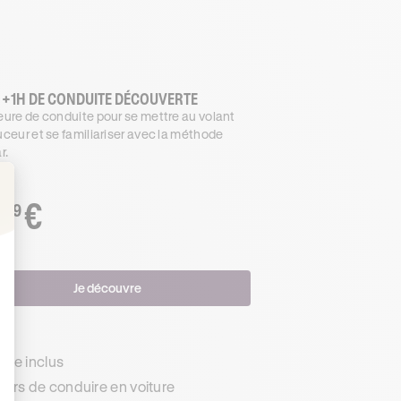
 +1H DE CONDUITE DÉCOUVERTE
ure de conduite pour se mettre au volant
ceur et se familiariser avec la méthode
r.
€
.99
: Personnalisez vos Options
Je découvre
s
de inclus
urs de conduire en voiture