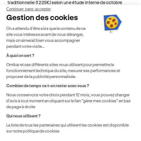
traditionnelle (1 225€) selon une étude interne de octobre
2024. Étude menée sur le marché des auto-écoles situées en
Continuer sans accepter
France métropolitaine & en outre-mer.
Gestion des cookies
² Le prix de référence auquel est appliqué cette réduction
On a attendu d'être sûrs que le contenu de ce
dépend de la zone géographique dans laquelle vous souhaitez
site vous intéresse avant de vous déranger,
effectuer vos heures de conduite conformément à l'Article 6
mais on aimerait bien vous accompagner
de nos Conditions Générales de Vente
pendant votre visite...
⁵ Montant du financement CPF variable selon les droits acquis
par chaque bénéficiaire. Exemple donné pour un titulaire
À quoi on sert ?
disposant de 500 € de droits CPF. Le reste à charge dépend du
Ornikar et ses différents sites nous utilisent pour permettre le
solde disponible sur le Compte Personnel de Formation et du
fonctionnement technique du site, mesurer ses performances et
prix de la formation choisie.
proposer de la publicité personnalisée.
Combien de temps va-t-on rester avec vous ?
Nous conservons votre choix pendant 12 mois, vous pouvez changer
d'avis à tout moment en cliquant sur le lien "gérer mes cookies" en bas
de page à droite
Qui nous utilisent ?
La liste de tous les partenaires qui utilisent les cookies est disponible
sur notre politique de cookies