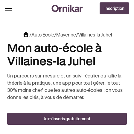
DERNIÈRES HEURES
Inscription
J'EN PROFITE !
À -100€ SUR VOTRE PERMIS + 3 MOIS DEEZER PREMIUM OFFERTS* !
/
Auto Ecole
/
Mayenne
/
Villaines-la Juhel
Mon auto-école à
Villaines-la Juhel
Un parcours sur-mesure et un suivi régulier qui allie la
théorie à la pratique, une app pour tout gérer, le tout
30% moins cher¹ que les autres auto-écoles : on vous
donne les clés, à vous de démarrer.
Je m'inscris gratuitement