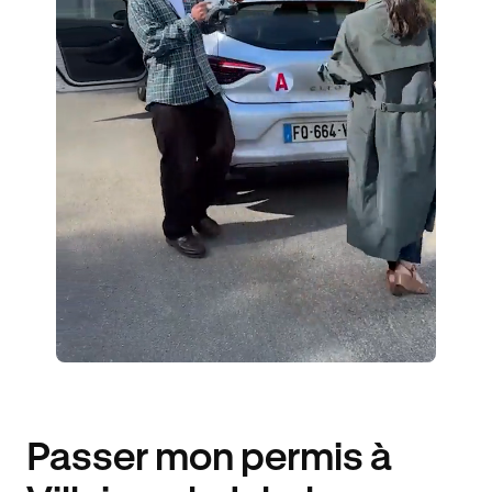
1 ENSEIGNANT
40 ÉLÈVES ACCOMPAGNÉS
264€ MOINS CHER
Passer mon permis à