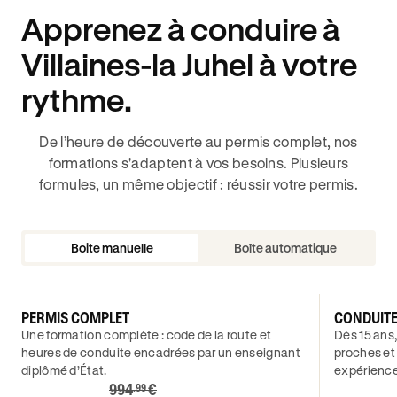
Apprenez à conduire à
Villaines-la Juhel à votre
rythme.
De l’heure de découverte au permis complet, nos
formations s'adaptent à vos besoins. Plusieurs
formules, un même objectif : réussir votre permis.
Boite manuelle
Boîte automatique
PERMIS COMPLET
CONDUIT
Une formation complète : code de la route et
Dès 15 ans,
heures de conduite encadrées par un enseignant
proches et
diplômé d’État.
expérience
994
€
.99