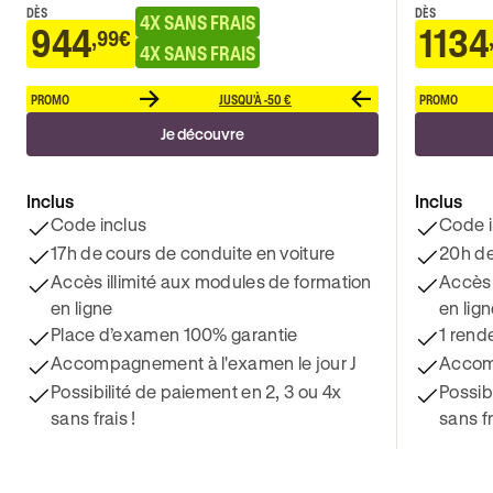
DÈS
DÈS
4X SANS FRAIS
944
1134
,99€
4X SANS FRAIS
PROMO
JUSQU'À -50 €
PROMO
Je découvre
Inclus
Inclus
Code inclus
Code i
17h de cours de conduite en voiture
20h de
Accès illimité aux modules de formation
Accès 
en ligne
en lig
Place d’examen 100% garantie
1 rend
Accompagnement à l'examen le jour J
Accomp
Possibilité de paiement en 2, 3 ou 4x
Possib
sans frais !
sans fr