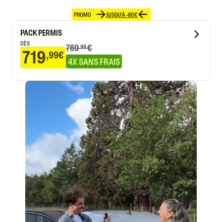
PROMO
JUSQU'À -80€
PACK PERMIS
DÈS
769
€
.99
719
,99€
4X SANS FRAIS