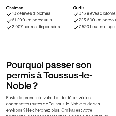
Chaimaa
Curtis
4.8/5 ⭐️
4.9/5 ⭐️
102 élèves diplomés
376 élèves diplomé
61 200 km parcourus
225 600 km parcou
2 907 heures dispensées
7 520 heures dispe
Pourquoi passer son
permis à Toussus-le-
Noble ?
Envie de prendre le volant et de découvrir les
charmantes routes de Toussus-le-Noble et de ses
environs ? Ne cherchez plus, Ornikar est votre