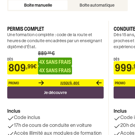
Boite manuelle
Boîte automatique
PERMIS COMPLET
CONDUIT
Une formation complète : code de la route et
Dès 15 ans,
heures de conduite encadrées par un enseignant
proches et
diplômé d’État.
expérience
889
€
.99
DÈS
DÈS
4X SANS FRAIS
809
999
,99€
,
4X SANS FRAIS
PROMO
JUSQU'À -80€
PROMO
Je découvre
Inclus
Inclus
Code inclus
Code i
17h de cours de conduite en voiture
20h de
Accès illimité aux modules de formation
Accès 