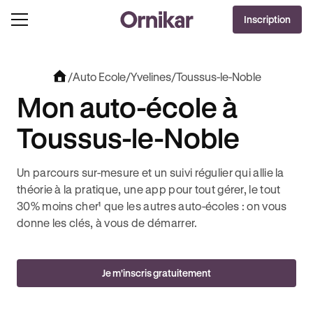
OFFRE EXCLUSIVE
Inscription
J'EN PROFITE !
OLUT + 3 MOIS DEEZER PREMIUM OFFERTS* !
JUSQU’À 170€ OFFERTS AVEC REVOLUT 
/
Auto Ecole
/
Yvelines
/
Toussus-le-Noble
Mon auto-école à
Toussus-le-Noble
Un parcours sur-mesure et un suivi régulier qui allie la
théorie à la pratique, une app pour tout gérer, le tout
30% moins cher¹ que les autres auto-écoles : on vous
donne les clés, à vous de démarrer.
Je m'inscris gratuitement