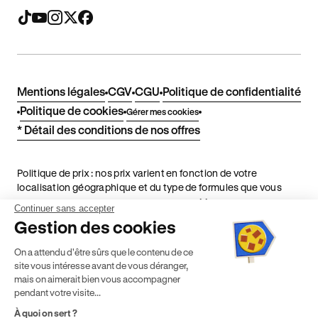
Mentions légales
CGV
CGU
Politique de confidentialité
Politique de cookies
Gérer mes cookies
* Détail des conditions de nos offres
Politique de prix : nos prix varient en fonction de votre
localisation géographique et du type de formules que vous
achetez comme détaillé dans nos
Conditions Générales de
Continuer sans accepter
Vente
.
Gestion des cookies
¹ Économie moyenne TTC hors promotions constatées entre
On a attendu d'être sûrs que le contenu de ce
une formule initiale de préparation au permis de conduire en
site vous intéresse avant de vous déranger,
boîte manuelle Ornikar (799,34€) et en auto-école
mais on aimerait bien vous accompagner
traditionnelle (1 225€) selon une étude interne de octobre
pendant votre visite...
2024. Étude menée sur le marché des auto-écoles situées en
France métropolitaine & en outre-mer.
À quoi on sert ?