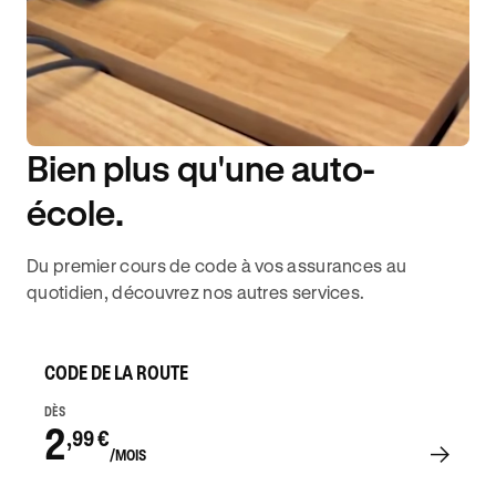
Bien plus qu'une auto-
DISPONIBILITÉ 6J/7
école.
Du premier cours de code à vos assurances au
quotidien, découvrez nos autres services.
CODE DE LA ROUTE
DÈS
2
,99 €
/MOIS