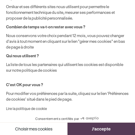
² Le prix de référence auquel est appliqué cette réduction
Ornikar et ses différents sites nous utilisent pour permettre le
dépend de la zone géographique dans laquelle vous souhaitez
fonctionnement technique du site, mesurer ses performances et
effectuer vos heures de conduite conformément à l'Article 6
proposer de la publicité personnalisée.
de nos Conditions Générales de Vente
Combien de temps va-t-on rester avec vous ?
⁵ Montant du financement CPF variable selon les droits acquis
par chaque bénéficiaire. Exemple donné pour un titulaire
Nous conservons votre choix pendant 12 mois, vous pouvez changer
disposant de 500 € de droits CPF. Le reste à charge dépend du
d'avis à tout moment en cliquant sur le lien "gérer mes cookies" en bas
solde disponible sur le Compte Personnel de Formation et du
de page à droite
prix de la formation choisie.
Qui nous utilisent ?
La liste de tous les partenaires qui utilisent les cookies est disponible
sur notre politique de cookies
C'est OK pour vous ?
Pour modifier vos préférences par la suite, cliquez sur le lien 'Préférences
de cookies' situé dans le pied de page.
Lire la politique de cookie
Consentements certifiés par
Cookies
Choisir mes cookies
J'accepte