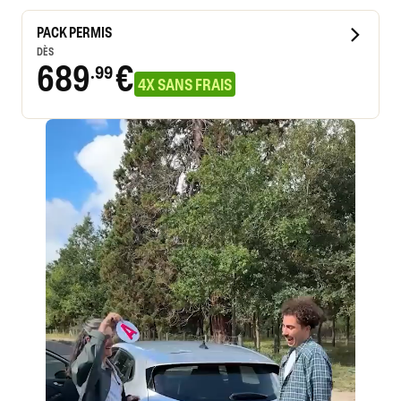
PACK PERMIS
DÈS
689
€
.99
4X SANS FRAIS