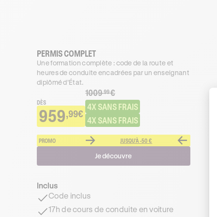
PERMIS COMPLET
Une formation complète : code de la route et
heures de conduite encadrées par un enseignant
diplômé d’État.
1009
€
.99
DÈS
4X SANS FRAIS
959
,99€
4X SANS FRAIS
PROMO
JUSQU'À -50 €
Je découvre
Inclus
Code inclus
17h de cours de conduite en voiture