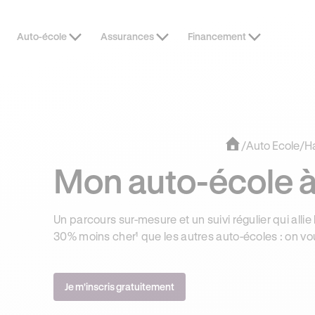
Auto-école
Assurances
Financement
OFFRE EXCLUSIVE
JUSQU’À 170
/
Auto Ecole
/
Ha
Mon auto-école à
Un parcours sur-mesure et un suivi régulier qui allie 
30% moins cher¹ que les autres auto-écoles : on vo
Je m'inscris gratuitement