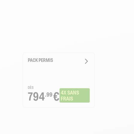
PACK PERMIS
DÈS
794
€
4X SANS 
.99
FRAIS