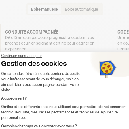
Boite manuelle
Boîte automatique
CONDUITE ACCOMPAGNÉE
CODE
Dès 15 ans, un parcours progressif associant vos
Une he
proches et un enseignant certifié pour gagner en
en dou
expérience.
Ornika
1254
€
.99
Continuer sans accepter
DÈS
DÈS
Gestion des cookies
4X SANS FRAIS
1154
61
,99€
Plateforme de Gestion du Consentement 
4X SANS FRAIS
On a attendu d'être sûrs que le contenu de ce site
vous intéresse avant de vous déranger, mais on
PROMO
-100 €
aimerait bien vous accompagner pendant votre
visite...
Je découvre
À quoi on sert ?
Ornikar et ses différents sites nous utilisent pour permettre le fonctionnement
Inclus
Inclu
technique du site, mesurer ses performances et proposer de la publicité
Code inclus
Co
personnalisée.
20h de cours de conduite en voiture
Co
Axeptio consent
Combien de temps va-t-on rester avec vous ?