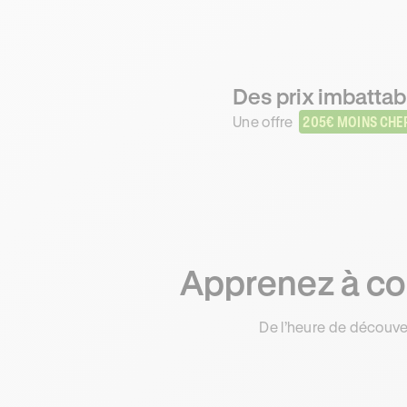
Des prix imbattab
Une offre
205€ MOINS CHE
Apprenez à con
De l’heure de découve