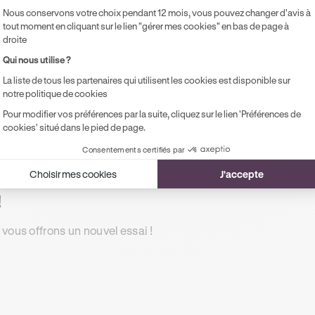
Accès illimité aux modules de formation
Pr
Nous conservons votre choix pendant 12 mois, vous pouvez changer d'avis à
en ligne
pe
tout moment en cliquant sur le lien "gérer mes cookies" en bas de page à
droite
1 rendez-vous préalable de 2h
Qui nous utilise ?
Accompagnement à l'examen le jour J
La liste de tous les partenaires qui utilisent les cookies est disponible sur
Possibilité de paiement en 2, 3 ou 4x
notre politique de cookies
sans frais !
Pour modifier vos préférences par la suite, cliquez sur le lien 'Préférences de
cookies' situé dans le pied de page.
Consentements certifiés par
Choisir mes cookies
J'accepte
!
 vous offrons un nouvel essai !