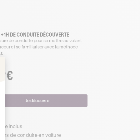
 +1H DE CONDUITE DÉCOUVERTE
ure de conduite pour se mettre au volant
ceur et se familiariser avec la méthode
r.
€
.99
: Personnalisez vos Options
Je découvre
s
de inclus
urs de conduire en voiture