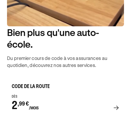
Bien plus qu'une auto-
DISPONIBILITÉ 6J/7
école.
Du premier cours de code à vos assurances au
quotidien, découvrez nos autres services.
CODE DE LA ROUTE
DÈS
2
,99 €
/MOIS