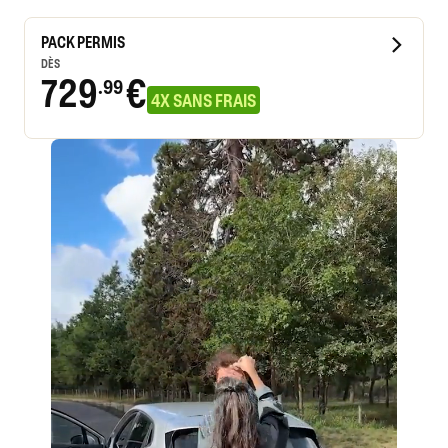
PACK PERMIS
DÈS
729
€
.99
4X SANS FRAIS