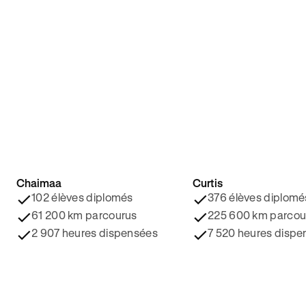
Chaimaa
Curtis
4.8/5 ⭐️
4.9/5 ⭐️
102 élèves diplomés
376 élèves diplomé
61 200 km parcourus
225 600 km parcou
2 907 heures dispensées
7 520 heures dispe