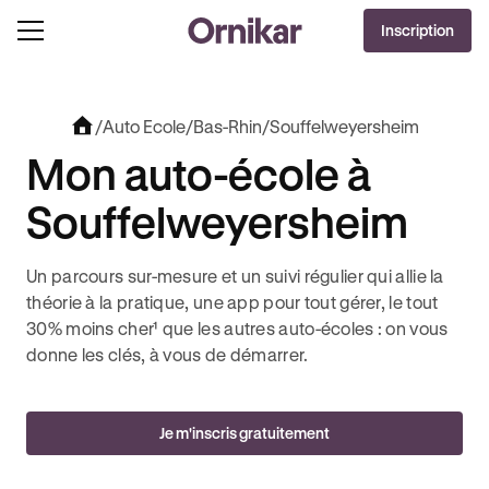
OFFRE EXCLUSIVE
Inscription
J'EN PROFITE !
0€ OFFERTS AVEC REVOLUT + 3 MOIS DEEZER PREMIUM OFFERTS* !
/
Auto Ecole
/
Bas-Rhin
/
Souffelweyersheim
Mon auto-école à
Souffelweyersheim
Un parcours sur-mesure et un suivi régulier qui allie la
théorie à la pratique, une app pour tout gérer, le tout
30% moins cher¹ que les autres auto-écoles : on vous
donne les clés, à vous de démarrer.
Je m'inscris gratuitement