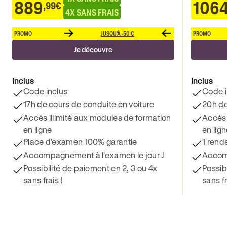
889
106
,99€
4X SANS FRAIS
PROMO
JUSQU'À -50 €
PROMO
Je découvre
Inclus
Inclus
Code inclus
Code i
17h de cours de conduite en voiture
20h de
Accès illimité aux modules de formation
Accès 
en ligne
en lig
Place d’examen 100% garantie
1 rend
Accompagnement à l'examen le jour J
Accomp
Possibilité de paiement en 2, 3 ou 4x
Possib
sans frais !
sans fr