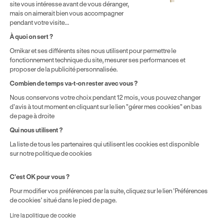
site vous intéresse avant de vous déranger,
effectuer vos heures de conduite conformément à l'Article 6
mais on aimerait bien vous accompagner
de nos Conditions Générales de Vente
pendant votre visite...
⁵ Montant du financement CPF variable selon les droits acquis
par chaque bénéficiaire. Exemple donné pour un titulaire
À quoi on sert ?
disposant de 500 € de droits CPF. Le reste à charge dépend du
Ornikar et ses différents sites nous utilisent pour permettre le
solde disponible sur le Compte Personnel de Formation et du
fonctionnement technique du site, mesurer ses performances et
prix de la formation choisie.
proposer de la publicité personnalisée.
Combien de temps va-t-on rester avec vous ?
Nous conservons votre choix pendant 12 mois, vous pouvez changer
d'avis à tout moment en cliquant sur le lien "gérer mes cookies" en bas
de page à droite
Qui nous utilisent ?
La liste de tous les partenaires qui utilisent les cookies est disponible
sur notre politique de cookies
C'est OK pour vous ?
Pour modifier vos préférences par la suite, cliquez sur le lien 'Préférences
de cookies' situé dans le pied de page.
Lire la politique de cookie