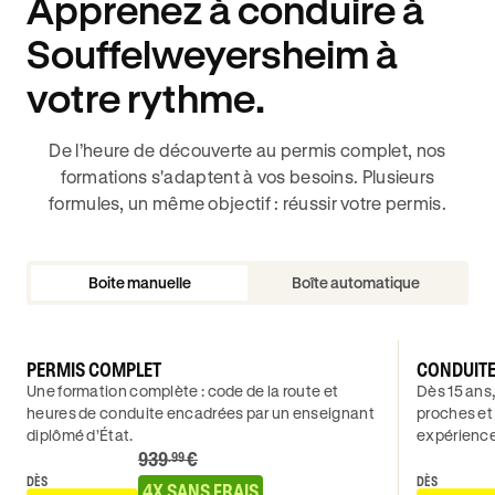
Apprenez à conduire à
Souffelweyersheim à
votre rythme.
De l’heure de découverte au permis complet, nos
formations s'adaptent à vos besoins. Plusieurs
formules, un même objectif : réussir votre permis.
Boite manuelle
Boîte automatique
PERMIS COMPLET
CONDUIT
Une formation complète : code de la route et
Dès 15 ans,
heures de conduite encadrées par un enseignant
proches et
diplômé d’État.
expérience
939
€
.99
DÈS
DÈS
4X SANS FRAIS