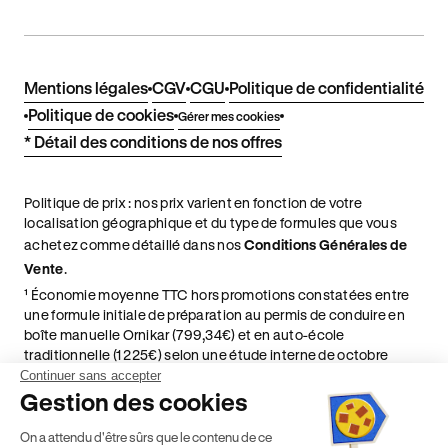
Mentions légales
CGV
CGU
Politique de confidentialité
Politique de cookies
Gérer mes cookies
* Détail des conditions de nos offres
Politique de prix : nos prix varient en fonction de votre
localisation géographique et du type de formules que vous
achetez comme détaillé dans nos
Conditions Générales de
Vente
.
¹ Économie moyenne TTC hors promotions constatées entre
une formule initiale de préparation au permis de conduire en
boîte manuelle Ornikar (799,34€) et en auto-école
traditionnelle (1 225€) selon une étude interne de octobre
2024. Étude menée sur le marché des auto-écoles situées en
Continuer sans accepter
France métropolitaine & en outre-mer.
Gestion des cookies
² Le prix de référence auquel est appliqué cette réduction
On a attendu d'être sûrs que le contenu de ce
dépend de la zone géographique dans laquelle vous souhaitez